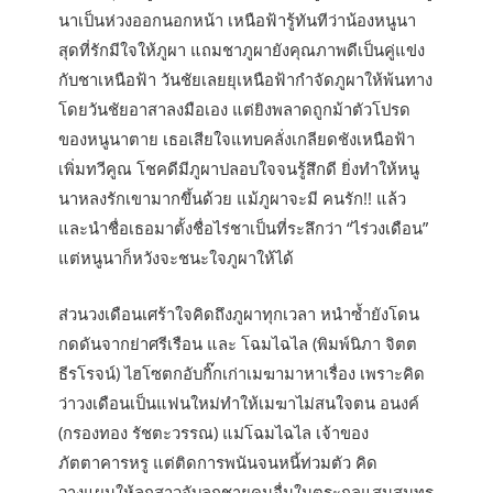
นาเป็นห่วงออกนอกหน้า เหนือฟ้ารู้ทันทีว่าน้องหนูนา
สุดที่รักมีใจให้ภูผา แถมชาภูผายังคุณภาพดีเป็นคู่แข่ง
กับชาเหนือฟ้า วันชัยเลยยุเหนือฟ้ากำจัดภูผาให้พ้นทาง
โดยวันชัยอาสาลงมือเอง แต่ยิงพลาดถูกม้าตัวโปรด
ของหนูนาตาย เธอเสียใจแทบคลั่งเกลียดชังเหนือฟ้า
เพิ่มทวีคูณ โชคดีมีภูผาปลอบใจจนรู้สึกดี ยิ่งทำให้หนู
นาหลงรักเขามากขึ้นด้วย แม้ภูผาจะมี คนรัก!! แล้ว
และนำชื่อเธอมาตั้งชื่อไร่ชาเป็นที่ระลึกว่า “ไร่วงเดือน”
แต่หนูนาก็หวังจะชนะใจภูผาให้ได้
ส่วนวงเดือนเศร้าใจคิดถึงภูผาทุกเวลา หนำซ้ำยังโดน
กดดันจากย่าศรีเรือน และ โฉมไฉไล (พิมพ์นิภา จิตต
ธีรโรจน์) ไฮโซตกอับกิ๊กเก่าเมฆามาหาเรื่อง เพราะคิด
ว่าวงเดือนเป็นแฟนใหม่ทำให้เมฆาไม่สนใจตน อนงค์
(กรองทอง รัชตะวรรณ) แม่โฉมไฉไล เจ้าของ
ภัตตาคารหรู แต่ติดการพนันจนหนี้ท่วมตัว คิด
วางแผนให้ลูกสาวจับลูกชายคนอื่นในตระกูลแสนสมุทร