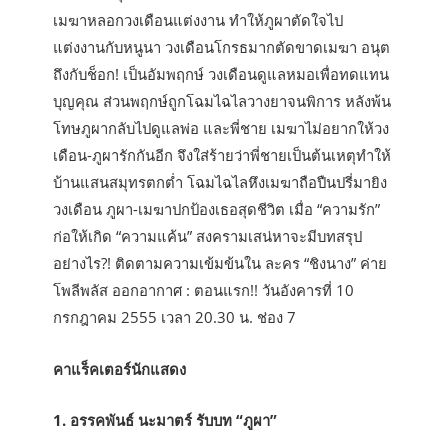
เมฆาหลอกวงเดือนแต่งงาน ทำให้ภูผาตัดใจไป
แต่งงานกับหนูนา วงเดือนโกรธมากตัดขาดเมฆา อนุต
ถึงกับช็อก! เป็นอัมพฤกษ์ วงเดือนดูแลหมอเพื่อทดแทน
บุญคุณ ส่วนพฤกษ์ถูกโฉมไฉไลวางยาจนพิการ หลังพ้น
โทษภูผากลับไปดูแลพ่อ และพี่ชาย เมฆาไม่อยากให้วง
เดือน-ภูผารักกันอีก จึงใส่ร้ายว่าพี่ชายเป็นต้นเหตุทำให้
บ้านแสนสมุทรตกต่ำ โฉมไฉไลหึงเมฆาถือปืนปรี่มายิง
วงเดือน ภูผา-เมฆาปกป้องเธอสุดชีวิต เมื่อ “ความรัก”
ก่อให้เกิด “ความแค้น” สงครามเสน่หาจะมีบทสรุป
อย่างไร?! ติดตามความเข้มข้นใน ละคร “ชิงนาง” ค่าย
โพลีพลัส ออกอากาศ : ตอนแรก!! วันอังคารที่ 10
กรกฎาคม 2555 เวลา 20.30 น. ช่อง 7
คาแร็คเตอร์นักแสดง
1. อรรคพันธ์ นะมาตร์ รับบท “ภูผา”