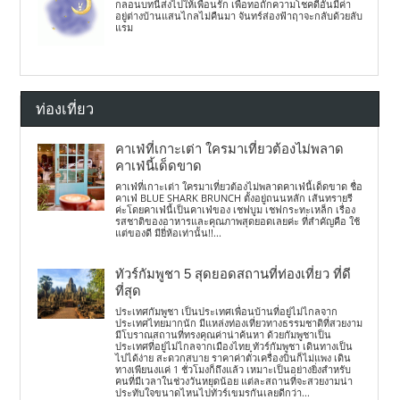
กลอนบทนี้ส่งไปให้เพื่อนรัก เพื่อทอถักความโชคดีอันมีค่า
อยู่ต่างบ้านแสนไกลไม่คืนมา จันทร์ส่องฟ้าฤาจะกลับด้วยลับ
แรม
ท่องเที่ยว
คาเฟ่ที่เกาะเต่า ใครมาเที่ยวต้องไม่พลาด
คาเฟ่นี้เด็ดขาด
คาเฟ่ที่เกาะเต่า ใครมาเที่ยวต้องไม่พลาดคาเฟ่นี้เด็ดขาด ชื่อ
คาเฟ่ BLUE SHARK BRUNCH ตั้งอยู่ถนนหลัก เส้นทรายรี
ค่ะโดยคาเฟ่นี้เป็นคาเฟ่ของ เชฟบูม เชฟกระทะเหล็ก เรื่อง
รสชาติของอาหารและคุณภาพสุดยอดเลยค่ะ ที่สำคัญคือ ใช้
แต่ของดี มียี่ห้อเท่านั้น!!...
ทัวร์กัมพูชา 5 สุดยอดสถานที่ท่องเที่ยว ที่ดี
ที่สุด
ประเทศกัมพูชา เป็นประเทศเพื่อนบ้านที่อยู่ไม่ไกลจาก
ประเทศไทยมากนัก มีแหล่งท่องเที่ยวทางธรรมชาติที่สวยงาม
มีโบราณสถานที่ทรงคุณค่าน่าค้นหา ด้วยกัมพูชาเป็น
ประเทศที่อยู่ไม่ไกลจากเมืองไทย ทัวร์กัมพูชา เดินทางเป็น
ไปได้ง่าย สะดวกสบาย ราคาค่าตั๋วเครื่องบินก็ไม่แพง เดิน
ทางเพียนงแค่ 1 ชั่วโมงก็ถึงแล้ว เหมาะเป็นอย่างยิ่งสำหรับ
คนที่มีเวลาในช่วงวันหยุดน้อย แต่ละสถานที่จะสวยงามน่า
ประทับใจขนาดไหนไปทัวร์เขมรกันเลยดีกว่า...