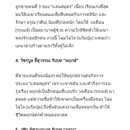
ลูกชายคนที่ 3 ของ “แสนสมุทร” เนี้ยบ เรียนเก่งที่สุด
พ่อให้เมฆาเรียนหมอเพื่อสืบทอดกิจการคลินิก และ
รักษา อรุณ (วศิน) น้องที่ป่วยหนัก โดยให้ วงเดือน
(รถเมล์) เป็นพยาบาลผู้ช่วย ความใกล้ชิดทำให้เมฆา
หลงรักเธออีกคน งานนี้ โฉมไฉไล (แก้มบุ๋ม) แฟนเก่า
เมฆาหวงก้างตามราวีทั้งคู่ไม่เลิก
4. วัชรบูล ลี้สุวรรณ รับบท “พฤกษ์”
พี่ชายแสนดีของน้องๆ พ่อให้พฤกษ์สานต่อกิจการ
ประมง “แสนสมุทร” เพราะเขาขยัน และทำกิจการจน
รุ่งเรือง พฤกษ์เป็นอีกหนุ่มที่แอบรัก วงเดือน (รถเมล์) มา
ตลอด แต่ความซื่อทำให้เขาตกเป็นเครื่องมือของ โฉม
ไฉไล (แก้มบุ๋ม) ถึงขั้นจับแต่งงานเพื่อหลอกเงิน ทำให้
ชีวิตพฤกษ์ตกต่ำหมดอนาคต
5. วศิน อัศวนฤนาท รับบท “อรุณ”