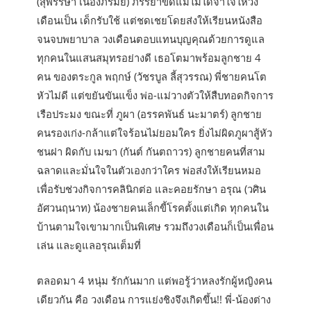
(สุพรรษา เนื่องภิรมย์) ภรรยาขัดแม่ไม่ได้จำใจให้วง
เดือนเป็น เด็กรับใช้ แต่ชดเชยโดยส่งให้เรียนหนังสือ
จนจบพยาบาล วงเดือนตอบแทนบุญคุณด้วยการดูแล
ทุกคนในแสนสมุทรอย่างดี เธอโตมาพร้อมลูกชาย 4
คน ของตระกูล พฤกษ์ (วัชรบูล ลี้สุวรรณ) พี่ชายคนโต
หัวไม่ดี แต่ขยันขันแข็ง พ่อ-แม่วางตัวให้สืบทอดกิจการ
เรือประมง ขณะที่ ภูผา (อรรคพันธ์ นะมาตร์) ลูกชาย
คนรองเก่ง-กล้าแต่ใจร้อนไม่ยอมใคร ยิ่งไม่ผิดภูผาสู้หัว
ชนฝา ผิดกับ เมฆา (กันต์ กันตถาวร) ลูกชายคนที่สาม
ฉลาดและมั่นใจในตัวเองกว่าใคร พ่อส่งให้เรียนหมอ
เพื่อรับช่วงกิจการคลินิกต่อ และคอยรักษา อรุณ (วศิน
อัศวนฤนาท) น้องชายคนเล็กขี้โรคตั้งแต่เกิด ทุกคนใน
บ้านตามใจเขามากเป็นพิเศษ รวมถึงวงเดือนก็เป็นเพื่อน
เล่น และดูแลอรุณเต็มที่
ตลอดมา 4 หนุ่ม รักกันมาก แต่พอรู้ว่าหลงรักผู้หญิงคน
เดียวกัน คือ วงเดือน การแย่งชิงจึงเกิดขึ้น!! พี่-น้องต่าง