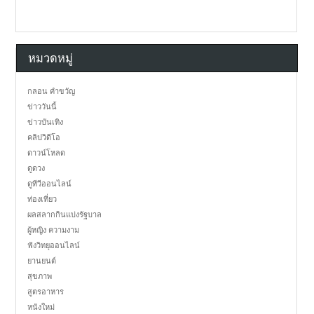
หมวดหมู่
กลอน คำขวัญ
ข่าววันนี้
ข่าวบันเทิง
คลิปวิดีโอ
ดาวน์โหลด
ดูดวง
ดูทีวีออนไลน์
ท่องเที่ยว
ผลสลากกินแบ่งรัฐบาล
ผู้หญิง ความงาม
ฟังวิทยุออนไลน์
ยานยนต์
สุขภาพ
สูตรอาหาร
หนังใหม่