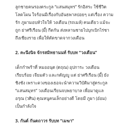
ลูกชายคนรองตระกูล “แสนสมุทร” รักอิสระ ใช้ชีวิต
โลดโผน ใจร้อนมีเรื่องกับอันธพาลบ่อยๆ แต่เรื่อง ความ
รัก ภูผามอบหัวใจให้ วงเดือน (รถเมล์) คนเดียว แม้จะ
ถูก ย่าศรีเรือน (มี้) กีดกัน ส่งหลานชายไปบุกเบิกไร่ชา
ถึงเชียงราย เพื่อให้ตัดขาดจากวงเดือน
2. คะนึงนิจ จักรสมิทธานนท์ รับบท “วงเดือน”
เด็กกำพร้าที่ หมออนุต (ตฤณ) อุปการะ วงเดือน
เรียบร้อย เจียมตัว และกตัญญู แต่ ย่าศรีเรือน (มี้) ยัง
ชิงชัง เพราะดวงของเธอจะนำความวิบัติมาสู่ตระกูล
“แสนสมุทร” วงเดือนเรียนจบพยาบาล เพื่อมาดูแล
อรุณ (วศิน) คุณหนูคนเล็กอย่างดี โดยมี ภูผา (อ๋อม)
เป็นกำลังใจ
3. กันต์ กันตถาวร รับบท “เมฆา”