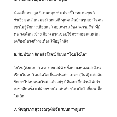
น้องเล็กตระกูล “แสนสมุทร” แม้จะขี้โรคแต่อรุณก็
ร่าเริง อ่อนโยน มองโลกแง่ดี ทุกคนในบ้านรุมเอาใจจน
เขาไม่รู้จักการเสียสละ โดยเฉพาะเรื่อง “ความรัก” ที่มี
ต่อ วงเดือน (ข้างเดียว) อรุณชอบใช้ความอ่อนแอเป็น
เครื่องมือรั้งตัววงเดือนให้อยู่ใกล้ๆ
6. พิมพ์นิภา จิตตธีรโรจน์ รับบท “โฉมไฉไล”
ไฮโซ (ถังแตก!!) สวยรวยเสน่ห์ หยิ่งทะนงหลงแสงสีจน
เรียนไม่จบ โฉมไฉไลเป็นแฟนเก่า เมฆา (กันต์) แต่สลัด
รักเขาไปคบหนุ่มใหม่ แล้วอยู่ๆ ก็คิดจะเขี่ยถ่านไฟเก่า
เมฆาอีกครั้ง แม้ฝ่ายชายไม่เล่นด้วยโฉมไฉไลก็ตามตื้อ
ไม่เลิก
7. พิชญาภร สุวรรณวุฒิพิจัย รับบท “หนูนา”