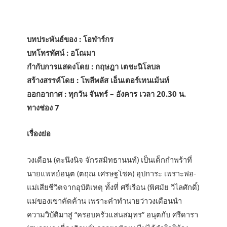
บทประพันธ์ของ : โอฬาร์กร
บทโทรทัศน์ : อโณมา
กำกับการแสดงโดย : กฤษฎา เตชะนิโลบล
สร้างสรรค์โดย : โพลีพลัส เอ็นเตอร์เทนเม้นท์
ออกอากาศ : ทุกวัน จันทร์ – อังคาร เวลา 20.30 น.
ทางช่อง 7
เรื่องย่อ
วงเดือน (คะนึงนิจ จักรสมิทธานนท์) เป็นเด็กกำพร้าที่
นายแพทย์อนุต (ตฤณ เศรษฐโชค) อุปการะ เพราะพ่อ-
แม่เสียชีวิตจากอุบัติเหตุ ทั้งที่ ศรีเรือน (พิศมัย วิไลศักดิ์)
แม่ของเขาคัดค้าน เพราะคำทำนายว่าวงเดือนนำ
ความวิบัติมาสู่ “ครอบครัวแสนสมุทร” อนุตกับ ศรีดารา