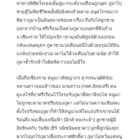
หาทางพิชิตใจเธอเต็มสูบ กระทั่งวงเดือนถูกฉุด! ภูผาไป
ช่วยสู้ไม่คิดชีวิตพลั้งมือยิงคนร้ายตาย อนุตโกรธมาก
คิดว่าภูผาเป็นอันธพาลชอบหาเรื่อง ถึงกับไล่ลูกชาย
ออกจากบ้าน ศรีเรือนเป็นห่วงภูผาแอบยกที่ดินร้าง
จ.เชียงราย ให้ไปบุกเบิก เขามุ่งมั่นพิสูจน์ตัวเองก่อน
กลับแสนสมุทร ภูผาชวนวงเดือนหนีไปด้วยอรุณได้ยิน
แกล้งป่วยหนักถ่วงเวลาไม่ให้วงเดือนไปตามนัด ทำให้
ภูผาช้ำรักเข้าใจผิดคิดว่าเธอไม่มีใจ
เมื่อถึงเชียงราย หนูนา (พิชญาภร สุวรรณวุฒิพิจัย)
หลานสาวจอมห้าวของ นายสว่าง (กลศ อัทธเสรี) คน
ดูแลไร่ที่ย่าศรีเรือนไว้ใจรอรับภูผาที่สถานีรถไฟ หนูนา
ไม่ถูกชะตามาดขรึมของภูผา แต่ไม่นานความเสียสละ
ตั้งใจจริงของภูผาก็ทำให้หนูนาแพ้ใจแอบรักเขาจนได้
ร้อนถึง พ่อเลี้ยงเหนือฟ้า (มิกค์ ทองระย้า) ลูกชายผู้มี
อิทธิพลกับ วันชัย (ธีร์ วณิชนันทธาดา) ลูกพี่ลูกน้องยก
พวกไปบุกไร่ภูผาเพื่อประกาศศักดิ์ดา ภูผาไม่หวั่นแต่หนู