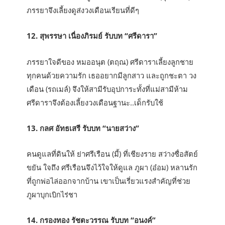
ภรรยาจึงเลี้ยงดูส่งวงเดือนเรียนที่ดีๆ
12. สุพรรษา เนื่องภิรมย์ รับบท “ศรีดารา”
ภรรยาใจดีของ หมออนุต (ตฤณ) ศรีดาราเลี้ยงลูกชาย
ทุกคนด้วยความรัก เธออยากมีลูกสาว และถูกชะตา วง
เดือน (รถเมล์) จึงให้สามีรับอุปการะทั้งที่แม่สามีห้าม
ศรีดาราจึงต้องเลี้ยงวงเดือนฐานะ..เด็กรับใช้
13. กลศ อัทธเสรี รับบท “นายสว่าง”
คนดูแลที่ดินให้ ย่าศรีเรือน (มี้) ที่เชียงราย สว่างซื่อสัตย์
ขยัน ใจถึง ศรีเรือนจึงไว้ใจให้ดูแล ภูผา (อ๋อม) หลานรัก
ที่ถูกพ่อไล่ออกจากบ้าน เขาเป็นเรี่ยวแรงสำคัญที่ช่วย
ภูผาบุกเบิกไร่ชา
14. กรองทอง รัชตะวรรณ รับบท “อนงค์”