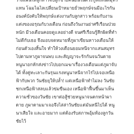
แทน โฉมไฉไลเปลี่ยนเป้าหมายยั่วพฤกษ์จนมีอะไรกัน
อนงค์บังคับให้พฤกษ์แต่งงานกับลูกสาว พร้อมกับงาน
แต่งของอรุณกับวงเดือน ก่อนถึงวันงานย่าศรีเรือนป่วย
หนัก มีวงเดือนคอยดูแลอย่างดี จนศรีเรือนรู้สึกผิดที่ทำ
ไม่ดีกับเธอ จึงมอบจดหมายที่ภูผาเขียนหาวงเดือนให้
ก่อนตัวเองสิ้นใจ ทำให้วงเดือนยอมหนีจากแสนสมุทร
ไปตามหาภูผาจนพบ และสัญญาจะรักกันจนวันตาย
หนูนาอกหักส่งข่าวไปบอกเมฆาเรื่องวงเดือนแต่ภูผาจับ
ได้ ทั้งคู่ทะเลาะกันรุนแรงหนูนาหนีจากไร่ไปเจอเหนือ
ฟ้ากับพวก วันชัยยุให้ปล้ำ! แต่เหนือฟ้าทำไม่ลง วันชัย
ชกเหนือฟ้าสลบแล้วข่มขืนเอง เหนือฟ้าฟื้นขึ้นมาเห็น
ความชั่วของวันชัย เขาต่อสู้ช่วยหนูนาจนตกหน้าผา
ตาย ภูผาตามมาเจอจึงไล่ล่าวันชัยแต่มันหนีไปได้ หนู
นาเสียใจ และอายมาก แต่ต้องรับสภาพอุ้มท้องลูกวัน
ชัยไว้