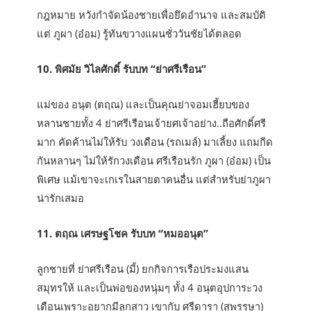
กฎหมาย หวังกำจัดน้องชายเพื่อยึดอำนาจ และสมบัติ
แต่ ภูผา (อ๋อม) รู้ทันขวางแผนชั่ววันชัยได้ตลอด
10. พิศมัย วิไลศักดิ์ รับบท “ย่าศรีเรือน”
แม่ของ อนุต (ตฤณ) และเป็นคุณย่าจอมเฮี้ยบของ
หลานชายทั้ง 4 ย่าศรีเรือนเจ้ายศเจ้าอย่าง..ถือศักดิ์ศรี
มาก คัดค้านไม่ให้รับ วงเดือน (รถเมล์) มาเลี้ยง แถมกีด
กันหลานๆ ไม่ให้รักวงเดือน ศรีเรือนรัก ภูผา (อ๋อม) เป็น
พิเศษ แม้เขาจะเกเรในสายตาคนอื่น แต่สำหรับย่าภูผา
น่ารักเสมอ
11. ตฤณ เศรษฐโชค รับบท “หมออนุต”
ลูกชายที่ ย่าศรีเรือน (มี้) ยกกิจการเรือประมงแสน
สมุทรให้ และเป็นพ่อของหนุ่มๆ ทั้ง 4 อนุตอุปการะวง
เดือนเพราะอยากมีลูกสาว เขากับ ศรีดารา (สุพรรษา)