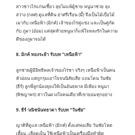
สาวชาวไร่แก่นเซี้ยว ลุยไม่แพ้ผู้ชาย หนูนาช่วย ลุง
สว่าง (กลศ) ดูแลที่ดิน ย่าศรีเรือน (มี้) จึงเป็นไม้เบื่อไม้
เมากับ เหนือฟ้า (มิกค์) เจ้าของไร่คู่แข่ง และเป็นคู่กัด
กับ ภูผา (อ๋อม) แต่สุดท้ายหนูนาก็แพ้ใจหลงรักในความ
ดีของภูผาจนได้
8. มิกค์ ทองระย้า รับบท “เหนือฟ้า”
ลูกชายผู้มีอิทธิพลเจ้าของไร่ชา จริงๆ เหนือฟ้าเป็นคน
หัวอ่อน แต่ถูกรุมเอาใจจนนิสัยเสีย แถมโดน วันชัย
(ธีร์) ลูกพี่ลูกน้องยุยงให้เป็นอันธพาล มีเพียง หนูนา
(พิชญาพร) สาวในดวงใจคนเดียวที่เขายอมทุกอย่าง
9. ธีร์ วณิชนันทธาดา รับบท “วันชัย”
ญาติที่ดูแล เหนือฟ้า (มิกค์) ตั้งแต่พ่อเสีย วันชัยโหด
เหี้ยม..เลือดเย็น ใช้เหนือฟ้าเป็นเครื่องมือทำผิด