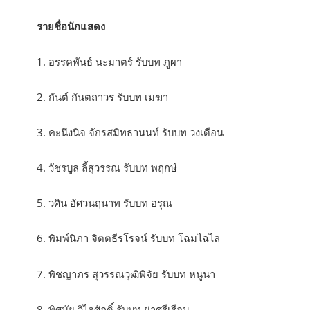
รายชื่อนักแสดง
1. อรรคพันธ์ นะมาตร์ รับบท ภูผา
2. กันต์ กันตถาวร รับบท เมฆา
3. คะนึงนิจ จักรสมิทธานนท์ รับบท วงเดือน
4. วัชรบูล ลี้สุวรรณ รับบท พฤกษ์
5. วศิน อัศวนฤนาท รับบท อรุณ
6. พิมพ์นิภา จิตตธีรโรจน์ รับบท โฉมไฉไล
7. พิชญาภร สุวรรณวุฒิพิจัย รับบท หนูนา
8. พิศมัย วิไลศักดิ์ รับบท ย่าศรีเรือน