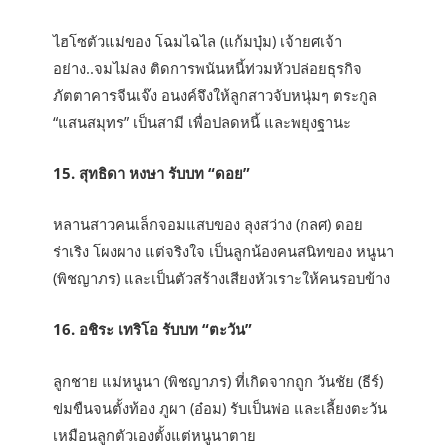
ไฮโซตัวแม่ของ โฉมไฉไล (แก้มบุ๋ม) เจ้ายศเจ้า
อย่าง..จมไม่ลง ติดการพนันหนี้ท่วมหัวปล่อยธุรกิจ
ภัตตาคารจีนเจ๊ง อนงค์จึงให้ลูกสาวจับหนุ่มๆ ตระกูล
“แสนสมุทร” เป็นสามี เพื่อปลดหนี้ และพยุงฐานะ
15. สุทธิดา หงษา รับบท “ดอย”
หลานสาวคนเล็กจอมแสบของ ลุงสว่าง (กลศ) ดอย
ร่าเริง โผงผาง แต่จริงใจ เป็นลูกน้องคนสนิทของ หนูนา
(พิชญาภร) และเป็นตัวสร้างเสียงหัวเราะให้คนรอบข้าง
16. อชิระ เทริโอ รับบท “ตะวัน”
ลูกชาย แม่หนูนา (พิชญาภร) ที่เกิดจากถูก วันชัย (ธีร์)
ข่มขืนจนตั้งท้อง ภูผา (อ๋อม) รับเป็นพ่อ และเลี้ยงตะวัน
เหมือนลูกตัวเองตั้งแต่หนูนาตาย