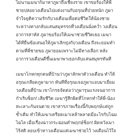
ไม่นานเมฆาก็มาหาภูผาถึงเชียงราย เขาขอร้องให้พี่
ชายปล่อยวงเดือนไปแต่งงานกับอรุณที่ป่วยหนัก ภูผา
จำใจยุติความรักกับวงเดือนเพื่อต่อชีวิตให้น้องชาย
ระหว่างทางกลับแสนสมุทรรถที่วงเดือนนั่งคว่ำ วงเดือน
อาการสาหัส ภูผาขอร้องให้เมฆาช่วยชีวิตเธอ เมฆา
ได้ทียื่นข้อเสนอให้ภูผาเลิกยุ่งกับวงเดือน ถึงจะยอมทำ
ตามที่พี่ชายขอ ภูผายอมเพราะไม่มีทางเลือก หลัง
อาการวงเดือนดีขึ้นเมฆาพาเธอกลับแสนสมุทรทันที
เมฆาโกหกทุกคนที่บ้านว่าภูผาลักพาตัววงเดือน ทำให้
อรุณเกลียดภูผามาก ทันทีที่อรุณเจอภูผาแอบมาเยี่ยม
วงเดือนที่บ้าน เขาโกรธจัดต่อว่าภูผารุนแรงจนอาการ
กำเริบช็อก! เสียชีวิต เมฆารู้สึกผิดที่โกหกทำให้พี่-น้อง
ทะเลาะกันจนตาย เขาสารภาพเรื่องนี้กับพฤกษ์แต่ถูก
ซ้ำเติม ทำให้เมฆาเครียดเมาเหล้าพลาดมีอะไรกับโฉม
ไฉไล เมื่อเรื่องฉาวกระฉ่อนทำพฤกษ์ช็อก! ผิดหวังเมา
ไร้สติ ลอบเข้าหาวงเดือนแต่เมฆาช่วยไว้ วงเดือนไว้ใจ