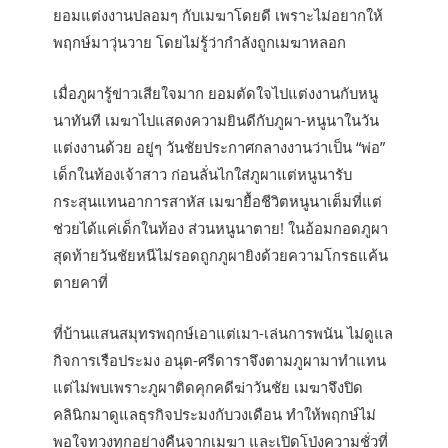
ยอมแต่งงานปลอมๆ กับเมฆาโดยดี เพราะไม่อยากให้
พฤกษ์มาวุ่นวาย โดยไม่รู้ว่ากำลังถูกเมฆาหลอก
เมื่อภูผารู้ข่าวเสียใจมาก ยอมตัดใจไปแต่งงานกับหนู
นาทันที เมฆาไปแสดงความยินดีกับภูผา-หนูนาในวัน
แต่งงานด้วย อยู่ๆ วันชัยประกาศกลางงานว่าเป็น “พ่อ”
เด็กในท้องเจ้าสาว ก่อนลั่นไกใส่ภูผาแต่หนูนารับ
กระสุนแทนอาการสาหัส เมฆายื้อชีวิตหนูนาเต็มที่แต่
ช่วยได้แค่เด็กในท้อง ส่วนหนูนาตาย! ในอ้อมกอดภูผา
สุดท้ายวันชัยหนีไม่รอดถูกภูผายิงด้วยความโกรธแค้น
ตายคาที่
ที่บ้านแสนสมุทรพฤกษ์เอาแต่เมา-เล่นการพนัน ไม่ดูแล
กิจการเรือประมง อนุต-ศรีดาราจึงตามภูผามาทำแทน
แต่ไม่พบเพราะภูผาติดคุกคดีฆ่าวันชัย เมฆาจึงปิด
คลินิกมาดูแลธุรกิจประมงกับวงเดือน ทำให้พฤกษ์ไม่
พอใจทวงทุกอย่างคืนจากเมฆา และเปิดโป่งความชั่วที่