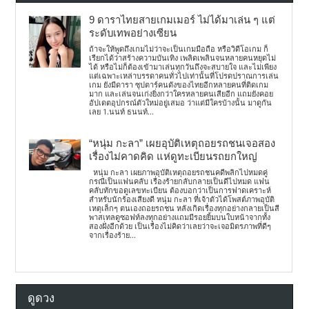
9 ดาราไทยสายเกมเมอร์ ไม่ได้มาเล่น ๆ แต่
ระดับเทพอย่างเซียน
ถ้าจะให้พูดถึงเกมไม่ว่าจะเป็นเกมมือถือ หรือวิดีโอเกม ก็
เรียกได้ว่าสร้างความบันเทิง เพลิดเพลินจนหลายคนหยุดไม่
ได้ หรือไม่ก็ต้องเข้ามาเล่นทุกวันถึงจะสบายใจ และไม่เพียง
แต่เฉพาะเหล่าบรรดาคนทั่วไปเท่านั้นที่โปรดปราณการเล่น
เกม ยังมีดารา ซุปตาร์คนดังของไทยอีกหลายคนที่ติดเกม
มาก และเล่นจนเก่งยิ่งกว่าใครหลายคนเสียอีก แถมยังคอย
อัปเดตอุปกรณ์ตัวใหม่อยู่เสมอ ว่าแต่มีใครบ้างนั้น มาดูกัน
เลย 1.นนท์ ธนนท์...
“หนุ่ม กะลา” เผยอุบัติเหตุถอยรถชนเจอสอง
เรื่องไม่คาดคิด แห่ดูทะเบียนรถยกใหญ่
หนุ่ม กะลา เผยภาพอุบัติเหตุถอยรถชนคดีพลิกไปหมดคู่
กรณีเป็นแฟนคลับ เรื่องร้ายกลับกลายเป็นดีไปหมด แฟน
คลับทักขอดูเลขทะเบียน ต้องบอกว่าเป็นการฟาดเคราะห์
สำหรับนักร้องเสียงดี หนุ่ม กะลา ที่เจ้าตัวได้โพสต์ภาพอุบัติ
เหตุเล็กๆ ตนเองถอยรถชน หลังเกิดเรื่องทุกอย่างกลายเป็นสี
พาสเทลดูซอฟท์ลงทุกอย่างแถมมีรอยยิ้มบนใบหน้าจากทั้ง
สองฝั่งอีกด้วย เป็นเรื่องไม่คิดว่าเลยว่าจะเจอมิตรภาพที่ดีๆ
จากเรื่องร้าย...
ดูดวง