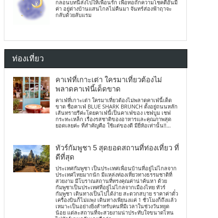
กลอนบทนี้ส่งไปให้เพื่อนรัก เพื่อทอถักความโชคดีอันมี
ค่า อยู่ต่างบ้านแสนไกลไม่คืนมา จันทร์ส่องฟ้าฤาจะ
กลับด้วยลับแรม
ท่องเที่ยว
คาเฟ่ที่เกาะเต่า ใครมาเที่ยวต้องไม่
พลาดคาเฟ่นี้เด็ดขาด
คาเฟ่ที่เกาะเต่า ใครมาเที่ยวต้องไม่พลาดคาเฟ่นี้เด็ด
ขาด ชื่อคาเฟ่ BLUE SHARK BRUNCH ตั้งอยู่ถนนหลัก
เส้นทรายรีค่ะโดยคาเฟ่นี้เป็นคาเฟ่ของ เชฟบูม เชฟ
กระทะเหล็ก เรื่องรสชาติของอาหารและคุณภาพสุด
ยอดเลยค่ะ ที่สำคัญคือ ใช้แต่ของดี มียี่ห้อเท่านั้น!!...
ทัวร์กัมพูชา 5 สุดยอดสถานที่ท่องเที่ยว ที่
ดีที่สุด
ประเทศกัมพูชา เป็นประเทศเพื่อนบ้านที่อยู่ไม่ไกลจาก
ประเทศไทยมากนัก มีแหล่งท่องเที่ยวทางธรรมชาติที่
สวยงาม มีโบราณสถานที่ทรงคุณค่าน่าค้นหา ด้วย
กัมพูชาเป็นประเทศที่อยู่ไม่ไกลจากเมืองไทย ทัวร์
กัมพูชา เดินทางเป็นไปได้ง่าย สะดวกสบาย ราคาค่าตั๋ว
เครื่องบินก็ไม่แพง เดินทางเพียนงแค่ 1 ชั่วโมงก็ถึงแล้ว
เหมาะเป็นอย่างยิ่งสำหรับคนที่มีเวลาในช่วงวันหยุด
น้อย แต่ละสถานที่จะสวยงามน่าประทับใจขนาดไหน