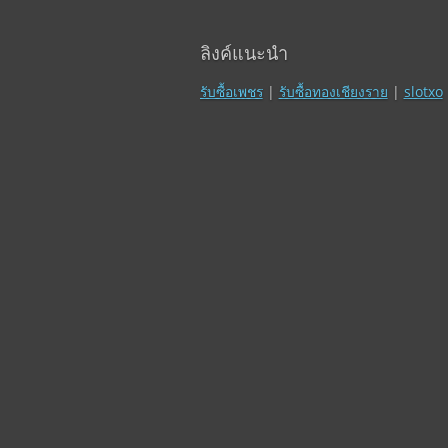
ลิงค์แนะนำ
รับซื้อเพชร
|
รับซื้อทองเชียงราย
|
slotxo