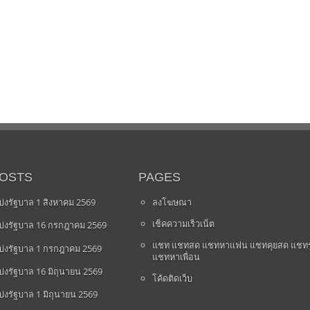
POSTS
PAGES
่งรัฐบาล 1 สิงหาคม 2569
ลงโฆษณา
เช็คความเร็วเน็ต
่งรัฐบาล 16 กรกฎาคม 2569
แชท แชทสด แชทหาแฟน แชทคุยสด แชทร
่งรัฐบาล 1 กรกฎาคม 2569
แชทหาเพื่อน
่งรัฐบาล 16 มิถุนายน 2569
โค้ดติดเว็บ
่งรัฐบาล 1 มิถุนายน 2569