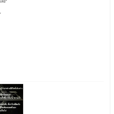
เลย”
”