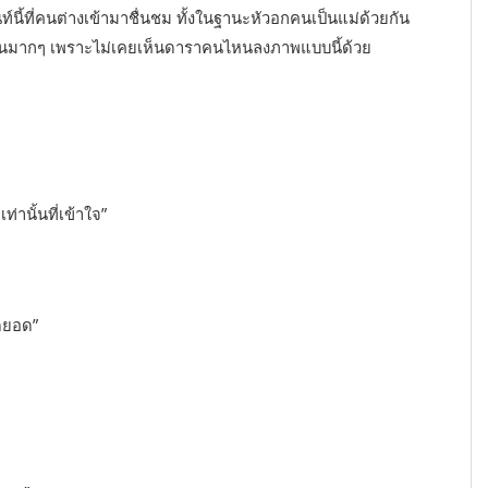
ม้นท์นี้ที่คนต่างเข้ามาชื่นชม ทั้งในฐานะหัวอกคนเป็นแม่ด้วยกัน
บอุ่นมากๆ เพราะไม่เคยเห็นดาราคนไหนลงภาพแบบนี้ด้วย
่านั้นที่เข้าใจ”
ุดยอด”