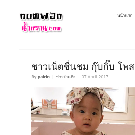
หน้าแรก
ชาวเน็ตชื่นชม กุ๊บกิ๊บ โ
By
pairin
|
ข่าวบันเทิง
|
07 April 2017