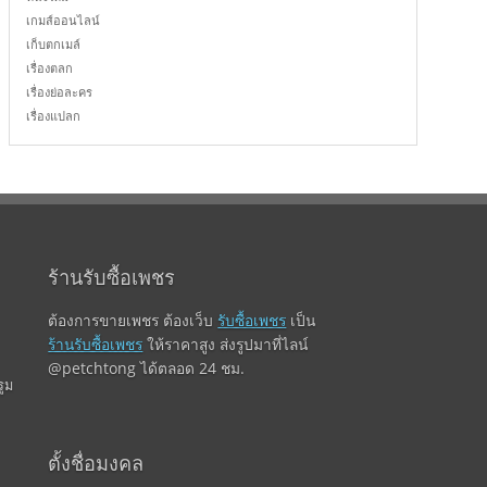
เกมส์ออนไลน์
เก็บตกเมล์
เรื่องตลก
เรื่องย่อละคร
เรื่องแปลก
ร้านรับซื้อเพชร
ต้องการขายเพชร ต้องเว็บ
รับซื้อเพชร
เป็น
ร้านรับซื้อเพชร
ให้ราคาสูง ส่งรูปมาที่ไลน์
@petchtong ได้ตลอด 24 ชม.
ูม
ตั้งชื่อมงคล