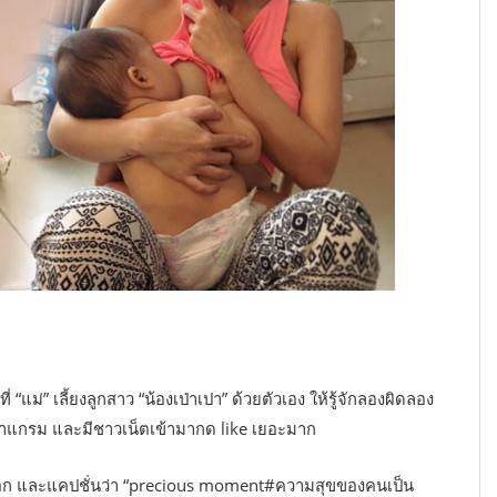
่ “แม่” เลี้ยงลูกสาว “น้องเป่าเปา” ด้วยตัวเอง ให้รู้จักลองผิดลอง
ินสตาแกรม และมีชาวเน็ตเข้ามากด like เยอะมาก
ับคาอก และแคปชั่นว่า “precious moment#ความสุขของคนเป็น