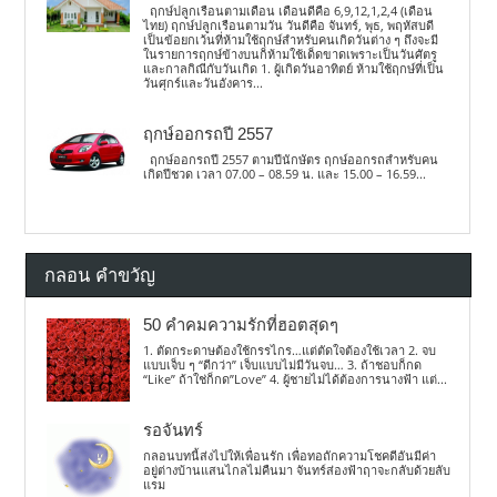
ฤกษ์ปลูกเรือนตามเดือน เดือนดีคือ 6,9,12,1,2,4 (เดือน
ไทย) ฤกษ์ปลูกเรือนตามวัน วันดีคือ จันทร์, พุธ, พฤหัสบดี
เป็นข้อยกเว้นที่ห้ามใช้ฤกษ์สำหรับคนเกิดวันต่าง ๆ ถึงจะมี
ในรายการฤกษ์ข้างบนก็ห้ามใช้เด็ดขาดเพราะเป็นวันศัตรู
และกาลกิณีกับวันเกิด 1. ผู้เกิดวันอาทิตย์ ห้ามใช้ฤกษ์ที่เป็น
วันศุกร์และวันอังคาร...
ฤกษ์ออกรถปี 2557
ฤกษ์ออกรถปี 2557 ตามปีนักษัตร ฤกษ์ออกรถสำหรับคน
เกิดปีชวด เวลา 07.00 – 08.59 น. และ 15.00 – 16.59...
กลอน คำขวัญ
50 คำคมความรักที่ฮอตสุดๆ
1. ตัดกระดาษต้องใช้กรรไกร…แต่ตัดใจต้องใช้เวลา 2. จบ
แบบเจ็บ ๆ “ดีกว่า” เจ็บแบบไม่มีวันจบ… 3. ถ้าชอบก็กด
“Like” ถ้าใช่ก็กด”Love” 4. ผู้ชายไม่ได้ต้องการนางฟ้า แต่...
รอจันทร์
กลอนบทนี้ส่งไปให้เพื่อนรัก เพื่อทอถักความโชคดีอันมีค่า
อยู่ต่างบ้านแสนไกลไม่คืนมา จันทร์ส่องฟ้าฤาจะกลับด้วยลับ
แรม