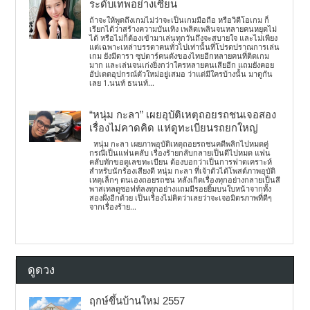
ระดับเทพอย่างเซียน
ถ้าจะให้พูดถึงเกมไม่ว่าจะเป็นเกมมือถือ หรือวิดีโอเกม ก็
เรียกได้ว่าสร้างความบันเทิง เพลิดเพลินจนหลายคนหยุดไม่
ได้ หรือไม่ก็ต้องเข้ามาเล่นทุกวันถึงจะสบายใจ และไม่เพียง
แต่เฉพาะเหล่าบรรดาคนทั่วไปเท่านั้นที่โปรดปราณการเล่น
เกม ยังมีดารา ซุปตาร์คนดังของไทยอีกหลายคนที่ติดเกม
มาก และเล่นจนเก่งยิ่งกว่าใครหลายคนเสียอีก แถมยังคอย
อัปเดตอุปกรณ์ตัวใหม่อยู่เสมอ ว่าแต่มีใครบ้างนั้น มาดูกัน
เลย 1.นนท์ ธนนท์...
“หนุ่ม กะลา” เผยอุบัติเหตุถอยรถชนเจอสอง
เรื่องไม่คาดคิด แห่ดูทะเบียนรถยกใหญ่
หนุ่ม กะลา เผยภาพอุบัติเหตุถอยรถชนคดีพลิกไปหมดคู่
กรณีเป็นแฟนคลับ เรื่องร้ายกลับกลายเป็นดีไปหมด แฟน
คลับทักขอดูเลขทะเบียน ต้องบอกว่าเป็นการฟาดเคราะห์
สำหรับนักร้องเสียงดี หนุ่ม กะลา ที่เจ้าตัวได้โพสต์ภาพอุบัติ
เหตุเล็กๆ ตนเองถอยรถชน หลังเกิดเรื่องทุกอย่างกลายเป็นสี
พาสเทลดูซอฟท์ลงทุกอย่างแถมมีรอยยิ้มบนใบหน้าจากทั้ง
สองฝั่งอีกด้วย เป็นเรื่องไม่คิดว่าเลยว่าจะเจอมิตรภาพที่ดีๆ
จากเรื่องร้าย...
ดูดวง
ฤกษ์ขึ้นบ้านใหม่ 2557