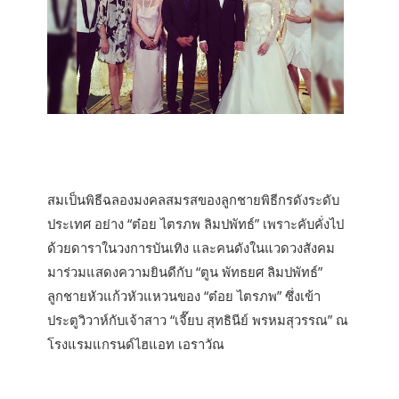
สมเป็นพิธีฉลองมงคลสมรสของลูกชายพิธีกรดังระดับ
ประเทศ อย่าง “ต๋อย ไตรภพ ลิมปพัทธ์” เพราะคับคั่งไป
ด้วยดาราในวงการบันเทิง และคนดังในแวดวงสังคม
มาร่วมแสดงความยินดีกับ “ตูน พัทธยศ ลิมปพัทธ์”
ลูกชายหัวแก้วหัวแหวนของ “ต๋อย ไตรภพ” ซึ่งเข้า
ประตูวิวาห์กับเจ้าสาว “เจี๊ยบ สุทธินีย์ พรหมสุวรรณ” ณ
โรงแรมแกรนด์ไฮแอท เอราวัณ