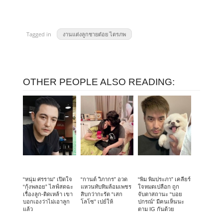
Tagged in
งานแต่งลูกชายต๋อย ไตรภพ
OTHER PEOPLE ALSO READING:
“หนุ่ม ศรราม” เปิดใจ
“กานต์ วิภากร” อวด
“พิม พิมประภา” เคลียร์
“กุ้งพลอย” ไลฟ์สดฉะ
แหวนทับทิมล้อมเพชร
ใจหมดเปลือก ถูก
เรื่องลูก-ติดเหล้า เขา
สิบกว่ากะรัต “เสก
จับตาสถานะ “บอย
บอกเองว่าไม่เอาลูก
โลโซ” เปย์ให้
ปกรณ์” มีคนเห็นนะ
แล้ว
ตาม IG กันด้วย