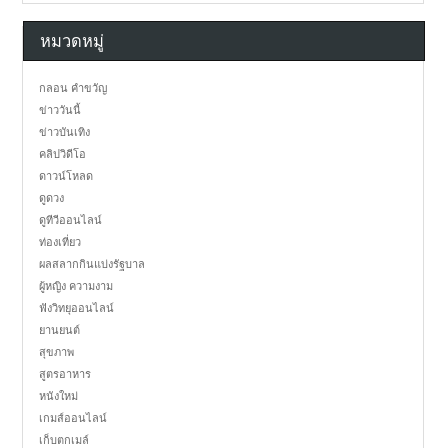
หมวดหมู่
กลอน คำขวัญ
ข่าววันนี้
ข่าวบันเทิง
คลิปวิดีโอ
ดาวน์โหลด
ดูดวง
ดูทีวีออนไลน์
ท่องเที่ยว
ผลสลากกินแบ่งรัฐบาล
ผู้หญิง ความงาม
ฟังวิทยุออนไลน์
ยานยนต์
สุขภาพ
สูตรอาหาร
หนังใหม่
เกมส์ออนไลน์
เก็บตกเมล์