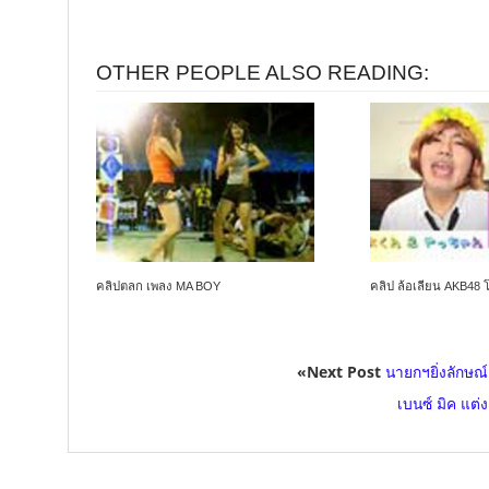
OTHER PEOPLE ALSO READING:
คลิปตลก เพลง MA BOY
คลิป ล้อเลียน AKB48
«Next Post
นายกฯยิ่งลักษณ
เบนซ์ มิค แต่