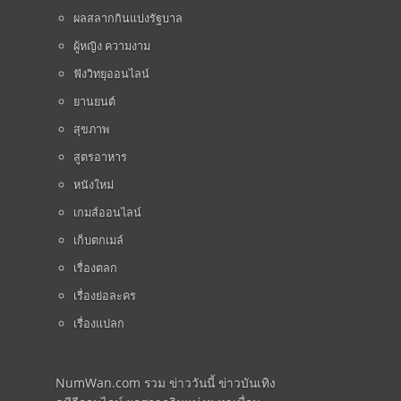
ผลสลากกินแบ่งรัฐบาล
ผู้หญิง ความงาม
ฟังวิทยุออนไลน์
ยานยนต์
สุขภาพ
สูตรอาหาร
หนังใหม่
เกมส์ออนไลน์
เก็บตกเมล์
เรื่องตลก
เรื่องย่อละคร
เรื่องแปลก
NumWan.com รวม ข่าววันนี้ ข่าวบันเทิง