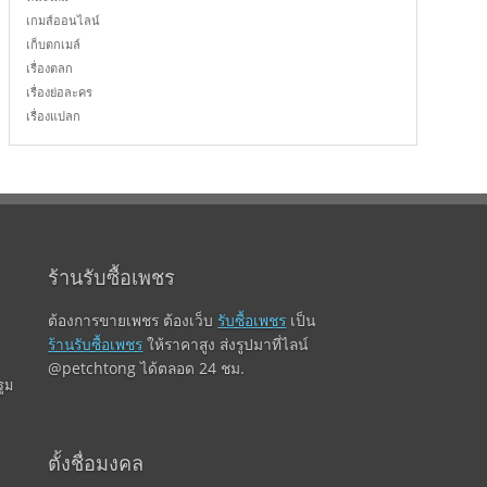
เกมส์ออนไลน์
เก็บตกเมล์
เรื่องตลก
เรื่องย่อละคร
เรื่องแปลก
ร้านรับซื้อเพชร
ต้องการขายเพชร ต้องเว็บ
รับซื้อเพชร
เป็น
ร้านรับซื้อเพชร
ให้ราคาสูง ส่งรูปมาที่ไลน์
@petchtong ได้ตลอด 24 ชม.
ูม
ตั้งชื่อมงคล