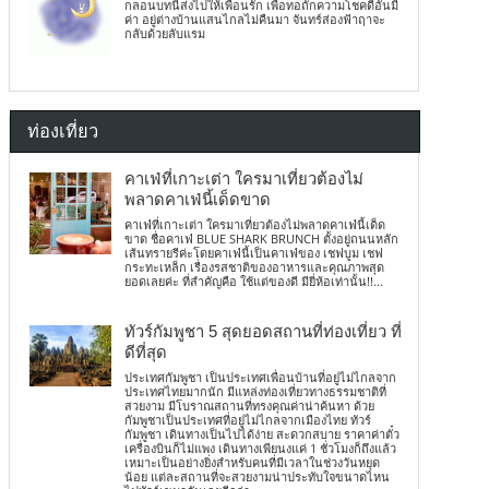
กลอนบทนี้ส่งไปให้เพื่อนรัก เพื่อทอถักความโชคดีอันมี
ค่า อยู่ต่างบ้านแสนไกลไม่คืนมา จันทร์ส่องฟ้าฤาจะ
กลับด้วยลับแรม
ท่องเที่ยว
คาเฟ่ที่เกาะเต่า ใครมาเที่ยวต้องไม่
พลาดคาเฟ่นี้เด็ดขาด
คาเฟ่ที่เกาะเต่า ใครมาเที่ยวต้องไม่พลาดคาเฟ่นี้เด็ด
ขาด ชื่อคาเฟ่ BLUE SHARK BRUNCH ตั้งอยู่ถนนหลัก
เส้นทรายรีค่ะโดยคาเฟ่นี้เป็นคาเฟ่ของ เชฟบูม เชฟ
กระทะเหล็ก เรื่องรสชาติของอาหารและคุณภาพสุด
ยอดเลยค่ะ ที่สำคัญคือ ใช้แต่ของดี มียี่ห้อเท่านั้น!!...
ทัวร์กัมพูชา 5 สุดยอดสถานที่ท่องเที่ยว ที่
ดีที่สุด
ประเทศกัมพูชา เป็นประเทศเพื่อนบ้านที่อยู่ไม่ไกลจาก
ประเทศไทยมากนัก มีแหล่งท่องเที่ยวทางธรรมชาติที่
สวยงาม มีโบราณสถานที่ทรงคุณค่าน่าค้นหา ด้วย
กัมพูชาเป็นประเทศที่อยู่ไม่ไกลจากเมืองไทย ทัวร์
กัมพูชา เดินทางเป็นไปได้ง่าย สะดวกสบาย ราคาค่าตั๋ว
เครื่องบินก็ไม่แพง เดินทางเพียนงแค่ 1 ชั่วโมงก็ถึงแล้ว
เหมาะเป็นอย่างยิ่งสำหรับคนที่มีเวลาในช่วงวันหยุด
น้อย แต่ละสถานที่จะสวยงามน่าประทับใจขนาดไหน