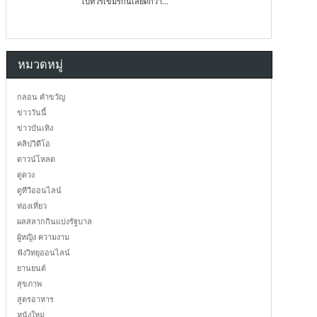
ไปทัวร์เขมรกันเลยดีกว่า...
หมวดหมู่
กลอน คำขวัญ
ข่าววันนี้
ข่าวบันเทิง
คลิปวิดีโอ
ดาวน์โหลด
ดูดวง
ดูทีวีออนไลน์
ท่องเที่ยว
ผลสลากกินแบ่งรัฐบาล
ผู้หญิง ความงาม
ฟังวิทยุออนไลน์
ยานยนต์
สุขภาพ
สูตรอาหาร
หนังใหม่