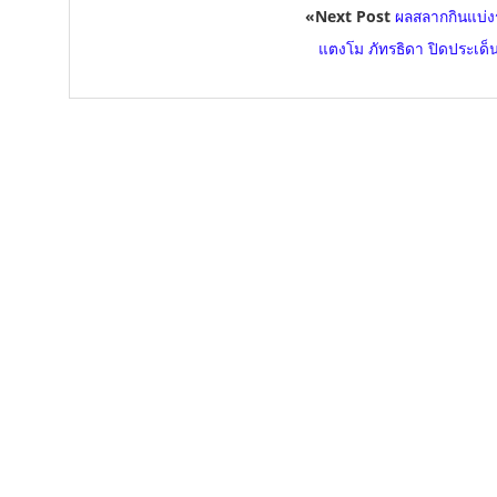
«Next Post
ผลสลากกินแบ่งร
แตงโม ภัทรธิดา ปิดประเด็น