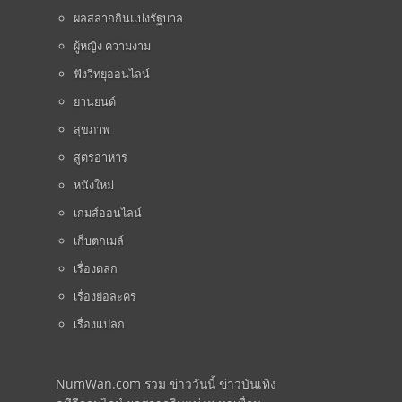
ผลสลากกินแบ่งรัฐบาล
ผู้หญิง ความงาม
ฟังวิทยุออนไลน์
ยานยนต์
สุขภาพ
สูตรอาหาร
หนังใหม่
เกมส์ออนไลน์
เก็บตกเมล์
เรื่องตลก
เรื่องย่อละคร
เรื่องแปลก
NumWan.com รวม ข่าววันนี้ ข่าวบันเทิง