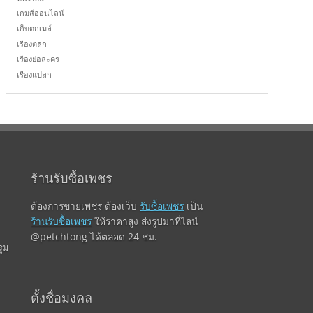
เกมส์ออนไลน์
เก็บตกเมล์
เรื่องตลก
เรื่องย่อละคร
เรื่องแปลก
ร้านรับซื้อเพชร
ต้องการขายเพชร ต้องเว็บ
รับซื้อเพชร
เป็น
ร้านรับซื้อเพชร
ให้ราคาสูง ส่งรูปมาที่ไลน์
@petchtong ได้ตลอด 24 ชม.
ูม
ตั้งชื่อมงคล