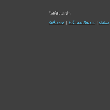
ลิงค์แนะนำ
รับซื้อเพชร
|
รับซื้อทองเชียงราย
|
slotxo