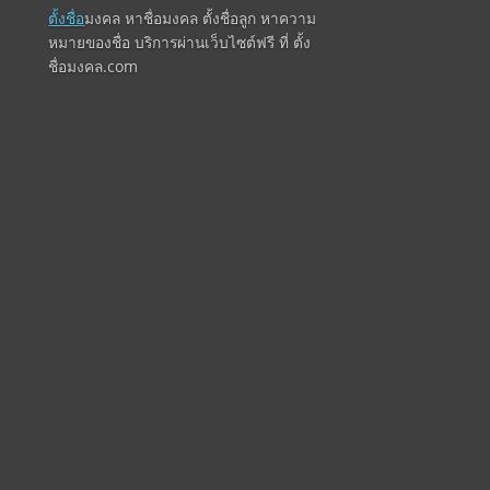
ตั้งชื่อ
มงคล หาชื่อมงคล ตั้งชื่อลูก หาความ
หมายของชื่อ บริการผ่านเว็บไซต์ฟรี ที่ ตั้ง
ชื่อมงคล.com