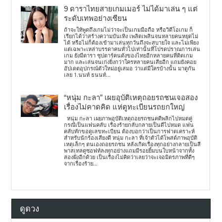
9 ดาราไทยสายเกมเมอร์ ไม่ได้มาเล่น ๆ แต่
ระดับเทพอย่างเซียน
ถ้าจะให้พูดถึงเกมไม่ว่าจะเป็นเกมมือถือ หรือวิดีโอเกม ก็
เรียกได้ว่าสร้างความบันเทิง เพลิดเพลินจนหลายคนหยุดไม่
ได้ หรือไม่ก็ต้องเข้ามาเล่นทุกวันถึงจะสบายใจ และไม่เพียง
แต่เฉพาะเหล่าบรรดาคนทั่วไปเท่านั้นที่โปรดปราณการเล่น
เกม ยังมีดารา ซุปตาร์คนดังของไทยอีกหลายคนที่ติดเกม
มาก และเล่นจนเก่งยิ่งกว่าใครหลายคนเสียอีก แถมยังคอย
อัปเดตอุปกรณ์ตัวใหม่อยู่เสมอ ว่าแต่มีใครบ้างนั้น มาดูกัน
เลย 1.นนท์ ธนนท์...
“หนุ่ม กะลา” เผยอุบัติเหตุถอยรถชนเจอสอง
เรื่องไม่คาดคิด แห่ดูทะเบียนรถยกใหญ่
หนุ่ม กะลา เผยภาพอุบัติเหตุถอยรถชนคดีพลิกไปหมดคู่
กรณีเป็นแฟนคลับ เรื่องร้ายกลับกลายเป็นดีไปหมด แฟน
คลับทักขอดูเลขทะเบียน ต้องบอกว่าเป็นการฟาดเคราะห์
สำหรับนักร้องเสียงดี หนุ่ม กะลา ที่เจ้าตัวได้โพสต์ภาพอุบัติ
เหตุเล็กๆ ตนเองถอยรถชน หลังเกิดเรื่องทุกอย่างกลายเป็นสี
พาสเทลดูซอฟท์ลงทุกอย่างแถมมีรอยยิ้มบนใบหน้าจากทั้ง
สองฝั่งอีกด้วย เป็นเรื่องไม่คิดว่าเลยว่าจะเจอมิตรภาพที่ดีๆ
จากเรื่องร้าย...
ดูดวง