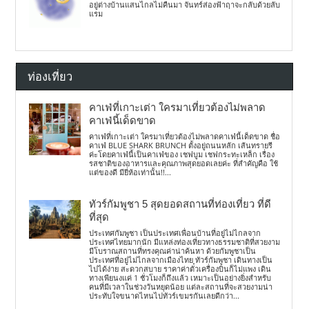
อยู่ต่างบ้านแสนไกลไม่คืนมา จันทร์ส่องฟ้าฤาจะกลับด้วยลับ
แรม
ท่องเที่ยว
คาเฟ่ที่เกาะเต่า ใครมาเที่ยวต้องไม่พลาด
คาเฟ่นี้เด็ดขาด
คาเฟ่ที่เกาะเต่า ใครมาเที่ยวต้องไม่พลาดคาเฟ่นี้เด็ดขาด ชื่อ
คาเฟ่ BLUE SHARK BRUNCH ตั้งอยู่ถนนหลัก เส้นทรายรี
ค่ะโดยคาเฟ่นี้เป็นคาเฟ่ของ เชฟบูม เชฟกระทะเหล็ก เรื่อง
รสชาติของอาหารและคุณภาพสุดยอดเลยค่ะ ที่สำคัญคือ ใช้
แต่ของดี มียี่ห้อเท่านั้น!!...
ทัวร์กัมพูชา 5 สุดยอดสถานที่ท่องเที่ยว ที่ดี
ที่สุด
ประเทศกัมพูชา เป็นประเทศเพื่อนบ้านที่อยู่ไม่ไกลจาก
ประเทศไทยมากนัก มีแหล่งท่องเที่ยวทางธรรมชาติที่สวยงาม
มีโบราณสถานที่ทรงคุณค่าน่าค้นหา ด้วยกัมพูชาเป็น
ประเทศที่อยู่ไม่ไกลจากเมืองไทย ทัวร์กัมพูชา เดินทางเป็น
ไปได้ง่าย สะดวกสบาย ราคาค่าตั๋วเครื่องบินก็ไม่แพง เดิน
ทางเพียนงแค่ 1 ชั่วโมงก็ถึงแล้ว เหมาะเป็นอย่างยิ่งสำหรับ
คนที่มีเวลาในช่วงวันหยุดน้อย แต่ละสถานที่จะสวยงามน่า
ประทับใจขนาดไหนไปทัวร์เขมรกันเลยดีกว่า...