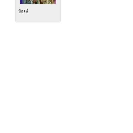
ป๋อ เอ๋