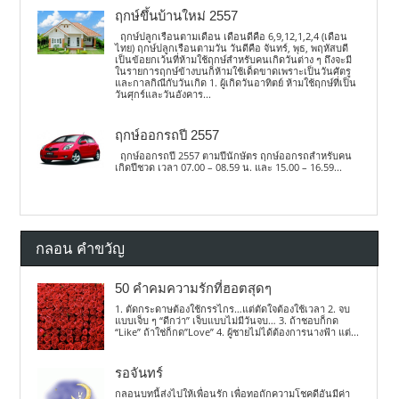
ฤกษ์ขึ้นบ้านใหม่ 2557
ฤกษ์ปลูกเรือนตามเดือน เดือนดีคือ 6,9,12,1,2,4 (เดือน
ไทย) ฤกษ์ปลูกเรือนตามวัน วันดีคือ จันทร์, พุธ, พฤหัสบดี
เป็นข้อยกเว้นที่ห้ามใช้ฤกษ์สำหรับคนเกิดวันต่าง ๆ ถึงจะมี
ในรายการฤกษ์ข้างบนก็ห้ามใช้เด็ดขาดเพราะเป็นวันศัตรู
และกาลกิณีกับวันเกิด 1. ผู้เกิดวันอาทิตย์ ห้ามใช้ฤกษ์ที่เป็น
วันศุกร์และวันอังคาร...
ฤกษ์ออกรถปี 2557
ฤกษ์ออกรถปี 2557 ตามปีนักษัตร ฤกษ์ออกรถสำหรับคน
เกิดปีชวด เวลา 07.00 – 08.59 น. และ 15.00 – 16.59...
กลอน คำขวัญ
50 คำคมความรักที่ฮอตสุดๆ
1. ตัดกระดาษต้องใช้กรรไกร…แต่ตัดใจต้องใช้เวลา 2. จบ
แบบเจ็บ ๆ “ดีกว่า” เจ็บแบบไม่มีวันจบ… 3. ถ้าชอบก็กด
“Like” ถ้าใช่ก็กด”Love” 4. ผู้ชายไม่ได้ต้องการนางฟ้า แต่...
รอจันทร์
กลอนบทนี้ส่งไปให้เพื่อนรัก เพื่อทอถักความโชคดีอันมีค่า