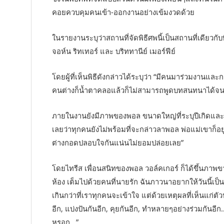
คอยควบคุมคนเข้า-ออกงานอย่างเข้มงวดด้วย
ในรายงานระบุว่าสถานที่จัดพิธีศพนี้เป็นสถานที่เดียวกับท
จอห์น ริทเทอร์ และ บริททานีย์ เมอร์ฟีย์
โดยผู้ที่เห็นพิธีดังกล่าวได้ระบุว่า “มีคนมาร่วมงานแ
คนต่างก็น้ำตาคลอแล้วก็ไม่สามารถพูดบทสนทนาได้จ
ภายในงานยังมีภาพของพอล ขนาดใหญ่ที่ระบุปีเกิดและปีที
เลยว่าทุกคนยังไม่พร้อมที่จะกล่าวลาพอล พ่อแม่เขาก็อยู
ต่างกอดปลอบใจกันแน่นไม่ยอมปล่อยเลย”
โดยไทรีส เพื่อนสนิทของพอล วอล์คเกอร์ ก็ได้ขึ้นภา
ห้อง เต็มไปด้วยคนที่นายรัก ฉันภาวนาอยากให้วันนี้เป
เกินกว่าที่เราทุกคนจะเข้าใจ แต่ด้วยเหตุผลที่เห็นแก่ต
อีก, แบ่งปันกันอีก, คุยกันอีก, ทำหลายๆอย่างร่วมกันอีก…
หรอก…”