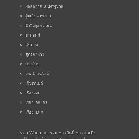
ผลสลากกินแบ่งรัฐบาล
ผู้หญิง ความงาม
ฟังวิทยุออนไลน์
ยานยนต์
สุขภาพ
สูตรอาหาร
หนังใหม่
เกมส์ออนไลน์
เก็บตกเมล์
เรื่องตลก
เรื่องย่อละคร
เรื่องแปลก
NumWan.com รวม ข่าววันนี้ ข่าวบันเทิง