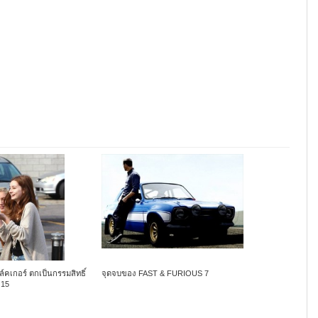
์คเกอร์ ตกเป็นกรรมสิทธิ์
จุดจบของ FAST & FURIOUS 7
 15