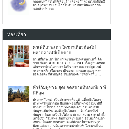
กลอนบทนี้ส่งไปให้เพื่อนรัก เพื่อทอถักความโชคดีอันมี
ค่า อยู่ต่างบ้านแสนไกลไม่คืนมา จันทร์ส่องฟ้าฤาจะ
กลับด้วยลับแรม
ท่องเที่ยว
คาเฟ่ที่เกาะเต่า ใครมาเที่ยวต้องไม่
พลาดคาเฟ่นี้เด็ดขาด
คาเฟ่ที่เกาะเต่า ใครมาเที่ยวต้องไม่พลาดคาเฟ่นี้เด็ด
ขาด ชื่อคาเฟ่ BLUE SHARK BRUNCH ตั้งอยู่ถนนหลัก
เส้นทรายรีค่ะโดยคาเฟ่นี้เป็นคาเฟ่ของ เชฟบูม เชฟ
กระทะเหล็ก เรื่องรสชาติของอาหารและคุณภาพสุด
ยอดเลยค่ะ ที่สำคัญคือ ใช้แต่ของดี มียี่ห้อเท่านั้น!!...
ทัวร์กัมพูชา 5 สุดยอดสถานที่ท่องเที่ยว ที่
ดีที่สุด
ประเทศกัมพูชา เป็นประเทศเพื่อนบ้านที่อยู่ไม่ไกลจาก
ประเทศไทยมากนัก มีแหล่งท่องเที่ยวทางธรรมชาติที่
สวยงาม มีโบราณสถานที่ทรงคุณค่าน่าค้นหา ด้วย
กัมพูชาเป็นประเทศที่อยู่ไม่ไกลจากเมืองไทย ทัวร์
กัมพูชา เดินทางเป็นไปได้ง่าย สะดวกสบาย ราคาค่าตั๋ว
เครื่องบินก็ไม่แพง เดินทางเพียนงแค่ 1 ชั่วโมงก็ถึงแล้ว
เหมาะเป็นอย่างยิ่งสำหรับคนที่มีเวลาในช่วงวันหยุด
น้อย แต่ละสถานที่จะสวยงามน่าประทับใจขนาดไหน