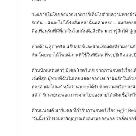
“แต่ภายในใจของพวกเราต่างก็เต็มไปด้วยความทรงจำที่พ
รักกัน….ฉันจะไม่ได้รับสิ่งเหล่านั้นแล้วเหรอ… ผมยัง
คือเพื่อนรักที่ดีที่สุดในโลกนั่นคือสิ่งที่พวกเรารู้สึกได้ ส
ทางด้าน ลูดาคริส แร๊ปเปอร์และนักแสดงดังที่ร่วมงานกับ 
กัน โดยเขาได้โพสต์ภาพที่ใช้ในพิธีศพ ที่ระบุปีเกิดและป
ด้านนักแสดงสาว มิเชล โรดริเกซ จากภาพยนตร์เรื่องเดีย
เจ๋งที่สุด ผู้ชายที่ฉันไม่เคยแสดงออกเลยว่าฉันรักในตั
ทองคำต่อไปนะ’ หวังว่านายจะได้รับข้อความทวีตของฉัน
แล้ว” รักนายนะพอล การจากไปของนายได้เติมเชื้อไฟใน
ด้านแฟรงค์ มาร์แชล ที่กำกับภาพยนตร์เรื่อง Eight Bel
“วันนี้เราไปร่วมส่งวิญญาณที่งดงามของพอล วอล์คเกอ