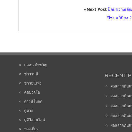
«Next Post
ม็อบขวางเลือก
ปีชง แก้ปีชง 
กลอน คำขวัญ
ข่าววันนี้
RECENT 
ข่าวบันเทิง
ผลสลากกินแบ
คลิปวิดีโอ
ผลสลากกินแบ
ดาวน์โหลด
ผลสลากกินแบ
ดูดวง
ผลสลากกินแบ
ดูทีวีออนไลน์
ผลสลากกินแบ
ท่องเที่ยว