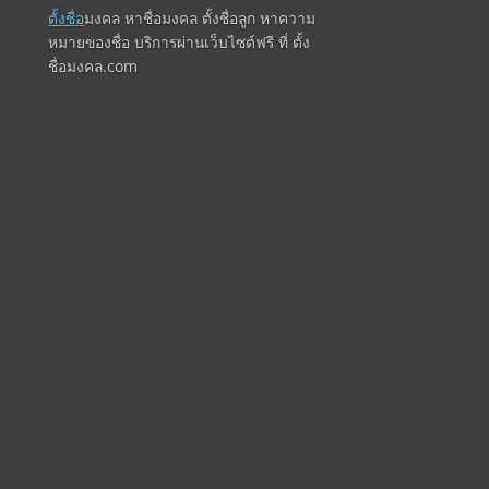
ตั้งชื่อ
มงคล หาชื่อมงคล ตั้งชื่อลูก หาความ
หมายของชื่อ บริการผ่านเว็บไซต์ฟรี ที่ ตั้ง
ชื่อมงคล.com