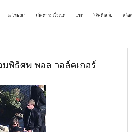
ลงโฆษณา
เช็คความเร็วเน็ต
แชท
โค้ดติดเว็บ
สล็
วมพิธีศพ พอล วอล์คเกอร์