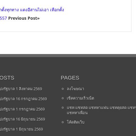
ตั้งทุกทาง แดงอีสานไม่เอา เทือกตั้ง
2557
Previous Post»
POSTS
PAGES
่งรัฐบาล 1 สิงหาคม 2569
ลงโฆษณา
เช็คความเร็วเน็ต
่งรัฐบาล 16 กรกฎาคม 2569
แชท แชทสด แชทหาแฟน แชทคุยสด แชทร
่งรัฐบาล 1 กรกฎาคม 2569
แชทหาเพื่อน
่งรัฐบาล 16 มิถุนายน 2569
โค้ดติดเว็บ
่งรัฐบาล 1 มิถุนายน 2569