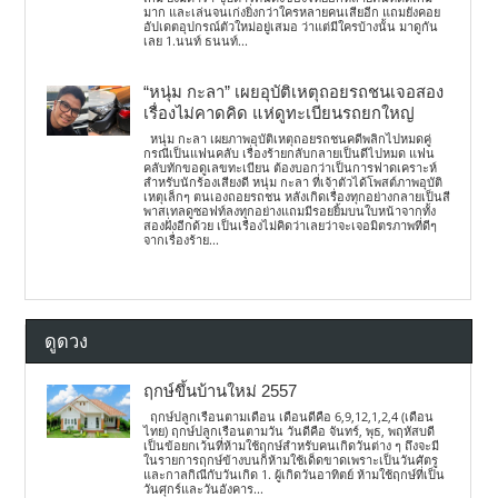
มาก และเล่นจนเก่งยิ่งกว่าใครหลายคนเสียอีก แถมยังคอย
อัปเดตอุปกรณ์ตัวใหม่อยู่เสมอ ว่าแต่มีใครบ้างนั้น มาดูกัน
เลย 1.นนท์ ธนนท์...
“หนุ่ม กะลา” เผยอุบัติเหตุถอยรถชนเจอสอง
เรื่องไม่คาดคิด แห่ดูทะเบียนรถยกใหญ่
หนุ่ม กะลา เผยภาพอุบัติเหตุถอยรถชนคดีพลิกไปหมดคู่
กรณีเป็นแฟนคลับ เรื่องร้ายกลับกลายเป็นดีไปหมด แฟน
คลับทักขอดูเลขทะเบียน ต้องบอกว่าเป็นการฟาดเคราะห์
สำหรับนักร้องเสียงดี หนุ่ม กะลา ที่เจ้าตัวได้โพสต์ภาพอุบัติ
เหตุเล็กๆ ตนเองถอยรถชน หลังเกิดเรื่องทุกอย่างกลายเป็นสี
พาสเทลดูซอฟท์ลงทุกอย่างแถมมีรอยยิ้มบนใบหน้าจากทั้ง
สองฝั่งอีกด้วย เป็นเรื่องไม่คิดว่าเลยว่าจะเจอมิตรภาพที่ดีๆ
จากเรื่องร้าย...
ดูดวง
ฤกษ์ขึ้นบ้านใหม่ 2557
ฤกษ์ปลูกเรือนตามเดือน เดือนดีคือ 6,9,12,1,2,4 (เดือน
ไทย) ฤกษ์ปลูกเรือนตามวัน วันดีคือ จันทร์, พุธ, พฤหัสบดี
เป็นข้อยกเว้นที่ห้ามใช้ฤกษ์สำหรับคนเกิดวันต่าง ๆ ถึงจะมี
ในรายการฤกษ์ข้างบนก็ห้ามใช้เด็ดขาดเพราะเป็นวันศัตรู
และกาลกิณีกับวันเกิด 1. ผู้เกิดวันอาทิตย์ ห้ามใช้ฤกษ์ที่เป็น
วันศุกร์และวันอังคาร...