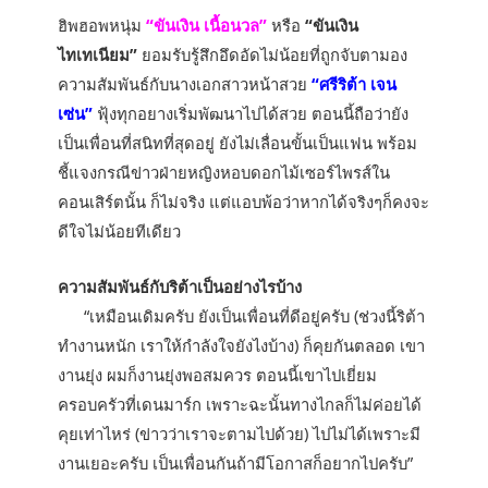
ฮิพฮอพหนุ่ม
“ขันเงิน เนื้อนวล”
หรือ
“ขันเงิน
ไทเทเนียม”
ยอมรับรู้สึกอึดอัดไม่น้อยที่ถูกจับตามอง
ความสัมพันธ์กับนางเอกสาวหน้าสวย
“ศรีริต้า เจน
เซ่น”
ฟุ้งทุกอยางเริ่มพัฒนาไปได้สวย ตอนนี้ถือว่ายัง
เป็นเพื่อนที่สนิทที่สุดอยู่ ยังไม่เลื่อนขั้นเป็นแฟน พร้อม
ชี้แจงกรณีข่าวฝ่ายหญิงหอบดอกไม้เซอร์ไพรส์ใน
คอนเสิร์ตนั้น ก็ไม่จริง แต่แอบพ้อว่าหากได้จริงๆก็คงจะ
ดีใจไม่น้อยทีเดียว
ความสัมพันธ์กับริต้าเป็นอย่างไรบ้าง
“เหมือนเดิมครับ ยังเป็นเพื่อนที่ดีอยู่ครับ (ช่วงนี้ริต้า
ทำงานหนัก เราให้กำลังใจยังไงบ้าง) ก็คุยกันตลอด เขา
งานยุ่ง ผมก็งานยุ่งพอสมควร ตอนนี้เขาไปเยี่ยม
ครอบครัวที่เดนมาร์ก เพราะฉะนั้นทางไกลก็ไม่ค่อยได้
คุยเท่าไหร่ (ข่าวว่าเราจะตามไปด้วย) ไปไม่ได้เพราะมี
งานเยอะครับ เป็นเพื่อนกันถ้ามีโอกาสก็อยากไปครับ”