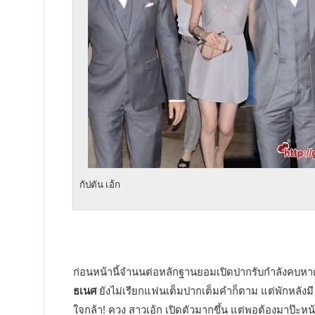
กัปตัน เอ้ก
ก่อนหน้านี้จำนนต่อหลักฐานยอมเปิดปากรับกำลังคบหาดู
ธเนศ
ยังไม่เรียกแฟนเต็มปากเต็มคำก็ตาม แต่พักหลังมี
ใจกล้า! ควง สาวเอ้ก เปิดตัวมากขึ้น แต่พอต้องมาป๊ะหน้า