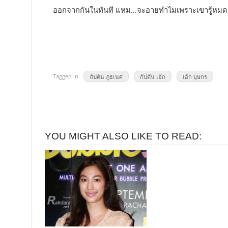
ออกจากกันในทันที แหม…จะอายทำไมเพราะเขารู้หมดแ
Tagged in
กัปตัน ภูธเนศ
กัปตัน เอ้ก
เอ้ก บุษกร
YOU MIGHT ALSO LIKE TO READ: