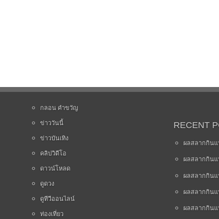
กลอน คำขวัญ
ข่าววันนี้
RECENT 
ข่าวบันเทิง
ผลสลากกินแบ
คลิปวิดีโอ
ผลสลากกินแบ
ดาวน์โหลด
ผลสลากกินแบ
ดูดวง
ผลสลากกินแบ
ดูทีวีออนไลน์
ผลสลากกินแบ
ท่องเที่ยว