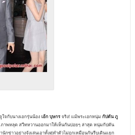
ใจกับนางเอกรุ่นน้อง
เอ้ก บุษกร
จริง! แม้พระเอกหนุ่ม
กัปตัน ภู
 ภาพหลุด สวีทหวานออกมาให้เห็นกันบ่อยๆ ล่าสุด หนุ่มกัปตัน
นักข่าวอย่างจังเล่นเอาทั้งคู่ทำตัวไม่ถูกเหมือนกันรีบเดินแยก