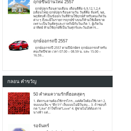
ฤกษ์ขึ้นบ้านใหม่ 2557
ฤกษ์ปลูกเรือนตามเดือน เดือนดีคือ 6,9,12,1,2,4
(เดือนไทย) ฤกษ์ปลูกเรือนตามวัน วันดีคือ จันทร์, พุธ,
พฤหัสบดี เป็นข้อยกเว้นที่ห้ามใช้ฤกษ์สำหรับคนเกิดวัน
ต่าง ๆ ถึงจะมีในรายการฤกษ์ข้างบนก็ห้ามใช้เด็ดขาด
เพราะเป็นวันศัตรูและกาลกิณีกับวันเกิด 1. ผู้เกิดวัน
อาทิตย์ ห้ามใช้ฤกษ์ที่เป็นวันศุกร์และวันอังคาร...
ฤกษ์ออกรถปี 2557
ฤกษ์ออกรถปี 2557 ตามปีนักษัตร ฤกษ์ออกรถสำหรับ
คนเกิดปีชวด เวลา 07.00 – 08.59 น. และ 15.00 –
16.59...
กลอน คำขวัญ
50 คำคมความรักที่ฮอตสุดๆ
1. ตัดกระดาษต้องใช้กรรไกร…แต่ตัดใจต้องใช้เวลา 2.
จบแบบเจ็บ ๆ “ดีกว่า” เจ็บแบบไม่มีวันจบ… 3. ถ้าชอบก็
กด “Like” ถ้าใช่ก็กด”Love” 4. ผู้ชายไม่ได้ต้องการ
นางฟ้า แต่...
รอจันทร์