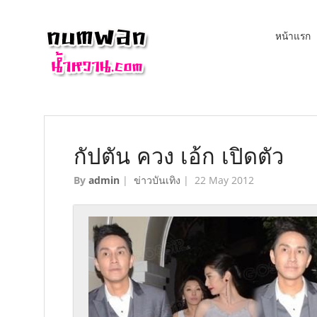
หน้าแรก
กัปตัน ควง เอ้ก เปิดตัว
By
admin
|
ข่าวบันเทิง
|
22 May 2012