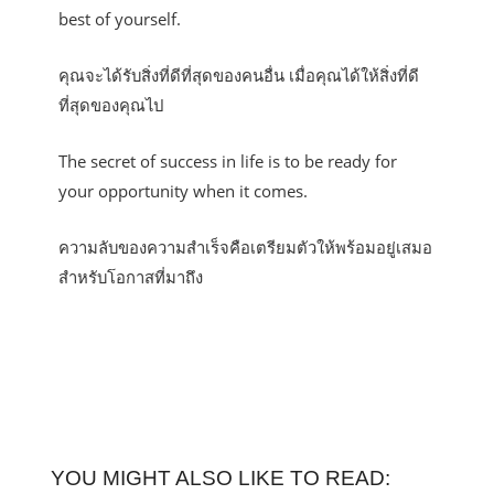
best of yourself.
คุณจะได้รับสิ่งที่ดีที่สุดของคนอื่น เมื่อคุณได้ให้สิ่งที่ดี
ที่สุดของคุณไป
The secret of success in life is to be ready for
your opportunity when it comes.
ความลับของความสำเร็จคือเตรียมตัวให้พร้อมอยู่เสมอ
สำหรับโอกาสที่มาถึง
YOU MIGHT ALSO LIKE TO READ: