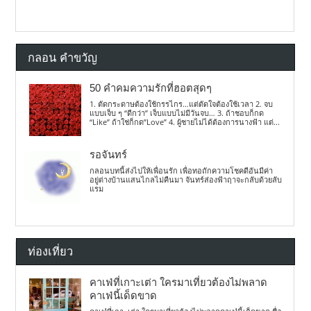
กลอน คำขวัญ
50 คำคมความรักที่ฮอตสุดๆ
1. ตัดกระดาษต้องใช้กรรไกร…แต่ตัดใจต้องใช้เวลา 2. จบ
แบบเจ็บ ๆ “ดีกว่า” เจ็บแบบไม่มีวันจบ… 3. ถ้าชอบก็กด
“Like” ถ้าใช่ก็กด”Love” 4. ผู้ชายไม่ได้ต้องการนางฟ้า แต่...
รอจันทร์
กลอนบทนี้ส่งไปให้เพื่อนรัก เพื่อทอถักความโชคดีอันมีค่า
อยู่ต่างบ้านแสนไกลไม่คืนมา จันทร์ส่องฟ้าฤาจะกลับด้วยลับ
แรม
ท่องเที่ยว
คาเฟ่ที่เกาะเต่า ใครมาเที่ยวต้องไม่พลาด
คาเฟ่นี้เด็ดขาด