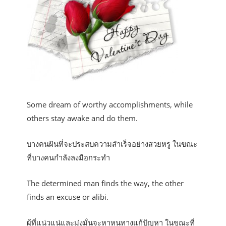
Some dream of worthy accomplishments, while
others stay awake and do them.
บางคนฝันที่จะประสบความสำเร็จอย่างสวยหรู ในขณะ
ที่บางคนกำลังลงมือกระทำ
The determined man finds the way, the other
finds an excuse or alibi.
ผู้ที่แน่วแน่และมุ่งมั่นจะหาหนทางแก้ปัญหา ในขณะที่