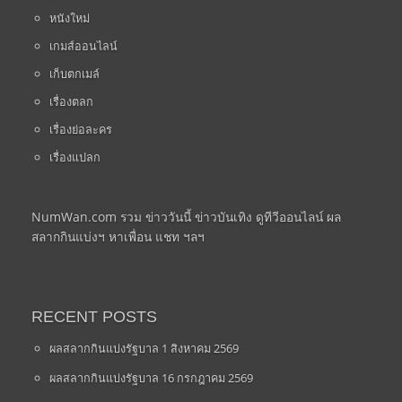
หนังใหม่
เกมส์ออนไลน์
เก็บตกเมล์
เรื่องตลก
เรื่องย่อละคร
เรื่องแปลก
NumWan.com รวม ข่าววันนี้ ข่าวบันเทิง ดูทีวีออนไลน์ ผล
สลากกินแบ่งฯ หาเพื่อน แชท ฯลฯ
RECENT POSTS
ผลสลากกินแบ่งรัฐบาล 1 สิงหาคม 2569
ผลสลากกินแบ่งรัฐบาล 16 กรกฎาคม 2569