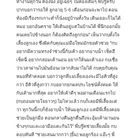
ทำงานทุกวัน ต้องนั่ง อยู่เฉยๆ ในห้องเดิมๆ พี่บรู๊ครับ
ปากบอกว่ารอให้ ลูกอายุ 5-6 เดือนก่อนจะพาไป ตอน
ท้องมีเรื่องรกเกาะต่ำก็นั่งอยู่บ้านทั้งวัน เดินเยอะก็ไม่ได้
หมอ บอกอันตราย ให้เดินอยู่แต่ในบ้านได้ พี่นึกออกมั้ย
คนเคยไปข้างนอก ก็ต้องคิดถึงลูกก่อน” เห็นว่ากบตั้งใจ
เลี้ยงลูกเอง ซึ่งผิดกับคุณแม่มือใหม่มักขอตัวช่วย “กบ
อยากมีความทรงจำช่วงนี้กับเค้า อยากอาบน้ำ เช็ดอึ
เช็ดฉี่ อยากกล่อมเค้านอน อยากให้นมเค้าเอง กบเชื่อ
ว่าเวลาผ่านไปมันย้อนเวลากลับมาไม่ได้ กบคุยกับคุณ
หมอที่ทำคลอด บอกว่าลูกที่แม่เลี้ยงเองจะมีไอคิวที่สูง
กว่า อีคิวที่สูงกว่า กบอยากยกผลประโยชน์ทั้งหมด ให้
กับเค้ามากที่สุด อยากให้เค้าดีๆ พอผ่านเดือนแรกไป
(กบถอนหายใจยาวๆ) ไม่ไหวแล้ว กบก็เลยมีพี่เลี้ยงแต่
ว่า ทุกวันนี้กบก็ยังอาบน้ำ ให้นมลูกเอง แค่มีพี่เลี้ยงคอย
ช่วยเป็นลูกมือ ตอนกลางคืนลูกตื่นถึงจะอุ้มเค้ามานอน
ข้างๆกบและเอามือแตะกันไว้” พี่บรู๊คช่วยเลี้ยงมั้ย กบ
ตอบทันที “ช่วยเล่นมากกว่า (ยิ้ม) พอลูกร้อง แอ๊ะๆ พี่