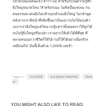
กลายเป็นแม่คนแล้ว คำว่า แม่ สำหรับกบในความรู้สึก
ยิ่งใหญ่ขนาดไหน “สำหรับกบนะ ไม่คิดปั้นแต่งนะ กบ
คนธรรมดาคนนึงไม่กล้าบอกตัวเองยิ่งใหญ่ ไม่กล้าพูด
หลังจากเรามีหน้าที่เพิ่มขึ้นมาเป็นแม่ กบไม่ได้มองตัว
เองว่าเรายิ่งใหญ่แค่ไหน กบรู้แค่ว่าทั้งหมดเราให้ลูกได้
กบไม่รู้ยิ่งใหญ่หรือเปล่า เราอยากให้เค้าได้ดีที่สุด ที่
หลายคนบอกว่าชีวิตก็ให้ได้ กบก็ให้ได้อย่างนั้นจริงๆ
เหมือนกัน” อันนี้เห็นด้วย 1,000% เลยจ้า
Tagged in
กบ สุวนันท์
ด.ญ.ปุณณดา ปุณณกันต์
น้องณ
ดา
YOU MIGHT ALSO LIKE TO READ: