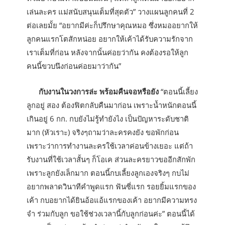
เล่นละคร แม่สนับสนุนเต็มที่สุดตัว” วางแผนลูกคนที่ 2
ต่อเลยมั้ย “อยากมีค่ะก็ปรึกษาคุณหมอ ซึ่งหมออยากให้
ลูกคนแรกโตสักหน่อย อยากให้เค้าได้รับความรักจาก
เราเต็มที่ก่อน หลังจากนั้นค่อยว่ากัน คงต้องรอให้ลูก
คนนี้ขวบนึงก่อนค่อยมาว่ากัน”
กับงานในวงการล่ะ พร้อมคืนจอหรือยัง
“ตอนนี้เลี้ยง
ลูกอยู่ สอง ต้องฟิตกลับคืนมาก่อน เพราะน้ำหนักตอนนี้
เกินอยู่ 6 กก. กบยังไม่รู้ทำยังไง เป็นปัญหาระดับชาติ
มาก (หัวเราะ) จริงๆถามว่าละครคงยัง ขอพักก่อน
เพราะว่าการทำงานละครใช้เวลาค่อนข้างเยอะ แต่ถ้า
รับงานที่ใช้เวลาสั้นๆ ก็โอเค ส่วนละครยาวขออีกสักพัก
เพราะลูกยังเล็กมาก ตอนนี้กบเลี้ยงลูกเองจริงๆ กบไม่
อยากพลาดวินาทีคำพูดแรก ฟันซี่แรก รอยยิ้มแรกของ
เค้า กบอยากได้ยินอ้อแอ้แรกของเค้า อยากมีความทรง
จำ ร่วมกับลูก ขอใช้ช่วงเวลานี้กับลูกก่อนค่ะ” ตอนนี้ได้