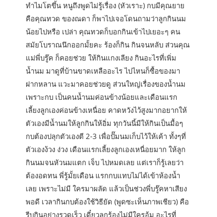
ทำไมโตขึ้น หนูถึงพูดไม่รู้เรื่อง (หัวเราะ) กบมีคุณยาย
คือคุณทวด ของณดา ก็พาไปเจอโดนถามว่าลูกกินนม
น้อยไปหรือ เปล่า คุณทวดก็บอกกินเข้าไปเยอะๆ คน
สมัยโบราณนึกออกมั้ยคะ ร้องก็กิน กินจนหลับ ส่วนคุณ
แม่พี่บรู๊ค ก็คอยช่วย ให้กินแกงเลียง กินอะไรที่เพิ่ม
น้ำนม มาดูที่บ้านขาดเหลืออะไร ไปไหนก็ซื้อของมา
ฝากหลาน แวะมาคอยช่วยดู ส่วนใหญ่เรื่องของน้ำนม
เพราะกบ เป็นคนน้ำนมค่อนข้างน้อยและเดือนแรก
เลี้ยงลูกเองค่อนข้างเหนื่อย คาดหวังไว้สูงมากอยากให้
ตัวเองมีน้ำนมให้ลูกกินให้อิ่ม ทุกวันนี้มีให้กินเป็นมื้อๆ
กบต้องปลุกตัวเองตี 2-3 เพื่อปั๊มนมเก็บไว้ให้เค้า ทั้งๆที่
ตัวเองง้วง ง่วง เดือนแรกเลี้ยงลูกเองเหนื่อยมาก ให้ลูก
กินนมจนหัวนมแตก เจ็บ ไปหมดเลย แต่เราก็รู้เลยว่า
ต้องอดทน พี่รู้มั้ยเดือน แรกกบแทบไม่ได้เข้าห้องน้ำ
เลย เพราะไม่มี ใครมาผลัด แล้วเป็นช่วงพี่บรู๊คหาเสียง
พอดี เวลากินกบต้องใช้วิธียัด (พูดซะเห็นภาพเชียว) คือ
รีบกินอย่างรวดเร็ว เดี๋ยวลูกร้องไม่มีใครอุ้ม อะไรที่