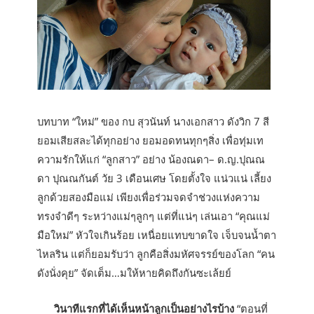
บทบาท “ใหม่” ของ กบ สุวนันท์ นางเอกสาว ดังวิก 7 สี
ยอมเสียสละได้ทุกอย่าง ยอมอดทนทุกๆสิ่ง เพื่อทุ่มเท
ความรักให้แก่ “ลูกสาว” อย่าง น้องณดา– ด.ญ.ปุณณ
ดา ปุณณกันต์ วัย 3 เดือนเศษ โดยตั้งใจ แน่วแน่ เลี้ยง
ลูกด้วยสองมือแม่ เพียงเพื่อร่วมจดจำช่วงแห่งความ
ทรงจำดีๆ ระหว่างแม่ๆลูกๆ แต่ที่แน่ๆ เล่นเอา “คุณแม่
มือใหม่” หัวใจเกินร้อย เหนื่อยแทบขาดใจ เจ็บจนน้ำตา
ไหลริน แต่ก็ยอมรับว่า ลูกคือสิ่งมหัศจรรย์ของโลก “คน
ดังนั่งคุย” จัดเต็ม…มให้หายคิดถึงกันซะเล้ยย์
วินาทีแรกที่ได้เห็นหน้าลูกเป็นอย่างไรบ้าง
“ตอนที่