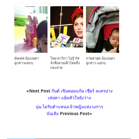
อัพเดท น้องณดา
ใหม่ ดาวิกา ไม่รู้ กัส
ภาพล่าสุด น้องณดา
ลูกสาวแม่กบ
จังหึงตามเฝ้าโดมถึง
ลูกสาว แม่กบ
กองถ่าย
«Next Post
กันต์ เขินหอมแก้ม เชียร์ ละครปาง
เสน่หา แย้มหัวใจยังว่าง
นุ่น ไม่รับตำแหน่งเจ้าหญิงแห่งวงการ
บันเทิง
Previous Post»