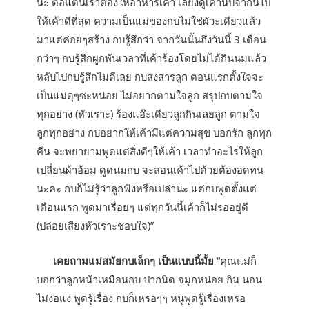
นะ ต่อแต่นี้เราต้องให้อาหารเค้า เลี้ยงดูเค้านับจากนี้ไป
ให้เค้าดีที่สุด ความเป็นแม่ของกบไม่ใช่ผัวะเดียวแล้ว
มาแต่ค่อยๆสร้าง กบรู้สึกว่า จากวันนั้นถึงวันนี้ 3 เดือน
กว่าๆ กบรู้สึกผูกพันเวลาที่เค้าร้องโดยไม่ได้กินนมแล้ว
หลับไปกบรู้สึกไม่ดีเลย กบสงสารลูก ตอนแรกตั้งใจจะ
เป็นแม่ดุๆซะหน่อย ไม่อยากตามใจลูก สรุปกบตามใจ
ทุกอย่าง (หัวเราะ) ร้องแอ๊ะเดียวลูกกินเลยลูก ตามใจ
ลูกทุกอย่าง กบอยากให้เค้ามีแต่ความสุข บอกรัก ลูกทุก
คืน จะพยายามพูดแต่สิ่งดีๆให้เค้า เวลาทำอะไรให้ลูก
เปลี่ยนผ้าอ้อม ดูดนมกบ จะสอนเค้าไปด้วยต้องอดทน
นะคะ กบก็ไม่รู้ว่าลูกฟังหรือเปล่านะ แต่กบพูดตั้งแต่
เดือนแรก พูดมาเรื่อยๆ แต่ทุกวันนี้เค้าก็ไม่รออยู่ดี
(ปล่อยเสียงหัวเราะชอบใจ)”
เคยถามแม่สมัยกบเล็กๆ เป็นแบบนี้มั้ย
“คุณแม่ก็
บอกว่าลูกหน้าเหมือนกบ ปากนิด จมูกหน่อย กิน นอน
ไม่งอแง พูดรู้เรื่อง กบก็เหรอๆๆ หนูพูดรู้เรื่องเหรอ