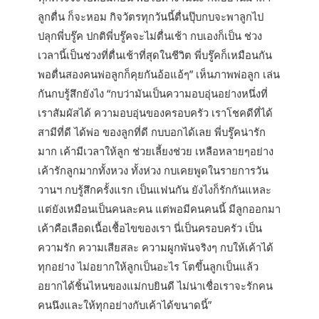
ลูกตื่น ก็จะหอม กิจวัตรทุกวันนี้ตื่นปุ๊บกบจะพาลูกไป
ปลุกพี่บรู๊ค ปกติพี่บรู๊คจะไม่ตื่นเช้า กบเองก็เป็น ช่วง
เวลานี้เป็นช่วงที่ตื่นเช้าที่สุดในชีวิต พี่บรู๊คก็เหมือนกัน
พอตื่นสองคนพ่อลูกก็คุยกันอ้อแอ้ๆ” เห็นภาพพ่อลูก เล่น
กันกบรู้สึกยังไง “กบว่ามันเป็นความอบอุ่นอย่างหนึ่งที่
เราสัมผัสได้ ความอบอุ่นของครอบครัว เราโชคดีที่ได้
สามีที่ดี ได้พ่อ ของลูกที่ดี กบบอกได้เลย พี่บรู๊คน่ารัก
มาก เค้ามีเวลาให้ลูก ช่วยเลี้ยงช่วย เหลือหลายๆอย่าง
เค้ารักลูกมากทั้งหวง ทั้งห่วง กบเคยพูดในรายการวัน
วานฯ กบรู้สึกครั้งแรก เป็นแฟนกัน ยังไงก็รักกันแหละ
แต่ยังเหมือนเป็นคนละคน แต่พอมีคนคนนี้ มีลูกออกมา
เค้าคือเลือดเนื้อเชื้อไขของเรา นี่เป็นครอบครัว เป็น
ความรัก ความเสียสละ ความผูกพันจริงๆ กบให้เค้าได้
ทุกอย่าง ไม่อยากให้ลูกเป็นอะไร โตขึ้นลูกเป็นแล้ว
อยากได้ชิ้นไหนของแม่กบยินดี ไม่น่าเชื่อเราจะรักคน
คนนึงและให้ทุกอย่างกับเค้าได้ขนาดนี้”