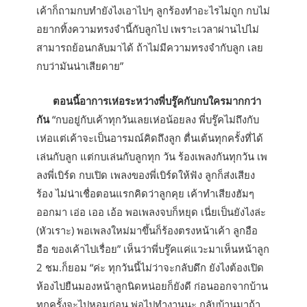
เค้าก็ถามกบทำยังไงเอาไปๆ ลูกร้องทำอะไรไม่ถูก กบไม่
อยากทิ้งความทรงจำนี้กับลูกไป เพราะเวลาผ่านไปไม่
สามารถย้อนกลับมาได้ ถ้าไม่มีความทรงจำกับลูก เลย
กบว่ามันน่าเสียดาย”
ตอนนี้อาการเห่อระหว่างพี่บรู๊คกับกบใครมากกว่า
กัน
“กบอยู่กับเค้าทุกวันเลยเห่อน้อยลง พี่บรู๊คไม่ถึงกับ
เห่อแต่เค้าจะเป็นอารมณ์คิดถึงลูก ตื่นเต้นทุกครั้งที่ได้
เล่นกับลูก แต่กบเล่นกับลูกทุก วัน ร้องเพลงกันทุกวัน เพ
ลงพี่เบิร์ด กบเปิด เพลงของพี่เบิร์ดให้ฟัง ลูกก็ส่งเสียง
ร้อง ไม่น่าเชื่อตอนแรกคิดว่าลูกคุย เค้าทำเสียงฮัมๆ
ออกมา เอ่อ เออ เอ้อ พอเพลงจบก็หยุด เนี่ยเป็นยังไงล่ะ
(หัวเราะ) พอเพลงใหม่มาขึ้นก็ร้องตรงหน้าเค้า ลูกอือ
อือ ของเค้าไปเรื่อย” เห็นว่าพี่บรู๊คแค่แวะมาเห็นหน้าลูก
2 ชม.ก็ยอม “ค่ะ ทุกวันนี้ไม่ว่าจะกลับดึก ยังไงต้องเปิด
ห้องไปยืนมองหน้าลูกนิดหน่อยก็ยังดี ก่อนออกจากบ้าน
ทุกครั้งจะไปหอมก่อน พ่อไปทำงานนะ กลับบ้านมาถ้า