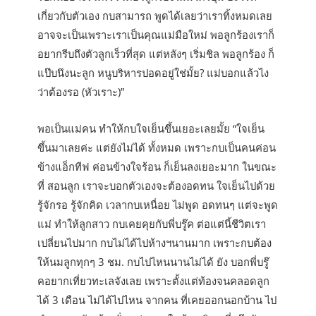
เกี่ยวกับตัวเอง กบสามารถ พูดได้เลยว่าเราทิ้งหมดเลย
อาจจะเป็นเพราะเราเป็นคุณแม่มือใหม่ พอลูกร้องเราก็
อยากรีบถึงตัวลูกเร็วที่สุด แต่หลังๆ เริ่มชิล พอลูกร้อง ก็
แป๊บนึงนะลูก หนูบริหารปอดอยู่ใช่มั้ย? แม่บอกแล้วไง
ว่าต้องรอ (หัวเราะ)”
พอเป็นแม่คน ทำให้กบใจเย็นขึ้นเยอะเลยมั้ย “ใจเย็น
ขึ้นมาเลยค่ะ แต่ยังไม่ได้ ทั้งหมด เพราะกบเป็นคนค่อน
ข้างแอ็กทีฟ ค่อนข้างใจร้อน ก็เย็นลงเยอะมาก ในขณะ
ที่ สอนลูก เราจะบอกตัวเองจะต้องอดทน ใจเย็นไปด้วย
รู้จักรอ รู้จักคิด เวลากบเหนื่อย ไม่พูด อดทนๆ แต่จะพูด
แม่ ทำให้ลูกสาว กบเคยคุยกับพี่บรู๊ค ต่อแต่นี้ชีวิตเรา
เปลี่ยนไปมาก กบไม่ได้ไปห้างฯนานมาก เพราะกบต้อง
ให้นมลูกทุกๆ 3 ชม. กบไปไหนนานไม่ได้ ยัง บอกพี่บรู๊
คอยากเที่ยวทะเลจังเลย เพราะตั้งแต่ท้องจนคลอดลูก
ได้ 3 เดือน ไม่ได้ไปไหน จากคน ที่เคยออกนอกบ้าน ไป