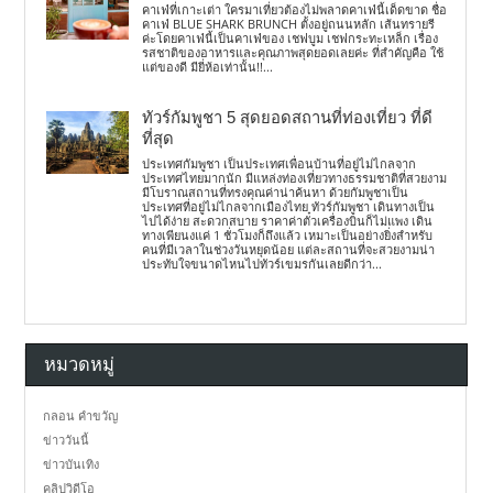
คาเฟ่ที่เกาะเต่า ใครมาเที่ยวต้องไม่พลาดคาเฟ่นี้เด็ดขาด ชื่อ
คาเฟ่ BLUE SHARK BRUNCH ตั้งอยู่ถนนหลัก เส้นทรายรี
ค่ะโดยคาเฟ่นี้เป็นคาเฟ่ของ เชฟบูม เชฟกระทะเหล็ก เรื่อง
รสชาติของอาหารและคุณภาพสุดยอดเลยค่ะ ที่สำคัญคือ ใช้
แต่ของดี มียี่ห้อเท่านั้น!!...
ทัวร์กัมพูชา 5 สุดยอดสถานที่ท่องเที่ยว ที่ดี
ที่สุด
ประเทศกัมพูชา เป็นประเทศเพื่อนบ้านที่อยู่ไม่ไกลจาก
ประเทศไทยมากนัก มีแหล่งท่องเที่ยวทางธรรมชาติที่สวยงาม
มีโบราณสถานที่ทรงคุณค่าน่าค้นหา ด้วยกัมพูชาเป็น
ประเทศที่อยู่ไม่ไกลจากเมืองไทย ทัวร์กัมพูชา เดินทางเป็น
ไปได้ง่าย สะดวกสบาย ราคาค่าตั๋วเครื่องบินก็ไม่แพง เดิน
ทางเพียนงแค่ 1 ชั่วโมงก็ถึงแล้ว เหมาะเป็นอย่างยิ่งสำหรับ
คนที่มีเวลาในช่วงวันหยุดน้อย แต่ละสถานที่จะสวยงามน่า
ประทับใจขนาดไหนไปทัวร์เขมรกันเลยดีกว่า...
หมวดหมู่
กลอน คำขวัญ
ข่าววันนี้
ข่าวบันเทิง
คลิปวิดีโอ