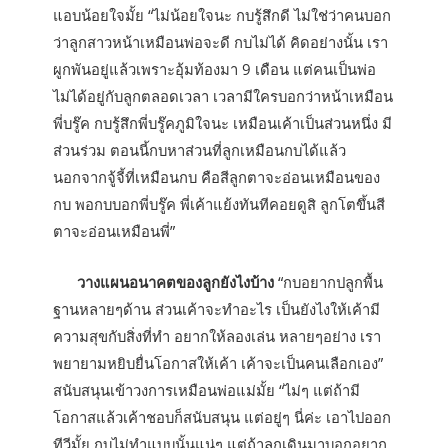
แอบน้อยใจมั้ย “ไม่น้อยใจนะ กบรู้สึกดี ไม่ใช่ว่าคนบอก
ว่าลูกสาวหน้าเหมือนพ่อจะดี กบไม่ได้ คิดอย่างนั้น เรา
ผูกพันอยู่แล้วเพราะอุ้มท้องมา 9 เดือน แต่คนเป็นพ่อ
ไม่ได้อยู่กับลูกตลอดเวลา เวลามีใครบอกว่าหน้าเหมือน
พี่บรู๊ค กบรู้สึกพี่บรู๊คภูมิใจนะ เหมือนเค้าเป็นส่วนหนึ่ง มี
ส่วนร่วม ตอนนี้กบหาส่วนที่ลูกเหมือนกบได้แล้ว
นอกจากจู้จี้ที่เหมือนกบ คือสีลูกตาจะอ่อนเหมือนของ
กบ พอกบบอกพี่บรู๊ค พี่เค้าแย้งทันทีคอยดูสิ ลูกโตขึ้นสี
ตาจะอ่อนเหมือนพี่”
วางแผนอนาคตของลูกยังไงบ้าง
“กบอยากปลูกพื้น
ฐานหลายๆด้าน ส่วนเค้าจะทำอะไร เป็นยังไงให้เค้ามี
ความสุขกับสิ่งที่ทำ อยากให้ลองเล่น หลายๆอย่าง เรา
พยายามหยิบยื่นโอกาสให้เค้า เค้าจะเป็นคนเลือกเอง”
สนับสนุนเข้าวงการเหมือนพ่อแม่มั้ย “ไม่ๆ แต่ถ้ามี
โอกาสแล้วเค้าชอบก็สนับสนุน แต่อยู่ๆ นี่ค่ะ เอาไปออก
ทีวีมั้ย กบไม่ทำแบบนั้นแน่ๆ แต่ถ้าลูกเดินมาบอกอยาก