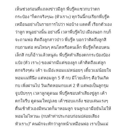
เห็นช่วงก่อนที่แถลงข่าวมีลูก พี่บรู๊คแซวกบว่าตก
กระป๋อง “ก็ตกจริงๆนะ (หัวเราะ) ทุกวันนี้กบเรียกพี่บรู๊ค
เหมือนอย่างในรายการไปว่า พ่อบ้าง แดดดี้ เรียกตัวเอง
ว่าลูก หนูอย่างนั้น อย่างนี้ เวลาพี่บรู๊คไป เมืองนอก กบก็
จะถามพ่อ คิดถึงลูกสาวป่าว พี่บรู๊ค บอกว่าคิดถึงลูกสิ
กบถามต่อ คนไหนๆ คนโตหรือคนเล็ก พี่บรู๊คก็ตอบคน
เล็กสิ กบก็อ้าวแล้วหนูล่ะ พี่บรู๊คทำเสียงตกกระป๋องป๋อง
แป๋ง (หัว เราะ) ของฝากมีแต่ของลูก เค้าคิดถึงแต่ลูก
ตกจริงๆค่ะ เค้า จะมีอ่ะหอมแม่หน่อยๆ เดี๋ยวแม่น้อยใจ
หอมแม่ทีนึง แต่หอมลูก 5 ที กบ มีโวยเล็กๆ คือวันเกิด
กบ เพิ่งผ่านไป วันเกิดหอมกบแค่ 2 ที แต่พอเป็นลูกรุม
จูบปับๆๆๆ เวลาลูกดูดนม พี่บรู๊คชอบทำเสียงขู่ลูก เค้า
ตกใจรีบ ดูดนมใหญ่เลย เค้าชอบแกล้ง ชอบเล่นแรงๆ
ตื่นเช้าตัวเองมีหนวดก็มาหอมลูก จนลูกเอามือยันไม่ให้
หอมไม่ไหวนะ (กบทำท่าประกอบก่อนปล่อยเสียง
หัวเราะ)” คนมักจะทักว่าลูกหน้าเหมือนพ่อ เราเป็นแม่