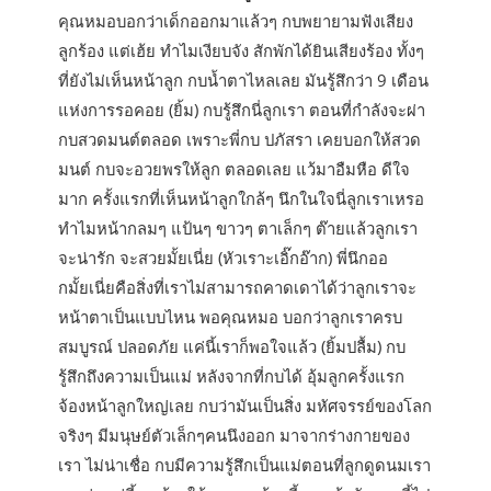
คุณหมอบอกว่าเด็กออกมาแล้วๆ กบพยายามฟังเสียง
ลูกร้อง แต่เฮ้ย ทำไมเงียบจัง สักพักได้ยินเสียงร้อง ทั้งๆ
ที่ยังไม่เห็นหน้าลูก กบน้ำตาไหลเลย มันรู้สึกว่า 9 เดือน
แห่งการรอคอย (ยิ้ม) กบรู้สึกนี่ลูกเรา ตอนที่กำลังจะผ่า
กบสวดมนต์ตลอด เพราะพี่กบ ปภัสรา เคยบอกให้สวด
มนต์ กบจะอวยพรให้ลูก ตลอดเลย แว้มาอืมหือ ดีใจ
มาก ครั้งแรกที่เห็นหน้าลูกใกล้ๆ นึกในใจนี่ลูกเราเหรอ
ทำไมหน้ากลมๆ แป้นๆ ขาวๆ ตาเล็กๆ ต๊ายแล้วลูกเรา
จะน่ารัก จะสวยมั้ยเนี่ย (หัวเราะเอิ๊กอ๊าก) พี่นึกออ
กมั้ยเนี่ยคือสิ่งที่เราไม่สามารถคาดเดาได้ว่าลูกเราจะ
หน้าตาเป็นแบบไหน พอคุณหมอ บอกว่าลูกเราครบ
สมบูรณ์ ปลอดภัย แค่นี้เราก็พอใจแล้ว (ยิ้มปลื้ม) กบ
รู้สึกถึงความเป็นแม่ หลังจากที่กบได้ อุ้มลูกครั้งแรก
จ้องหน้าลูกใหญ่เลย กบว่ามันเป็นสิ่ง มหัศจรรย์ของโลก
จริงๆ มีมนุษย์ตัวเล็กๆคนนึงออก มาจากร่างกายของ
เรา ไม่น่าเชื่อ กบมีความรู้สึกเป็นแม่ตอนที่ลูกดูดนมเรา