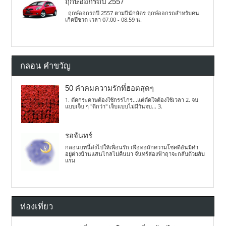
ฤกษ์ออกรถปี 2557
ฤกษ์ออกรถปี 2557 ตามปีนักษัตร ฤกษ์ออกรถสำหรับคน
เกิดปีชวด เวลา 07.00 - 08.59 น.
กลอน คำขวัญ
50 คำคมความรักที่ฮอตสุดๆ
1. ตัดกระดาษต้องใช้กรรไกร...แต่ตัดใจต้องใช้เวลา 2. จบ
แบบเจ็บ ๆ "ดีกว่า" เจ็บแบบไม่มีวันจบ... 3.
รอจันทร์
กลอนบทนี้ส่งไปให้เพื่อนรัก เพื่อทอถักความโชคดีอันมีค่า
อยู่ต่างบ้านแสนไกลไม่คืนมา จันทร์ส่องฟ้าฤาจะกลับด้วยลับ
แรม
ท่องเที่ยว