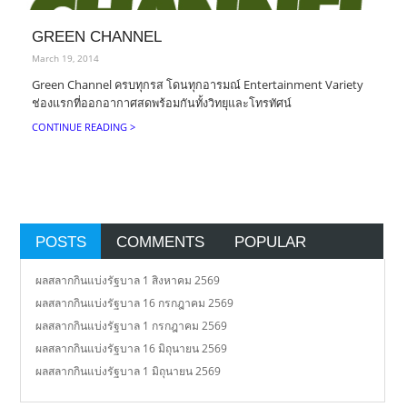
GREEN CHANNEL
March 19, 2014
Green Channel ครบทุกรส โดนทุกอารมณ์ Entertainment Variety
ช่องแรกที่ออกอากาศสดพร้อมกันทั้งวิทยุและโทรทัศน์
CONTINUE READING >
POSTS
COMMENTS
POPULAR
ผลสลากกินแบ่งรัฐบาล 1 สิงหาคม 2569
ผลสลากกินแบ่งรัฐบาล 16 กรกฎาคม 2569
ผลสลากกินแบ่งรัฐบาล 1 กรกฎาคม 2569
ผลสลากกินแบ่งรัฐบาล 16 มิถุนายน 2569
ผลสลากกินแบ่งรัฐบาล 1 มิถุนายน 2569