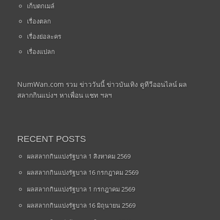
เก็บตกเมล์
เรื่องตลก
เรื่องย่อละคร
เรื่องแปลก
NumWan.com รวม ข่าววันนี้ ข่าวบันเทิง ดูทีวีออนไลน์ ผล
สลากกินแบ่งฯ หาเพื่อน แชท ฯลฯ
RECENT POSTS
ผลสลากกินแบ่งรัฐบาล 1 สิงหาคม 2569
ผลสลากกินแบ่งรัฐบาล 16 กรกฎาคม 2569
ผลสลากกินแบ่งรัฐบาล 1 กรกฎาคม 2569
ผลสลากกินแบ่งรัฐบาล 16 มิถุนายน 2569