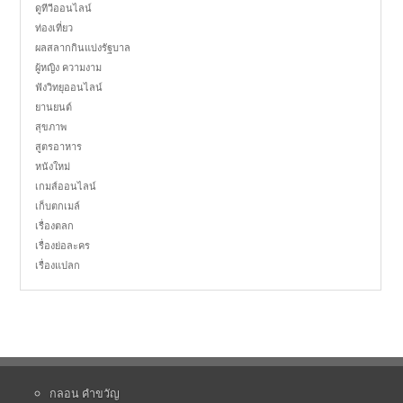
ดูทีวีออนไลน์
ท่องเที่ยว
ผลสลากกินแบ่งรัฐบาล
ผู้หญิง ความงาม
ฟังวิทยุออนไลน์
ยานยนต์
สุขภาพ
สูตรอาหาร
หนังใหม่
เกมส์ออนไลน์
เก็บตกเมล์
เรื่องตลก
เรื่องย่อละคร
เรื่องแปลก
กลอน คำขวัญ