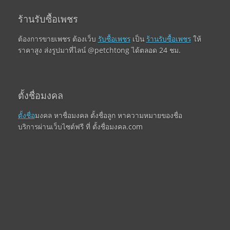
ร้านรับซื้อเพชร
ต้องการขายเพชร ต้องเว็บ
รับซื้อเพชร
เป็น
ร้านรับซื้อเพชร
ให้
ราคาสูง ส่งรูปมาที่ไลน์ @petchtong ได้ตลอด 24 ชม.
ตั้งชื่อมงคล
ตั้งชื่อ
มงคล หาชื่อมงคล ตั้งชื่อลูก หาความหมายของชื่อ
บริการผ่านเว็บไซต์ฟรี ที่ ตั้งชื่อมงคล.com