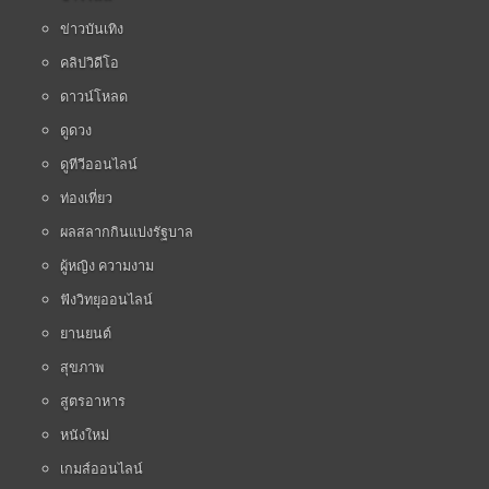
ข่าวบันเทิง
คลิปวิดีโอ
ดาวน์โหลด
ดูดวง
ดูทีวีออนไลน์
ท่องเที่ยว
ผลสลากกินแบ่งรัฐบาล
ผู้หญิง ความงาม
ฟังวิทยุออนไลน์
ยานยนต์
สุขภาพ
สูตรอาหาร
หนังใหม่
เกมส์ออนไลน์