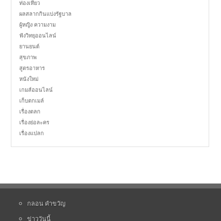
ท่องเที่ยว
ผลสลากกินแบ่งรัฐบาล
ผู้หญิง ความงาม
ฟังวิทยุออนไลน์
ยานยนต์
สุขภาพ
สูตรอาหาร
หนังใหม่
เกมส์ออนไลน์
เก็บตกเมล์
เรื่องตลก
เรื่องย่อละคร
เรื่องแปลก
กลอน คำขวัญ
ข่าววันนี้