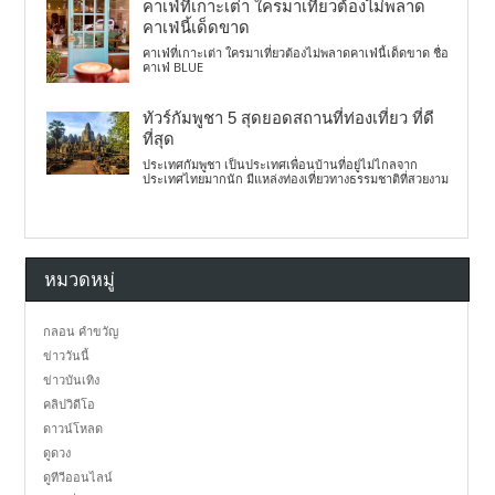
คาเฟ่ที่เกาะเต่า ใครมาเที่ยวต้องไม่พลาด
คาเฟ่นี้เด็ดขาด
คาเฟ่ที่เกาะเต่า ใครมาเที่ยวต้องไม่พลาดคาเฟ่นี้เด็ดขาด ชื่อ
คาเฟ่ BLUE
ทัวร์กัมพูชา 5 สุดยอดสถานที่ท่องเที่ยว ที่ดี
ที่สุด
ประเทศกัมพูชา เป็นประเทศเพื่อนบ้านที่อยู่ไม่ไกลจาก
ประเทศไทยมากนัก มีแหล่งท่องเที่ยวทางธรรมชาติที่สวยงาม
หมวดหมู่
กลอน คำขวัญ
ข่าววันนี้
ข่าวบันเทิง
คลิปวิดีโอ
ดาวน์โหลด
ดูดวง
ดูทีวีออนไลน์