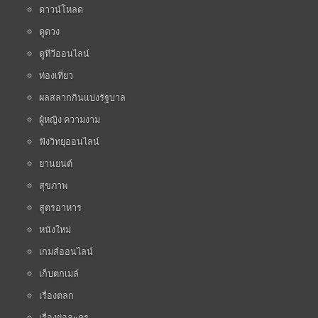
ดาวน์โหลด
ดูดวง
ดูทีวีออนไลน์
ท่องเที่ยว
ผลสลากกินแบ่งรัฐบาล
ผู้หญิง ความงาม
ฟังวิทยุออนไลน์
ยานยนต์
สุขภาพ
สูตรอาหาร
หนังใหม่
เกมส์ออนไลน์
เก็บตกเมล์
เรื่องตลก
เรื่องย่อละคร