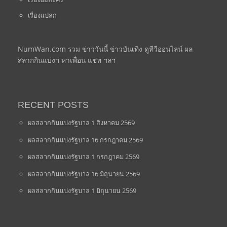
เรื่องแปลก
NumWan.com รวม ข่าววันนี้ ข่าวบันเทิง ดูทีวีออนไลน์ ผล
สลากกินแบ่งฯ หาเพื่อน แชท ฯลฯ
RECENT POSTS
ผลสลากกินแบ่งรัฐบาล 1 สิงหาคม 2569
ผลสลากกินแบ่งรัฐบาล 16 กรกฎาคม 2569
ผลสลากกินแบ่งรัฐบาล 1 กรกฎาคม 2569
ผลสลากกินแบ่งรัฐบาล 16 มิถุนายน 2569
ผลสลากกินแบ่งรัฐบาล 1 มิถุนายน 2569