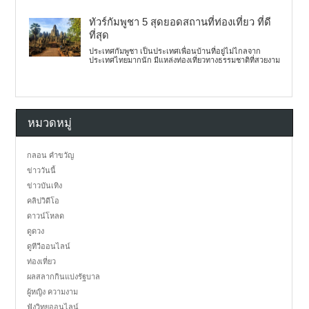
ทัวร์กัมพูชา 5 สุดยอดสถานที่ท่องเที่ยว ที่ดี
ที่สุด
ประเทศกัมพูชา เป็นประเทศเพื่อนบ้านที่อยู่ไม่ไกลจาก
ประเทศไทยมากนัก มีแหล่งท่องเที่ยวทางธรรมชาติที่สวยงาม
หมวดหมู่
กลอน คำขวัญ
ข่าววันนี้
ข่าวบันเทิง
คลิปวิดีโอ
ดาวน์โหลด
ดูดวง
ดูทีวีออนไลน์
ท่องเที่ยว
ผลสลากกินแบ่งรัฐบาล
ผู้หญิง ความงาม
ฟังวิทยุออนไลน์