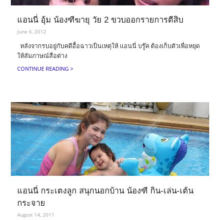
แอนนี่ อุ้ม น้องฑีฆายุ วัย 2 ขวบออกรายการตีสิบ
June 6, 2012
หลังจากรบอยู่กับคดีอื้อฉาวเป็นเหตุให้ แอนนี่ บรู๊ค ต้องเก็บตัวเพื่อหยุด
ให้สัมภาษณ์สื่อต่าง
CONTINUE READING >
แอนนี่ กระเตงลูก สนุกนอกบ้าน น้องฑี กิน-เล่น-เต้น
กระจาย
August 14, 2011