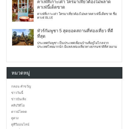
คาเฟ่ที่เกาะเต่า ใครมาเที่ยวต้องไม่พลาด
คาเฟ่นี้เด็ดขาด
คาเฟ่ที่เกาะเต่า ใครมาเที่ยวต้องไม่พลาดคาเฟ่นี้เด็ดขาด ชื่อ
คาเฟ่ BLUE
ทัวร์กัมพูชา 5 สุดยอดสถานที่ท่องเที่ยว ที่ดี
ที่สุด
ประเทศกัมพูชา เป็นประเทศเพื่อนบ้านที่อยู่ไม่ไกลจาก
ประเทศไทยมากนัก มีแหล่งท่องเที่ยวทางธรรมชาติที่สวยงาม
หมวดหมู่
กลอน คำขวัญ
ข่าววันนี้
ข่าวบันเทิง
คลิปวิดีโอ
ดาวน์โหลด
ดูดวง
ดูทีวีออนไลน์