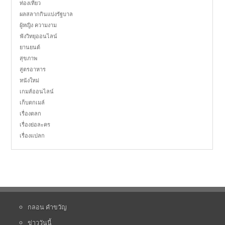
ท่องเที่ยว
ผลสลากกินแบ่งรัฐบาล
ผู้หญิง ความงาม
ฟังวิทยุออนไลน์
ยานยนต์
สุขภาพ
สูตรอาหาร
หนังใหม่
เกมส์ออนไลน์
เก็บตกเมล์
เรื่องตลก
เรื่องย่อละคร
เรื่องแปลก
กลอน คำขวัญ
ข่าววันนี้