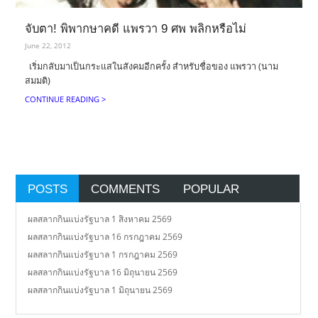
จับตา! พิพากษาคดี แพรวา 9 ศพ พลิกหรือไม่
June 22, 2012
เริ่มกลับมาเป็นกระแสในสังคมอีกครั้ง สำหรับชื่อของ แพรวา (นาม
สมมติ)
CONTINUE READING >
POSTS
COMMENTS
POPULAR
ผลสลากกินแบ่งรัฐบาล 1 สิงหาคม 2569
ผลสลากกินแบ่งรัฐบาล 16 กรกฎาคม 2569
ผลสลากกินแบ่งรัฐบาล 1 กรกฎาคม 2569
ผลสลากกินแบ่งรัฐบาล 16 มิถุนายน 2569
ผลสลากกินแบ่งรัฐบาล 1 มิถุนายน 2569