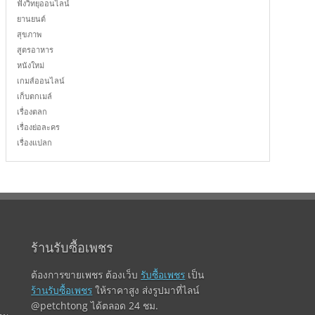
ฟังวิทยุออนไลน์
ยานยนต์
สุขภาพ
สูตรอาหาร
หนังใหม่
เกมส์ออนไลน์
เก็บตกเมล์
เรื่องตลก
เรื่องย่อละคร
เรื่องแปลก
ร้านรับซื้อเพชร
ต้องการขายเพชร ต้องเว็บ
รับซื้อเพชร
เป็น
ร้านรับซื้อเพชร
ให้ราคาสูง ส่งรูปมาที่ไลน์
@petchtong ได้ตลอด 24 ชม.