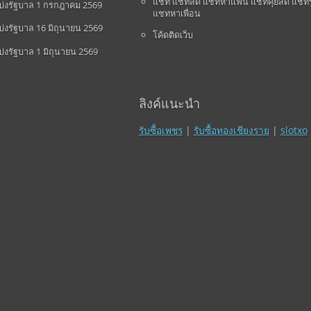
แชท แชทสด แชทหาแฟน แชทคุยสด แชทร
่งรัฐบาล 1 กรกฎาคม 2569
แชทหาเพื่อน
่งรัฐบาล 16 มิถุนายน 2569
โค้ดติดเว็บ
่งรัฐบาล 1 มิถุนายน 2569
ลิงค์แนะนำ
รับซื้อเพชร
|
รับซื้อทองเชียงราย
|
slotxo