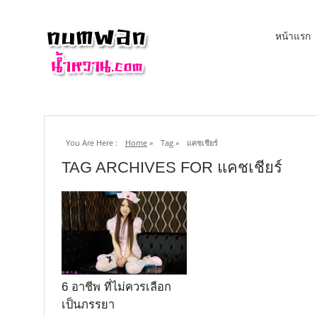
หน้าแรก
You Are Here :
Home
»
Tag »
แคชเชียร์
TAG ARCHIVES FOR แคชเชียร์
6 อาชีพ ที่ไม่ควรเลือก
เป็นภรรยา