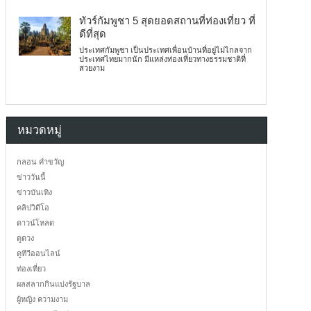
ทัวร์กัมพูชา 5 สุดยอดสถานที่ท่องเที่ยว ที่
ดีที่สุด
ประเทศกัมพูชา เป็นประเทศเพื่อนบ้านที่อยู่ไม่ไกลจาก
ประเทศไทยมากนัก มีแหล่งท่องเที่ยวทางธรรมชาติที่
สวยงาม
หมวดหมู่
กลอน คำขวัญ
ข่าววันนี้
ข่าวบันเทิง
คลิปวิดีโอ
ดาวน์โหลด
ดูดวง
ดูทีวีออนไลน์
ท่องเที่ยว
ผลสลากกินแบ่งรัฐบาล
ผู้หญิง ความงาม