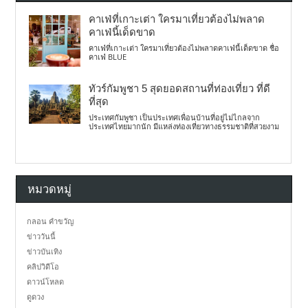
คาเฟ่ที่เกาะเต่า ใครมาเที่ยวต้องไม่พลาด
คาเฟ่นี้เด็ดขาด
คาเฟ่ที่เกาะเต่า ใครมาเที่ยวต้องไม่พลาดคาเฟ่นี้เด็ดขาด ชื่อ
คาเฟ่ BLUE
ทัวร์กัมพูชา 5 สุดยอดสถานที่ท่องเที่ยว ที่ดี
ที่สุด
ประเทศกัมพูชา เป็นประเทศเพื่อนบ้านที่อยู่ไม่ไกลจาก
ประเทศไทยมากนัก มีแหล่งท่องเที่ยวทางธรรมชาติที่สวยงาม
หมวดหมู่
กลอน คำขวัญ
ข่าววันนี้
ข่าวบันเทิง
คลิปวิดีโอ
ดาวน์โหลด
ดูดวง