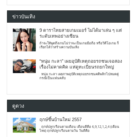
ข่าวบันเทิง
9 ดาราไทยสายเกมเมอร์ ไม่ได้มาเล่น ๆ แต่
ระดับเทพอย่างเซียน
ถ้าจะให้พูดถึงเกมไม่ว่าจะเป็นเกมมือถือ หรือวิดีโอเกม ก็
เรียกได้ว่าสร้างความบันเทิง
“หนุ่ม กะลา” เผยอุบัติเหตุถอยรถชนเจอสอง
เรื่องไม่คาดคิด แห่ดูทะเบียนรถยกใหญ่
หนุ่ม กะลา เผยภาพอุบัติเหตุถอยรถชนคดีพลิกไปหมดคู่
กรณีเป็นแฟนคลับ
ดูดวง
ฤกษ์ขึ้นบ้านใหม่ 2557
ฤกษ์ปลูกเรือนตามเดือน เดือนดีคือ 6,9,12,1,2,4 (เดือน
ไทย) ฤกษ์ปลูกเรือนตามวัน วันดีคือ