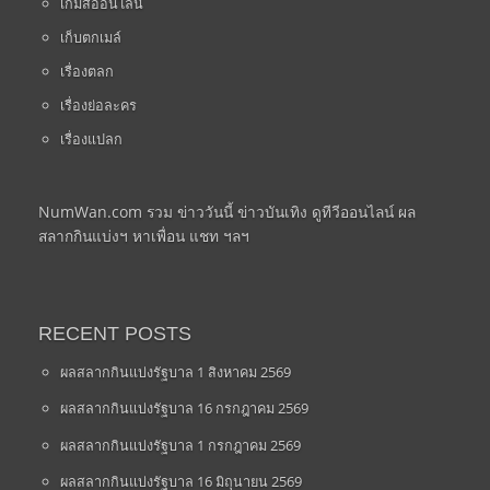
เกมส์ออนไลน์
เก็บตกเมล์
เรื่องตลก
เรื่องย่อละคร
เรื่องแปลก
NumWan.com รวม ข่าววันนี้ ข่าวบันเทิง ดูทีวีออนไลน์ ผล
สลากกินแบ่งฯ หาเพื่อน แชท ฯลฯ
RECENT POSTS
ผลสลากกินแบ่งรัฐบาล 1 สิงหาคม 2569
ผลสลากกินแบ่งรัฐบาล 16 กรกฎาคม 2569
ผลสลากกินแบ่งรัฐบาล 1 กรกฎาคม 2569
ผลสลากกินแบ่งรัฐบาล 16 มิถุนายน 2569