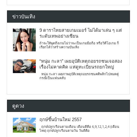
ข่าวบันเทิง
9 ดาราไทยสายเกมเมอร์ ไม่ได้มาเล่น ๆ แต่
ระดับเทพอย่างเซียน
ถ้าจะให้พูดถึงเกมไม่ว่าจะเป็นเกมมือถือ หรือวิดีโอเกม ก็
เรียกได้ว่าสร้างความบันเทิง
“หนุ่ม กะลา” เผยอุบัติเหตุถอยรถชนเจอสอง
เรื่องไม่คาดคิด แห่ดูทะเบียนรถยกใหญ่
หนุ่ม กะลา เผยภาพอุบัติเหตุถอยรถชนคดีพลิกไปหมดคู่
กรณีเป็นแฟนคลับ
ดูดวง
ฤกษ์ขึ้นบ้านใหม่ 2557
ฤกษ์ปลูกเรือนตามเดือน เดือนดีคือ 6,9,12,1,2,4 (เดือน
ไทย) ฤกษ์ปลูกเรือนตามวัน วันดีคือ