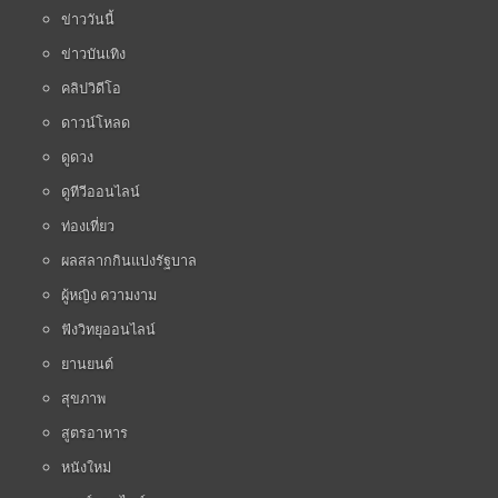
ข่าววันนี้
ข่าวบันเทิง
คลิปวิดีโอ
ดาวน์โหลด
ดูดวง
ดูทีวีออนไลน์
ท่องเที่ยว
ผลสลากกินแบ่งรัฐบาล
ผู้หญิง ความงาม
ฟังวิทยุออนไลน์
ยานยนต์
สุขภาพ
สูตรอาหาร
หนังใหม่