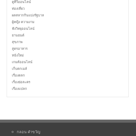
ดูทีวีออนไลน์
ท่องเที่ยว
ผลสลากกินแบ่งรัฐบาล
ผู้หญิง ความงาม
ฟังวิทยุออนไลน์
ยานยนต์
สุขภาพ
สูตรอาหาร
หนังใหม่
เกมส์ออนไลน์
เก็บตกเมล์
เรื่องตลก
เรื่องย่อละคร
เรื่องแปลก
กลอน คำขวัญ