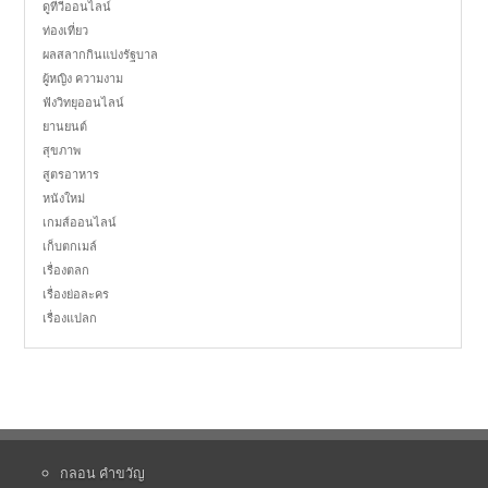
ดูทีวีออนไลน์
ท่องเที่ยว
ผลสลากกินแบ่งรัฐบาล
ผู้หญิง ความงาม
ฟังวิทยุออนไลน์
ยานยนต์
สุขภาพ
สูตรอาหาร
หนังใหม่
เกมส์ออนไลน์
เก็บตกเมล์
เรื่องตลก
เรื่องย่อละคร
เรื่องแปลก
กลอน คำขวัญ