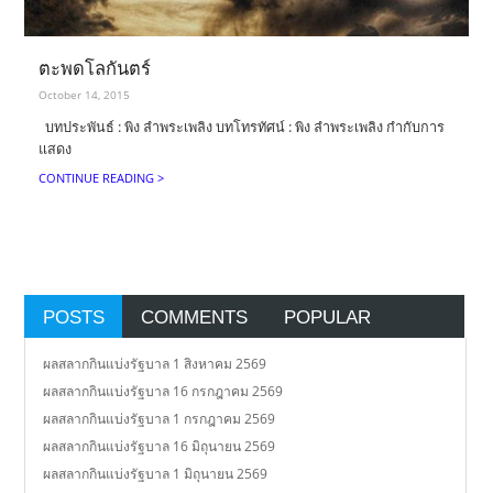
ตะพดโลกันตร์
October 14, 2015
บทประพันธ์ : พิง ลำพระเพลิง บทโทรทัศน์ : พิง ลำพระเพลิง กำกับการ
แสดง
CONTINUE READING >
POSTS
COMMENTS
POPULAR
ผลสลากกินแบ่งรัฐบาล 1 สิงหาคม 2569
ผลสลากกินแบ่งรัฐบาล 16 กรกฎาคม 2569
ผลสลากกินแบ่งรัฐบาล 1 กรกฎาคม 2569
ผลสลากกินแบ่งรัฐบาล 16 มิถุนายน 2569
ผลสลากกินแบ่งรัฐบาล 1 มิถุนายน 2569