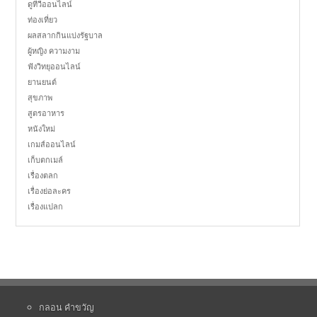
ดูทีวีออนไลน์
ท่องเที่ยว
ผลสลากกินแบ่งรัฐบาล
ผู้หญิง ความงาม
ฟังวิทยุออนไลน์
ยานยนต์
สุขภาพ
สูตรอาหาร
หนังใหม่
เกมส์ออนไลน์
เก็บตกเมล์
เรื่องตลก
เรื่องย่อละคร
เรื่องแปลก
กลอน คำขวัญ