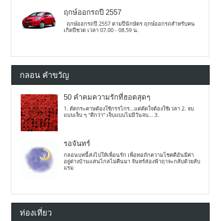
ฤกษ์ออกรถปี 2557
ฤกษ์ออกรถปี 2557 ตามปีนักษัตร ฤกษ์ออกรถสำหรับคน
เกิดปีชวด เวลา 07.00 - 08.59 น.
กลอน คำขวัญ
50 คำคมความรักที่ฮอตสุดๆ
1. ตัดกระดาษต้องใช้กรรไกร...แต่ตัดใจต้องใช้เวลา 2. จบ
แบบเจ็บ ๆ "ดีกว่า" เจ็บแบบไม่มีวันจบ... 3.
รอจันทร์
กลอนบทนี้ส่งไปให้เพื่อนรัก เพื่อทอถักความโชคดีอันมีค่า
อยู่ต่างบ้านแสนไกลไม่คืนมา จันทร์ส่องฟ้าฤาจะกลับด้วยลับ
แรม
ท่องเที่ยว