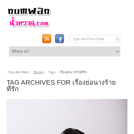
You Are Here :
Home
»
Tag »
เรื่องย่อนางร้ายที่รัก
TAG ARCHIVES FOR เรื่องย่อนางร้าย
ที่รัก