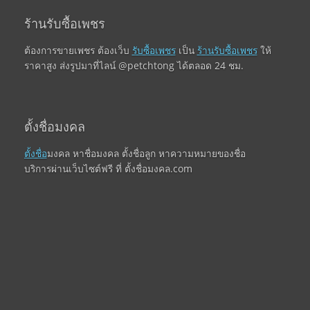
ร้านรับซื้อเพชร
ต้องการขายเพชร ต้องเว็บ
รับซื้อเพชร
เป็น
ร้านรับซื้อเพชร
ให้
ราคาสูง ส่งรูปมาที่ไลน์ @petchtong ได้ตลอด 24 ชม.
ตั้งชื่อมงคล
ตั้งชื่อ
มงคล หาชื่อมงคล ตั้งชื่อลูก หาความหมายของชื่อ
บริการผ่านเว็บไซต์ฟรี ที่ ตั้งชื่อมงคล.com