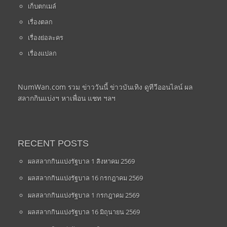
เก็บตกเมล์
เรื่องตลก
เรื่องย่อละคร
เรื่องแปลก
NumWan.com รวม ข่าววันนี้ ข่าวบันเทิง ดูทีวีออนไลน์ ผล
สลากกินแบ่งฯ หาเพื่อน แชท ฯลฯ
RECENT POSTS
ผลสลากกินแบ่งรัฐบาล 1 สิงหาคม 2569
ผลสลากกินแบ่งรัฐบาล 16 กรกฎาคม 2569
ผลสลากกินแบ่งรัฐบาล 1 กรกฎาคม 2569
ผลสลากกินแบ่งรัฐบาล 16 มิถุนายน 2569