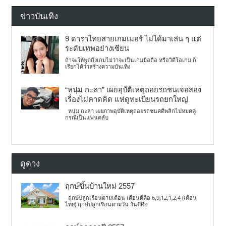
ข่าวบันเทิง
9 ดาราไทยสายเกมเมอร์ ไม่ได้มาเล่น ๆ แต่
ระดับเทพอย่างเซียน
ถ้าจะให้พูดถึงเกมไม่ว่าจะเป็นเกมมือถือ หรือวิดีโอเกม ก็
เรียกได้ว่าสร้างความบันเทิง
“หนุ่ม กะลา” เผยอุบัติเหตุถอยรถชนเจอสอง
เรื่องไม่คาดคิด แห่ดูทะเบียนรถยกใหญ่
หนุ่ม กะลา เผยภาพอุบัติเหตุถอยรถชนคดีพลิกไปหมดคู่
กรณีเป็นแฟนคลับ
ดูดวง
ฤกษ์ขึ้นบ้านใหม่ 2557
ฤกษ์ปลูกเรือนตามเดือน เดือนดีคือ 6,9,12,1,2,4 (เดือน
ไทย) ฤกษ์ปลูกเรือนตามวัน วันดีคือ