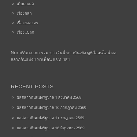
เก็บตกเมล์
เรื่องตลก
เรื่องย่อละคร
เรื่องแปลก
NumWan.com รวม ข่าววันนี้ ข่าวบันเทิง ดูทีวีออนไลน์ ผล
สลากกินแบ่งฯ หาเพื่อน แชท ฯลฯ
RECENT POSTS
ผลสลากกินแบ่งรัฐบาล 1 สิงหาคม 2569
ผลสลากกินแบ่งรัฐบาล 16 กรกฎาคม 2569
ผลสลากกินแบ่งรัฐบาล 1 กรกฎาคม 2569
ผลสลากกินแบ่งรัฐบาล 16 มิถุนายน 2569