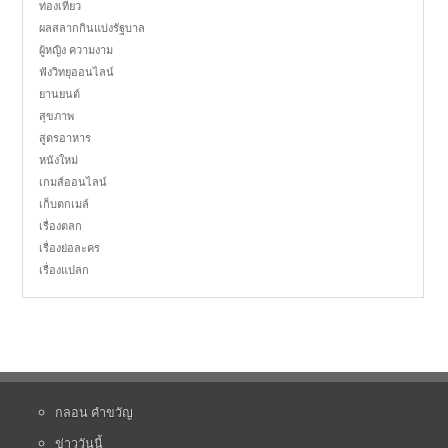
ท่องเที่ยว
ผลสลากกินแบ่งรัฐบาล
ผู้หญิง ความงาม
ฟังวิทยุออนไลน์
ยานยนต์
สุขภาพ
สูตรอาหาร
หนังใหม่
เกมส์ออนไลน์
เก็บตกเมล์
เรื่องตลก
เรื่องย่อละคร
เรื่องแปลก
กลอน คำขวัญ
ข่าววันนี้