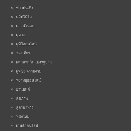
ข่าวบันเทิง
คลิปวิดีโอ
ดาวน์โหลด
ดูดวง
ดูทีวีออนไลน์
ท่องเที่ยว
ผลสลากกินแบ่งรัฐบาล
ผู้หญิง ความงาม
ฟังวิทยุออนไลน์
ยานยนต์
สุขภาพ
สูตรอาหาร
หนังใหม่
เกมส์ออนไลน์