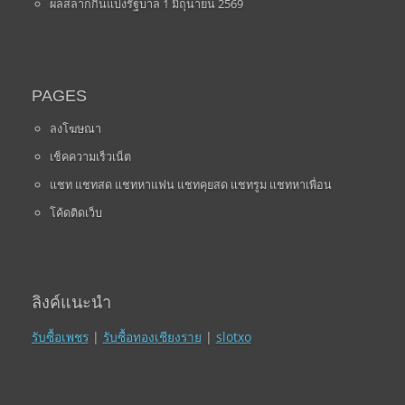
ผลสลากกินแบ่งรัฐบาล 1 มิถุนายน 2569
PAGES
ลงโฆษณา
เช็คความเร็วเน็ต
แชท แชทสด แชทหาแฟน แชทคุยสด แชทรูม แชทหาเพื่อน
โค้ดติดเว็บ
ลิงค์แนะนำ
รับซื้อเพชร
|
รับซื้อทองเชียงราย
|
slotxo