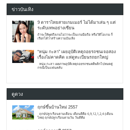
ข่าวบันเทิง
9 ดาราไทยสายเกมเมอร์ ไม่ได้มาเล่น ๆ แต่
ระดับเทพอย่างเซียน
ถ้าจะให้พูดถึงเกมไม่ว่าจะเป็นเกมมือถือ หรือวิดีโอเกม ก็
เรียกได้ว่าสร้างความบันเทิง
“หนุ่ม กะลา” เผยอุบัติเหตุถอยรถชนเจอสอง
เรื่องไม่คาดคิด แห่ดูทะเบียนรถยกใหญ่
หนุ่ม กะลา เผยภาพอุบัติเหตุถอยรถชนคดีพลิกไปหมดคู่
กรณีเป็นแฟนคลับ
ดูดวง
ฤกษ์ขึ้นบ้านใหม่ 2557
ฤกษ์ปลูกเรือนตามเดือน เดือนดีคือ 6,9,12,1,2,4 (เดือน
ไทย) ฤกษ์ปลูกเรือนตามวัน วันดีคือ