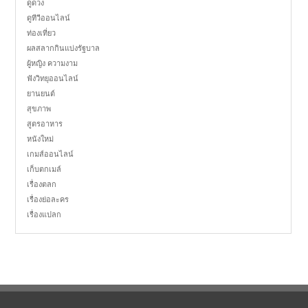
ดูดวง
ดูทีวีออนไลน์
ท่องเที่ยว
ผลสลากกินแบ่งรัฐบาล
ผู้หญิง ความงาม
ฟังวิทยุออนไลน์
ยานยนต์
สุขภาพ
สูตรอาหาร
หนังใหม่
เกมส์ออนไลน์
เก็บตกเมล์
เรื่องตลก
เรื่องย่อละคร
เรื่องแปลก