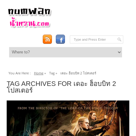
You Are Here :
Home
»
Tag »
เดอะ ฮ็อบบิท 2 โปสเตอร์
TAG ARCHIVES FOR เดอะ ฮ็อบบิท 2
โปสเตอร์