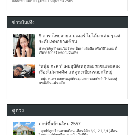
ผลสลากกินแบ่งรัฐบาล 1 มิถุนายน 2569
ข่าวบันเทิง
9 ดาราไทยสายเกมเมอร์ ไม่ได้มาเล่น ๆ แต่
ระดับเทพอย่างเซียน
ถ้าจะให้พูดถึงเกมไม่ว่าจะเป็นเกมมือถือ หรือวิดีโอเกม ก็
เรียกได้ว่าสร้างความบันเทิง
“หนุ่ม กะลา” เผยอุบัติเหตุถอยรถชนเจอสอง
เรื่องไม่คาดคิด แห่ดูทะเบียนรถยกใหญ่
หนุ่ม กะลา เผยภาพอุบัติเหตุถอยรถชนคดีพลิกไปหมดคู่
กรณีเป็นแฟนคลับ
ดูดวง
ฤกษ์ขึ้นบ้านใหม่ 2557
ฤกษ์ปลูกเรือนตามเดือน เดือนดีคือ 6,9,12,1,2,4 (เดือน
ไทย) ฤกษ์ปลูกเรือนตามวัน วันดีคือ