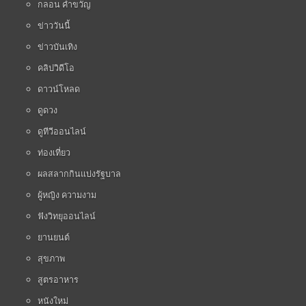
กลอน คำขวัญ
ข่าววันนี้
ข่าวบันเทิง
คลิปวิดีโอ
ดาวน์โหลด
ดูดวง
ดูทีวีออนไลน์
ท่องเที่ยว
ผลสลากกินแบ่งรัฐบาล
ผู้หญิง ความงาม
ฟังวิทยุออนไลน์
ยานยนต์
สุขภาพ
สูตรอาหาร
หนังใหม่