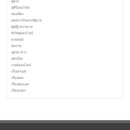
ดูดวง
ดูทีวีออนไลน์
ท่องเที่ยว
ผลสลากกินแบ่งรัฐบาล
ผู้หญิง ความงาม
ฟังวิทยุออนไลน์
ยานยนต์
สุขภาพ
สูตรอาหาร
หนังใหม่
เกมส์ออนไลน์
เก็บตกเมล์
เรื่องตลก
เรื่องย่อละคร
เรื่องแปลก