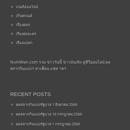
เกมส์ออนไลน์
เก็บตกเมล์
เรื่องตลก
เรื่องย่อละคร
เรื่องแปลก
NumWan.com รวม ข่าววันนี้ ข่าวบันเทิง ดูทีวีออนไลน์ ผล
สลากกินแบ่งฯ หาเพื่อน แชท ฯลฯ
RECENT POSTS
ผลสลากกินแบ่งรัฐบาล 1 สิงหาคม 2569
ผลสลากกินแบ่งรัฐบาล 16 กรกฎาคม 2569
ผลสลากกินแบ่งรัฐบาล 1 กรกฎาคม 2569