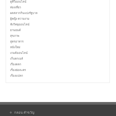
ดูทีวีออนไลน์
ท่องเที่ยว
ผลสลากกินแบ่งรัฐบาล
ผู้หญิง ความงาม
ฟังวิทยุออนไลน์
ยานยนต์
สุขภาพ
สูตรอาหาร
หนังใหม่
เกมส์ออนไลน์
เก็บตกเมล์
เรื่องตลก
เรื่องย่อละคร
เรื่องแปลก
กลอน คำขวัญ