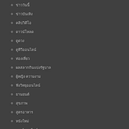
ข่าววันนี้
ข่าวบันเทิง
คลิปวิดีโอ
ดาวน์โหลด
ดูดวง
ดูทีวีออนไลน์
ท่องเที่ยว
ผลสลากกินแบ่งรัฐบาล
ผู้หญิง ความงาม
ฟังวิทยุออนไลน์
ยานยนต์
สุขภาพ
สูตรอาหาร
หนังใหม่