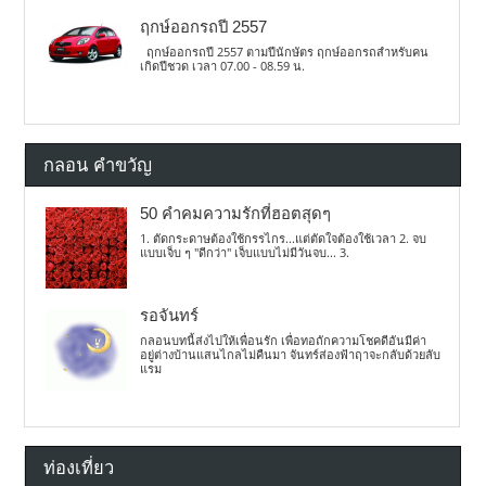
ฤกษ์ออกรถปี 2557
ฤกษ์ออกรถปี 2557 ตามปีนักษัตร ฤกษ์ออกรถสำหรับคน
เกิดปีชวด เวลา 07.00 - 08.59 น.
กลอน คำขวัญ
50 คำคมความรักที่ฮอตสุดๆ
1. ตัดกระดาษต้องใช้กรรไกร...แต่ตัดใจต้องใช้เวลา 2. จบ
แบบเจ็บ ๆ "ดีกว่า" เจ็บแบบไม่มีวันจบ... 3.
รอจันทร์
กลอนบทนี้ส่งไปให้เพื่อนรัก เพื่อทอถักความโชคดีอันมีค่า
อยู่ต่างบ้านแสนไกลไม่คืนมา จันทร์ส่องฟ้าฤาจะกลับด้วยลับ
แรม
ท่องเที่ยว