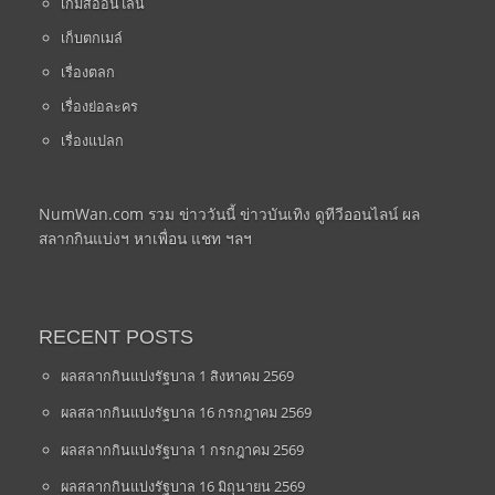
เกมส์ออนไลน์
เก็บตกเมล์
เรื่องตลก
เรื่องย่อละคร
เรื่องแปลก
NumWan.com รวม ข่าววันนี้ ข่าวบันเทิง ดูทีวีออนไลน์ ผล
สลากกินแบ่งฯ หาเพื่อน แชท ฯลฯ
RECENT POSTS
ผลสลากกินแบ่งรัฐบาล 1 สิงหาคม 2569
ผลสลากกินแบ่งรัฐบาล 16 กรกฎาคม 2569
ผลสลากกินแบ่งรัฐบาล 1 กรกฎาคม 2569
ผลสลากกินแบ่งรัฐบาล 16 มิถุนายน 2569