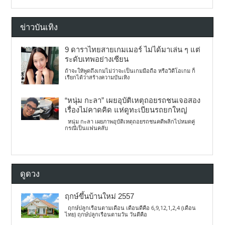
ข่าวบันเทิง
9 ดาราไทยสายเกมเมอร์ ไม่ได้มาเล่น ๆ แต่
ระดับเทพอย่างเซียน
ถ้าจะให้พูดถึงเกมไม่ว่าจะเป็นเกมมือถือ หรือวิดีโอเกม ก็
เรียกได้ว่าสร้างความบันเทิง
“หนุ่ม กะลา” เผยอุบัติเหตุถอยรถชนเจอสอง
เรื่องไม่คาดคิด แห่ดูทะเบียนรถยกใหญ่
หนุ่ม กะลา เผยภาพอุบัติเหตุถอยรถชนคดีพลิกไปหมดคู่
กรณีเป็นแฟนคลับ
ดูดวง
ฤกษ์ขึ้นบ้านใหม่ 2557
ฤกษ์ปลูกเรือนตามเดือน เดือนดีคือ 6,9,12,1,2,4 (เดือน
ไทย) ฤกษ์ปลูกเรือนตามวัน วันดีคือ