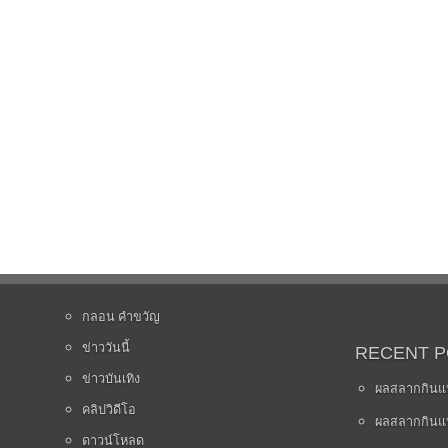
กลอน คำขวัญ
ข่าววันนี้
RECENT 
ข่าวบันเทิง
ผลสลากกินแบ
คลิปวิดีโอ
ผลสลากกินแบ
ดาวน์โหลด