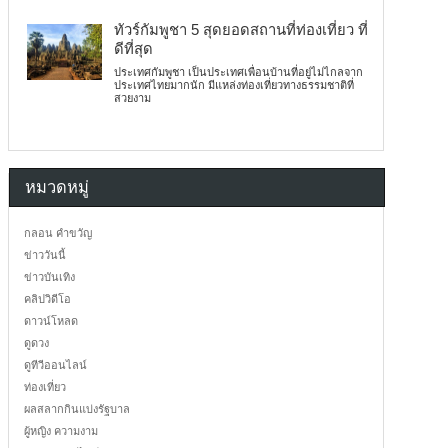
ทัวร์กัมพูชา 5 สุดยอดสถานที่ท่องเที่ยว ที่
ดีที่สุด
ประเทศกัมพูชา เป็นประเทศเพื่อนบ้านที่อยู่ไม่ไกลจาก
ประเทศไทยมากนัก มีแหล่งท่องเที่ยวทางธรรมชาติที่
สวยงาม
หมวดหมู่
กลอน คำขวัญ
ข่าววันนี้
ข่าวบันเทิง
คลิปวิดีโอ
ดาวน์โหลด
ดูดวง
ดูทีวีออนไลน์
ท่องเที่ยว
ผลสลากกินแบ่งรัฐบาล
ผู้หญิง ความงาม