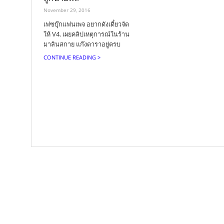
November 29, 2016
เฟซบุ๊กแฟนเพจ อยากดังเดี๋ยวจัด
ให้ V4. เผยคลิปเหตุการณ์ในร้าน
มาลินสกาย แก๊งดาราอยู่ครบ
CONTINUE READING >