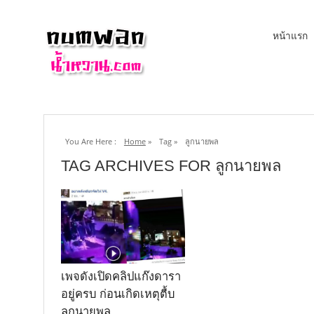
หน้าแรก
You Are Here :
Home
»
Tag »
ลูกนายพล
TAG ARCHIVES FOR ลูกนายพล
เพจดังเปิดคลิปแก๊งดารา
อยู่ครบ ก่อนเกิดเหตุตื้บ
ลูกนายพล