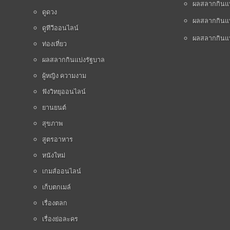
ผลสลากกินแบ
ดูดวง
ผลสลากกินแบ
ดูทีวีออนไลน์
ผลสลากกินแบ
ท่องเที่ยว
ผลสลากกินแบ่งรัฐบาล
ผู้หญิง ความงาม
ฟังวิทยุออนไลน์
ยานยนต์
สุขภาพ
สูตรอาหาร
หนังใหม่
เกมส์ออนไลน์
เก็บตกเมล์
เรื่องตลก
เรื่องย่อละคร