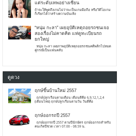
แต่ระดับเทพอย่างเซียน
ถ้าจะให้พูดถึงเกมไม่ว่าจะเป็นเกมมือถือ หรือวิดีโอเกม
ก็เรียกได้ว่าสร้างความบันเทิง
“หนุ่ม กะลา” เผยอุบัติเหตุถอยรถชนเจอ
สองเรื่องไม่คาดคิด แห่ดูทะเบียนรถ
ยกใหญ่
หนุ่ม กะลา เผยภาพอุบัติเหตุถอยรถชนคดีพลิกไปหมด
คู่กรณีเป็นแฟนคลับ
ดูดวง
ฤกษ์ขึ้นบ้านใหม่ 2557
ฤกษ์ปลูกเรือนตามเดือน เดือนดีคือ 6,9,12,1,2,4
(เดือนไทย) ฤกษ์ปลูกเรือนตามวัน วันดีคือ
ฤกษ์ออกรถปี 2557
ฤกษ์ออกรถปี 2557 ตามปีนักษัตร ฤกษ์ออกรถสำหรับ
คนเกิดปีชวด เวลา 07.00 - 08.59 น.