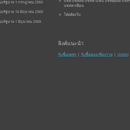
แชท แชทสด แชทหาแฟน แชทคุยสด แชทร
่งรัฐบาล 1 กรกฎาคม 2569
แชทหาเพื่อน
่งรัฐบาล 16 มิถุนายน 2569
โค้ดติดเว็บ
่งรัฐบาล 1 มิถุนายน 2569
ลิงค์แนะนำ
รับซื้อเพชร
|
รับซื้อทองเชียงราย
|
slotxo