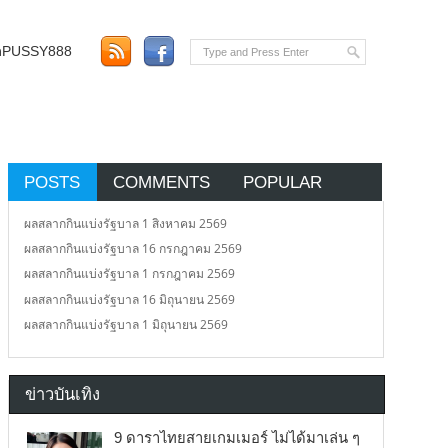
อตPUSSY888
POSTS
COMMENTS
POPULAR
ผลสลากกินแบ่งรัฐบาล 1 สิงหาคม 2569
ผลสลากกินแบ่งรัฐบาล 16 กรกฎาคม 2569
ผลสลากกินแบ่งรัฐบาล 1 กรกฎาคม 2569
ผลสลากกินแบ่งรัฐบาล 16 มิถุนายน 2569
ผลสลากกินแบ่งรัฐบาล 1 มิถุนายน 2569
ข่าวบันเทิง
9 ดาราไทยสายเกมเมอร์ ไม่ได้มาเล่น ๆ