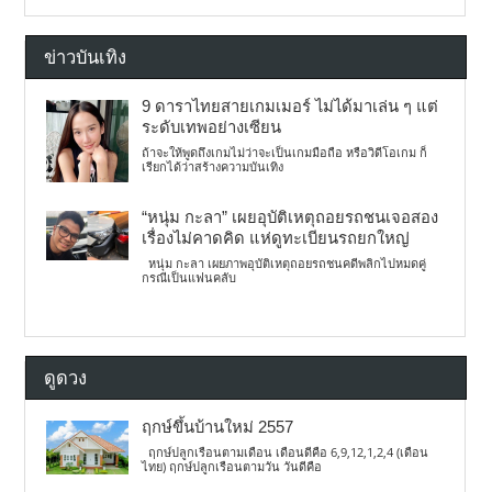
ข่าวบันเทิง
9 ดาราไทยสายเกมเมอร์ ไม่ได้มาเล่น ๆ แต่
ระดับเทพอย่างเซียน
ถ้าจะให้พูดถึงเกมไม่ว่าจะเป็นเกมมือถือ หรือวิดีโอเกม ก็
เรียกได้ว่าสร้างความบันเทิง
“หนุ่ม กะลา” เผยอุบัติเหตุถอยรถชนเจอสอง
เรื่องไม่คาดคิด แห่ดูทะเบียนรถยกใหญ่
หนุ่ม กะลา เผยภาพอุบัติเหตุถอยรถชนคดีพลิกไปหมดคู่
กรณีเป็นแฟนคลับ
ดูดวง
ฤกษ์ขึ้นบ้านใหม่ 2557
ฤกษ์ปลูกเรือนตามเดือน เดือนดีคือ 6,9,12,1,2,4 (เดือน
ไทย) ฤกษ์ปลูกเรือนตามวัน วันดีคือ