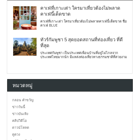
คาเฟ่ที่เกาะเต่า ใครมาเที่ยวต้องไม่พลาด
คาเฟ่นี้เด็ดขาด
คาเฟ่ที่เกาะเต่า ใครมาเที่ยวต้องไม่พลาดคาเฟ่นี้เด็ดขาด ชื่อ
คาเฟ่ BLUE
ทัวร์กัมพูชา 5 สุดยอดสถานที่ท่องเที่ยว ที่ดี
ที่สุด
ประเทศกัมพูชา เป็นประเทศเพื่อนบ้านที่อยู่ไม่ไกลจาก
ประเทศไทยมากนัก มีแหล่งท่องเที่ยวทางธรรมชาติที่สวยงาม
หมวดหมู่
กลอน คำขวัญ
ข่าววันนี้
ข่าวบันเทิง
คลิปวิดีโอ
ดาวน์โหลด
ดูดวง