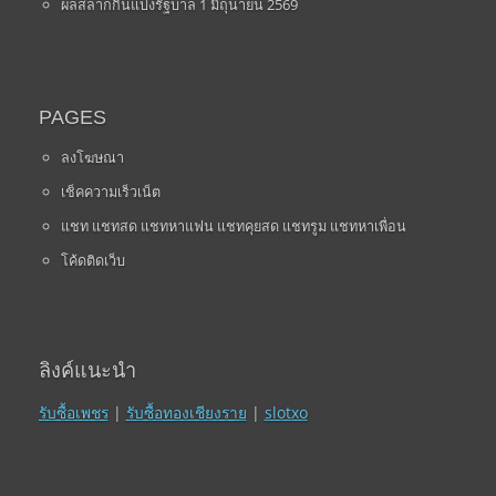
ผลสลากกินแบ่งรัฐบาล 1 มิถุนายน 2569
PAGES
ลงโฆษณา
เช็คความเร็วเน็ต
แชท แชทสด แชทหาแฟน แชทคุยสด แชทรูม แชทหาเพื่อน
โค้ดติดเว็บ
ลิงค์แนะนำ
รับซื้อเพชร
|
รับซื้อทองเชียงราย
|
slotxo