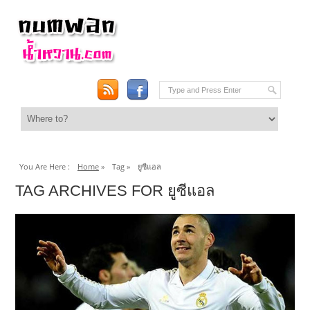
You Are Here :
Home
»
Tag »
ยูซีแอล
TAG ARCHIVES FOR ยูซีแอล