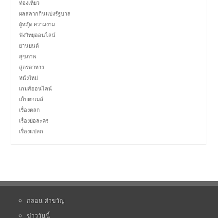
ท่องเที่ยว
ผลสลากกินแบ่งรัฐบาล
ผู้หญิง ความงาม
ฟังวิทยุออนไลน์
ยานยนต์
สุขภาพ
สูตรอาหาร
หนังใหม่
เกมส์ออนไลน์
เก็บตกเมล์
เรื่องตลก
เรื่องย่อละคร
เรื่องแปลก
กลอน คำขวัญ
ข่าววันนี้