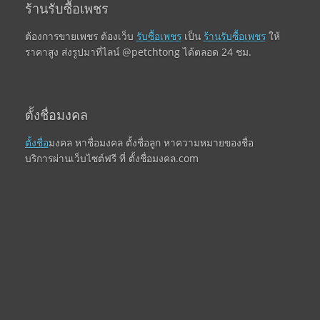
ร้านรับซื้อเพชร
ต้องการขายเพชร ต้องเว็บ
รับซื้อเพชร
เป็น
ร้านรับซื้อเพชร
ให้
ราคาสูง ส่งรูปมาที่ไลน์ @petchtong ได้ตลอด 24 ชม.
ตั้งชื่อมงคล
ตั้งชื่อ
มงคล หาชื่อมงคล ตั้งชื่อลูก หาความหมายของชื่อ
บริการผ่านเว็บไซต์ฟรี ที่ ตั้งชื่อมงคล.com