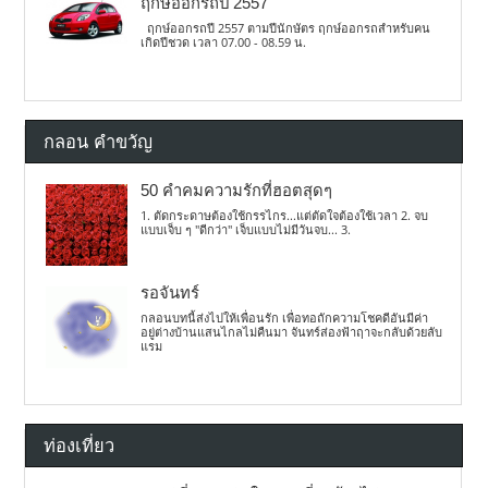
ฤกษ์ออกรถปี 2557
ฤกษ์ออกรถปี 2557 ตามปีนักษัตร ฤกษ์ออกรถสำหรับคน
เกิดปีชวด เวลา 07.00 - 08.59 น.
กลอน คำขวัญ
50 คำคมความรักที่ฮอตสุดๆ
1. ตัดกระดาษต้องใช้กรรไกร...แต่ตัดใจต้องใช้เวลา 2. จบ
แบบเจ็บ ๆ "ดีกว่า" เจ็บแบบไม่มีวันจบ... 3.
รอจันทร์
กลอนบทนี้ส่งไปให้เพื่อนรัก เพื่อทอถักความโชคดีอันมีค่า
อยู่ต่างบ้านแสนไกลไม่คืนมา จันทร์ส่องฟ้าฤาจะกลับด้วยลับ
แรม
ท่องเที่ยว