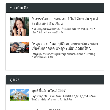
ข่าวบันเทิง
9 ดาราไทยสายเกมเมอร์ ไม่ได้มาเล่น ๆ แต่
ระดับเทพอย่างเซียน
ถ้าจะให้พูดถึงเกมไม่ว่าจะเป็นเกมมือถือ หรือวิดีโอเกม ก็
เรียกได้ว่าสร้างความบันเทิง
“หนุ่ม กะลา” เผยอุบัติเหตุถอยรถชนเจอสอง
เรื่องไม่คาดคิด แห่ดูทะเบียนรถยกใหญ่
หนุ่ม กะลา เผยภาพอุบัติเหตุถอยรถชนคดีพลิกไปหมดคู่
กรณีเป็นแฟนคลับ
ดูดวง
ฤกษ์ขึ้นบ้านใหม่ 2557
ฤกษ์ปลูกเรือนตามเดือน เดือนดีคือ 6,9,12,1,2,4 (เดือน
ไทย) ฤกษ์ปลูกเรือนตามวัน วันดีคือ