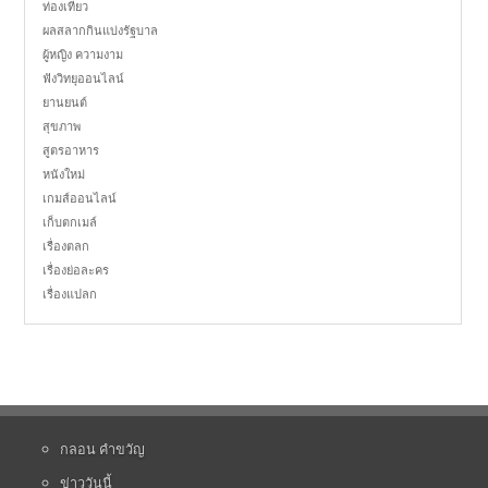
ท่องเที่ยว
ผลสลากกินแบ่งรัฐบาล
ผู้หญิง ความงาม
ฟังวิทยุออนไลน์
ยานยนต์
สุขภาพ
สูตรอาหาร
หนังใหม่
เกมส์ออนไลน์
เก็บตกเมล์
เรื่องตลก
เรื่องย่อละคร
เรื่องแปลก
กลอน คำขวัญ
ข่าววันนี้