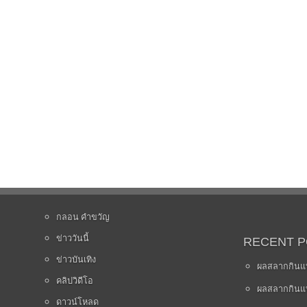
กลอน คำขวัญ
ข่าววันนี้
RECENT 
ข่าวบันเทิง
ผลสลากกินแบ
คลิปวิดีโอ
ผลสลากกินแบ
ดาวน์โหลด