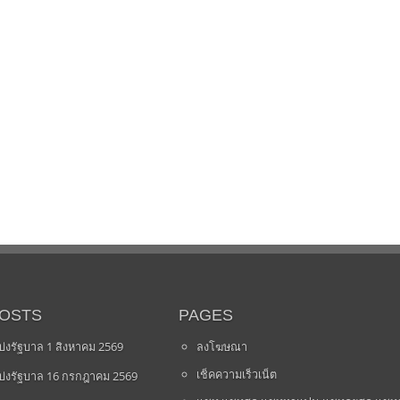
POSTS
PAGES
่งรัฐบาล 1 สิงหาคม 2569
ลงโฆษณา
เช็คความเร็วเน็ต
่งรัฐบาล 16 กรกฎาคม 2569