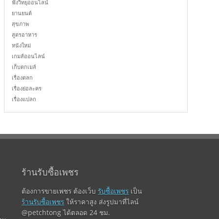
ฟังวิทยุออนไลน์
ยานยนต์
สุขภาพ
สูตรอาหาร
หนังใหม่
เกมส์ออนไลน์
เก็บตกเมล์
เรื่องตลก
เรื่องย่อละคร
เรื่องแปลก
ร้านรับซื้อเพชร
ต้องการขายเพชร ต้องเว็บ
รับซื้อเพชร
เป็น
ร้านรับซื้อเพชร
ให้ราคาสูง ส่งรูปมาที่ไลน์
@petchtong ได้ตลอด 24 ชม.