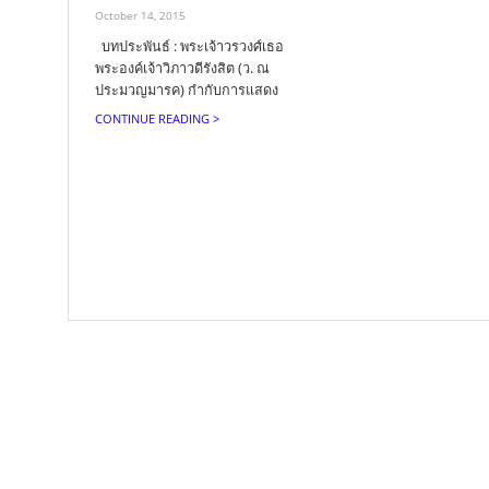
October 14, 2015
บทประพันธ์ : พระเจ้าวรวงศ์เธอ
พระองค์เจ้าวิภาวดีรังสิต (ว. ณ
ประมวญมารค) กำกับการแสดง
CONTINUE READING >