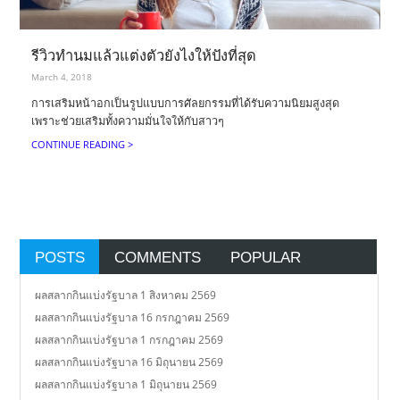
รีวิวทำนมแล้วแต่งตัวยังไงให้ปังที่สุด
March 4, 2018
การเสริมหน้าอกเป็นรูปแบบการศัลยกรรมที่ได้รับความนิยมสูงสุด
เพราะช่วยเสริมทั้งความมั่นใจให้กับสาวๆ
CONTINUE READING >
POSTS
COMMENTS
POPULAR
ผลสลากกินแบ่งรัฐบาล 1 สิงหาคม 2569
ผลสลากกินแบ่งรัฐบาล 16 กรกฎาคม 2569
ผลสลากกินแบ่งรัฐบาล 1 กรกฎาคม 2569
ผลสลากกินแบ่งรัฐบาล 16 มิถุนายน 2569
ผลสลากกินแบ่งรัฐบาล 1 มิถุนายน 2569