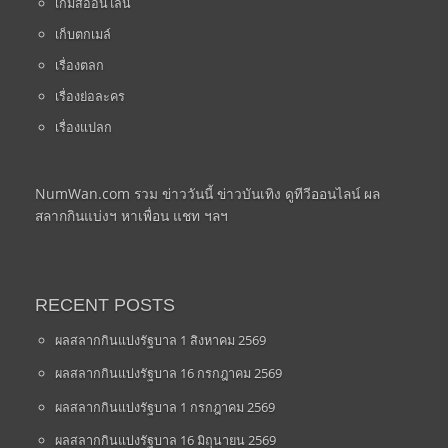
เกมส์ออนไลน์
เก็บตกเมล์
เรื่องตลก
เรื่องย่อละคร
เรื่องแปลก
NumWan.com รวม ข่าววันนี้ ข่าวบันเทิง ดูทีวีออนไลน์ ผล
สลากกินแบ่งฯ หาเพื่อน แชท ฯลฯ
RECENT POSTS
ผลสลากกินแบ่งรัฐบาล 1 สิงหาคม 2569
ผลสลากกินแบ่งรัฐบาล 16 กรกฎาคม 2569
ผลสลากกินแบ่งรัฐบาล 1 กรกฎาคม 2569
ผลสลากกินแบ่งรัฐบาล 16 มิถุนายน 2569