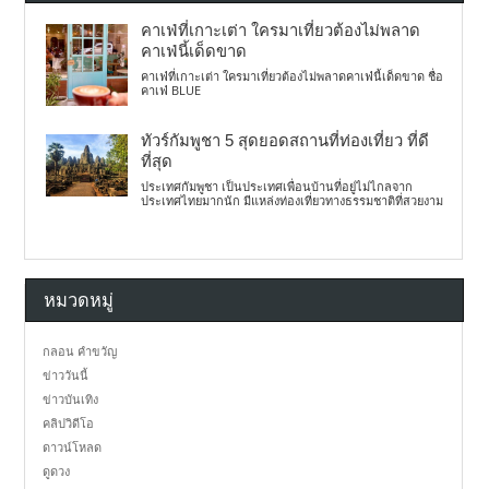
คาเฟ่ที่เกาะเต่า ใครมาเที่ยวต้องไม่พลาด
คาเฟ่นี้เด็ดขาด
คาเฟ่ที่เกาะเต่า ใครมาเที่ยวต้องไม่พลาดคาเฟ่นี้เด็ดขาด ชื่อ
คาเฟ่ BLUE
ทัวร์กัมพูชา 5 สุดยอดสถานที่ท่องเที่ยว ที่ดี
ที่สุด
ประเทศกัมพูชา เป็นประเทศเพื่อนบ้านที่อยู่ไม่ไกลจาก
ประเทศไทยมากนัก มีแหล่งท่องเที่ยวทางธรรมชาติที่สวยงาม
หมวดหมู่
กลอน คำขวัญ
ข่าววันนี้
ข่าวบันเทิง
คลิปวิดีโอ
ดาวน์โหลด
ดูดวง