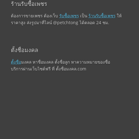
ร้านรับซื้อเพชร
ต้องการขายเพชร ต้องเว็บ
รับซื้อเพชร
เป็น
ร้านรับซื้อเพชร
ให้
ราคาสูง ส่งรูปมาที่ไลน์ @petchtong ได้ตลอด 24 ชม.
ตั้งชื่อมงคล
ตั้งชื่อ
มงคล หาชื่อมงคล ตั้งชื่อลูก หาความหมายของชื่อ
บริการผ่านเว็บไซต์ฟรี ที่ ตั้งชื่อมงคล.com