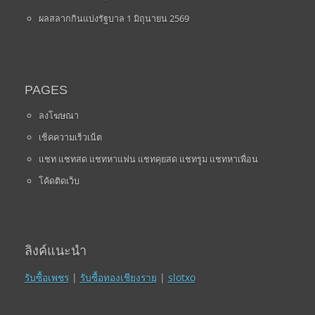
ผลสลากกินแบ่งรัฐบาล 1 มิถุนายน 2569
PAGES
ลงโฆษณา
เช็คความเร็วเน็ต
แชท แชทสด แชทหาแฟน แชทคุยสด แชทรูม แชทหาเพื่อน
โค้ดติดเว็บ
ลิงค์แนะนำ
รับซื้อเพชร
|
รับซื้อทองเชียงราย
|
slotxo