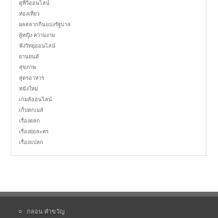
ดูทีวีออนไลน์
ท่องเที่ยว
ผลสลากกินแบ่งรัฐบาล
ผู้หญิง ความงาม
ฟังวิทยุออนไลน์
ยานยนต์
สุขภาพ
สูตรอาหาร
หนังใหม่
เกมส์ออนไลน์
เก็บตกเมล์
เรื่องตลก
เรื่องย่อละคร
เรื่องแปลก
กลอน คำขวัญ