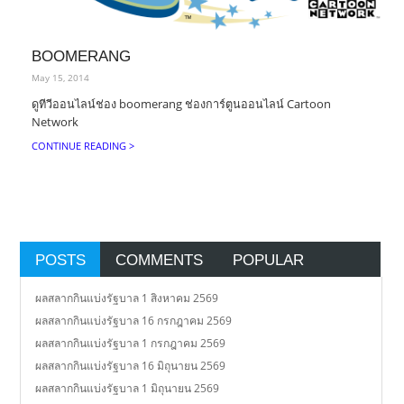
BOOMERANG
May 15, 2014
ดูทีวีออนไลน์ช่อง boomerang ช่องการ์ตูนออนไลน์ Cartoon
Network
CONTINUE READING >
POSTS
COMMENTS
POPULAR
ผลสลากกินแบ่งรัฐบาล 1 สิงหาคม 2569
ผลสลากกินแบ่งรัฐบาล 16 กรกฎาคม 2569
ผลสลากกินแบ่งรัฐบาล 1 กรกฎาคม 2569
ผลสลากกินแบ่งรัฐบาล 16 มิถุนายน 2569
ผลสลากกินแบ่งรัฐบาล 1 มิถุนายน 2569