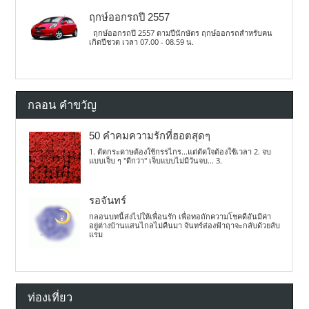
ฤกษ์ออกรถปี 2557
ฤกษ์ออกรถปี 2557 ตามปีนักษัตร ฤกษ์ออกรถสำหรับคน
เกิดปีชวด เวลา 07.00 - 08.59 น.
กลอน คำขวัญ
50 คำคมความรักที่ฮอตสุดๆ
1. ตัดกระดาษต้องใช้กรรไกร...แต่ตัดใจต้องใช้เวลา 2. จบ
แบบเจ็บ ๆ "ดีกว่า" เจ็บแบบไม่มีวันจบ... 3.
รอจันทร์
กลอนบทนี้ส่งไปให้เพื่อนรัก เพื่อทอถักความโชคดีอันมีค่า
อยู่ต่างบ้านแสนไกลไม่คืนมา จันทร์ส่องฟ้าฤาจะกลับด้วยลับ
แรม
ท่องเที่ยว