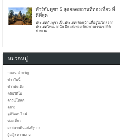
ทัวร์กัมพูชา 5 สุดยอดสถานที่ท่องเที่ยว ที่
ดีที่สุด
ประเทศกัมพูชา เป็นประเทศเพื่อนบ้านที่อยู่ไม่ไกลจาก
ประเทศไทยมากนัก มีแหล่งท่องเที่ยวทางธรรมชาติที่
สวยงาม
หมวดหมู่
กลอน คำขวัญ
ข่าววันนี้
ข่าวบันเทิง
คลิปวิดีโอ
ดาวน์โหลด
ดูดวง
ดูทีวีออนไลน์
ท่องเที่ยว
ผลสลากกินแบ่งรัฐบาล
ผู้หญิง ความงาม