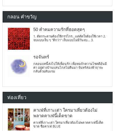
กลอน คำขวัญ
50 คำคมความรักที่ฮอตสุดๆ
1. ตัดกระดาษต้องใช้กรรไกร...แต่ตัดใจต้องใช้เวลา 2.
จบแบบเจ็บ ๆ "ดีกว่า" เจ็บแบบไม่มีวันจบ... 3.
รอจันทร์
กลอนบทนี้ส่งไปให้เพื่อนรัก เพื่อทอถักความโชคดีอันมี
ค่า อยู่ต่างบ้านแสนไกลไม่คืนมา จันทร์ส่องฟ้าฤาจะ
กลับด้วยลับแรม
ท่องเที่ยว
คาเฟ่ที่เกาะเต่า ใครมาเที่ยวต้องไม่
พลาดคาเฟ่นี้เด็ดขาด
คาเฟ่ที่เกาะเต่า ใครมาเที่ยวต้องไม่พลาดคาเฟ่นี้เด็ด
ขาด ชื่อคาเฟ่ BLUE