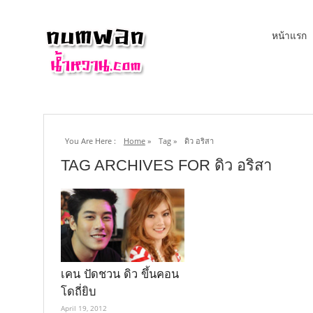
หน้าแรก
You Are Here :
Home
»
Tag »
ดิว อริสา
TAG ARCHIVES FOR ดิว อริสา
เคน ปัดชวน ดิว ขึ้นคอน
โดถี่ยิบ
April 19, 2012