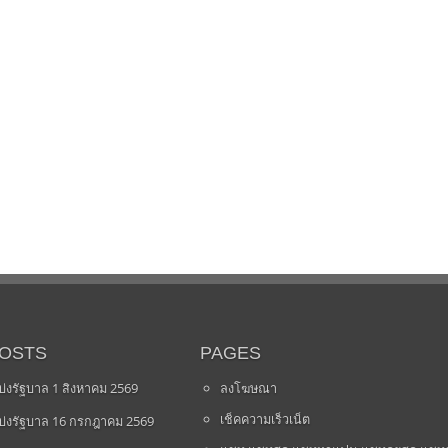
POSTS
PAGES
่งรัฐบาล 1 สิงหาคม 2569
ลงโฆษณา
เช็คความเร็วเน็ต
่งรัฐบาล 16 กรกฎาคม 2569