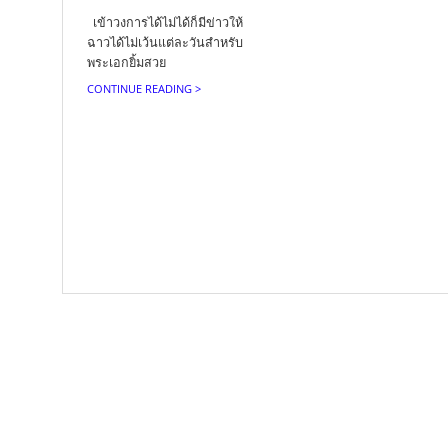
เข้าวงการได้ไม่ได้ก็มีข่าวให้
ฉาวได้ไม่เว้นแต่ละวันสำหรับ
พระเอกยิ้มสวย
CONTINUE READING >