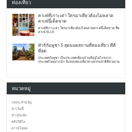
ท่องเที่ยว
คาเฟ่ที่เกาะเต่า ใครมาเที่ยวต้องไม่พลาด
คาเฟ่นี้เด็ดขาด
คาเฟ่ที่เกาะเต่า ใครมาเที่ยวต้องไม่พลาดคาเฟ่นี้เด็ดขาด ชื่อ
คาเฟ่ BLUE
ทัวร์กัมพูชา 5 สุดยอดสถานที่ท่องเที่ยว ที่ดี
ที่สุด
ประเทศกัมพูชา เป็นประเทศเพื่อนบ้านที่อยู่ไม่ไกลจาก
ประเทศไทยมากนัก มีแหล่งท่องเที่ยวทางธรรมชาติที่สวยงาม
หมวดหมู่
กลอน คำขวัญ
ข่าววันนี้
ข่าวบันเทิง
คลิปวิดีโอ
ดาวน์โหลด