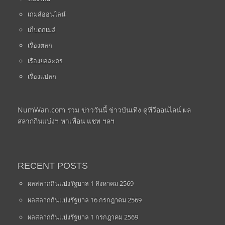
เกมส์ออนไลน์
เก็บตกเมล์
เรื่องตลก
เรื่องย่อละคร
เรื่องแปลก
NumWan.com รวม ข่าววันนี้ ข่าวบันเทิง ดูทีวีออนไลน์ ผล
สลากกินแบ่งฯ หาเพื่อน แชท ฯลฯ
RECENT POSTS
ผลสลากกินแบ่งรัฐบาล 1 สิงหาคม 2569
ผลสลากกินแบ่งรัฐบาล 16 กรกฎาคม 2569
ผลสลากกินแบ่งรัฐบาล 1 กรกฎาคม 2569