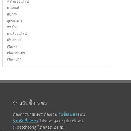
ฟังวิทยุออนไลน์
ยานยนต์
สุขภาพ
สูตรอาหาร
หนังใหม่
เกมส์ออนไลน์
เก็บตกเมล์
เรื่องตลก
เรื่องย่อละคร
เรื่องแปลก
ร้านรับซื้อเพชร
ต้องการขายเพชร ต้องเว็บ
รับซื้อเพชร
เป็น
ร้านรับซื้อเพชร
ให้ราคาสูง ส่งรูปมาที่ไลน์
@petchtong ได้ตลอด 24 ชม.