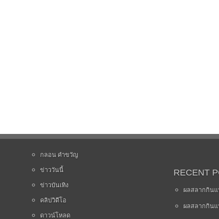
กลอน คำขวัญ
ข่าววันนี้
RECENT 
ข่าวบันเทิง
ผลสลากกินแบ
คลิปวิดีโอ
ผลสลากกินแบ
ดาวน์โหลด