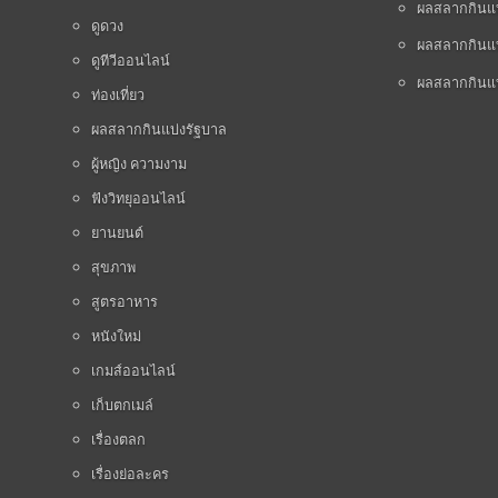
ผลสลากกินแบ
ดูดวง
ผลสลากกินแบ
ดูทีวีออนไลน์
ผลสลากกินแบ
ท่องเที่ยว
ผลสลากกินแบ่งรัฐบาล
ผู้หญิง ความงาม
ฟังวิทยุออนไลน์
ยานยนต์
สุขภาพ
สูตรอาหาร
หนังใหม่
เกมส์ออนไลน์
เก็บตกเมล์
เรื่องตลก
เรื่องย่อละคร