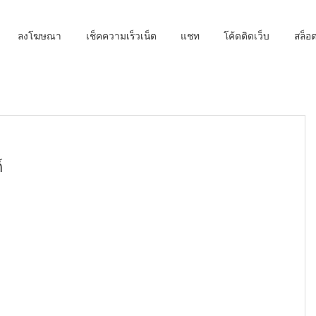
ลงโฆษณา
เช็คความเร็วเน็ต
แชท
โค้ดติดเว็บ
สล็
์