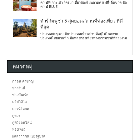
คาเฟ่ที่เกาะเต่า ใครมาเที่ยวต้องไม่พลาดคาเฟ่นี้เด็ดขาด ชื่อ
คาเฟ่ BLUE
ทัวร์กัมพูชา 5 สุดยอดสถานที่ท่องเที่ยว ที่ดี
ที่สุด
ประเทศกัมพูชา เป็นประเทศเพื่อนบ้านที่อยู่ไม่ไกลจาก
ประเทศไทยมากนัก มีแหล่งท่องเที่ยวทางธรรมชาติที่สวยงาม
หมวดหมู่
กลอน คำขวัญ
ข่าววันนี้
ข่าวบันเทิง
คลิปวิดีโอ
ดาวน์โหลด
ดูดวง
ดูทีวีออนไลน์
ท่องเที่ยว
ผลสลากกินแบ่งรัฐบาล