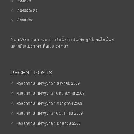
เรื่องตลก
เรื่องย่อละคร
เรื่องแปลก
NumWan.com รวม ข่าววันนี้ ข่าวบันเทิง ดูทีวีออนไลน์ ผล
สลากกินแบ่งฯ หาเพื่อน แชท ฯลฯ
RECENT POSTS
ผลสลากกินแบ่งรัฐบาล 1 สิงหาคม 2569
ผลสลากกินแบ่งรัฐบาล 16 กรกฎาคม 2569
ผลสลากกินแบ่งรัฐบาล 1 กรกฎาคม 2569
ผลสลากกินแบ่งรัฐบาล 16 มิถุนายน 2569
ผลสลากกินแบ่งรัฐบาล 1 มิถุนายน 2569