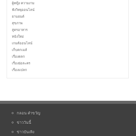
ผู้หญิง ความงาม
ฟังวิทยุออนไลน์
ยานยนต์
สุขภาพ
สูตรอาหาร
หนังใหม่
เกมส์ออนไลน์
เก็บตกเมล์
เรื่องตลก
เรื่องย่อละคร
เรื่องแปลก
กลอน คำขวัญ
ข่าววันนี้
ข่าวบันเทิง