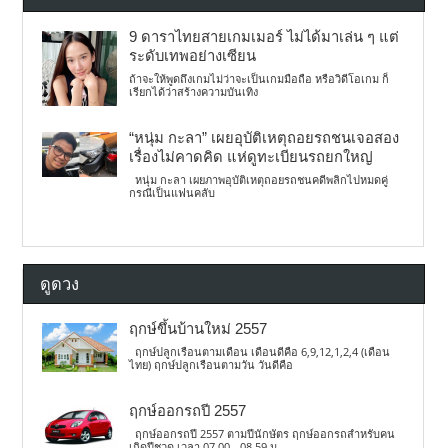
9 ดาราไทยสายเกมเมอร์ ไม่ได้มาเล่น ๆ แต่
ระดับเทพอย่างเซียน
ถ้าจะให้พูดถึงเกมไม่ว่าจะเป็นเกมมือถือ หรือวิดีโอเกม ก็
เรียกได้ว่าสร้างความบันเทิง
“หนุ่ม กะลา” เผยอุบัติเหตุถอยรถชนเจอสอง
เรื่องไม่คาดคิด แห่ดูทะเบียนรถยกใหญ่
หนุ่ม กะลา เผยภาพอุบัติเหตุถอยรถชนคดีพลิกไปหมดคู่
กรณีเป็นแฟนคลับ
ดูดวง
ฤกษ์ขึ้นบ้านใหม่ 2557
ฤกษ์ปลูกเรือนตามเดือน เดือนดีคือ 6,9,12,1,2,4 (เดือน
ไทย) ฤกษ์ปลูกเรือนตามวัน วันดีคือ
ฤกษ์ออกรถปี 2557
ฤกษ์ออกรถปี 2557 ตามปีนักษัตร ฤกษ์ออกรถสำหรับคน
เกิดปีชวด เวลา 07.00 - 08.59 น.