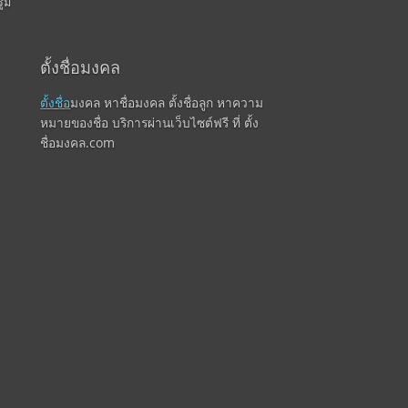
ูม
ตั้งชื่อมงคล
ตั้งชื่อ
มงคล หาชื่อมงคล ตั้งชื่อลูก หาความ
หมายของชื่อ บริการผ่านเว็บไซต์ฟรี ที่ ตั้ง
ชื่อมงคล.com