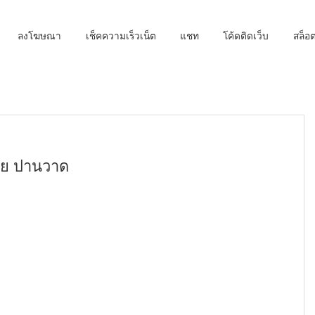
ลงโฆษณา
เช็คความเร็วเน็ต
แชท
โค้ดติดเว็บ
สล็
้ย ปานวาด