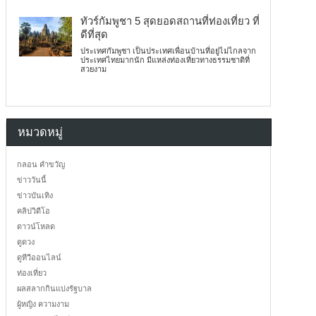
ทัวร์กัมพูชา 5 สุดยอดสถานที่ท่องเที่ยว ที่
ดีที่สุด
ประเทศกัมพูชา เป็นประเทศเพื่อนบ้านที่อยู่ไม่ไกลจาก
ประเทศไทยมากนัก มีแหล่งท่องเที่ยวทางธรรมชาติที่
สวยงาม
หมวดหมู่
กลอน คำขวัญ
ข่าววันนี้
ข่าวบันเทิง
คลิปวิดีโอ
ดาวน์โหลด
ดูดวง
ดูทีวีออนไลน์
ท่องเที่ยว
ผลสลากกินแบ่งรัฐบาล
ผู้หญิง ความงาม