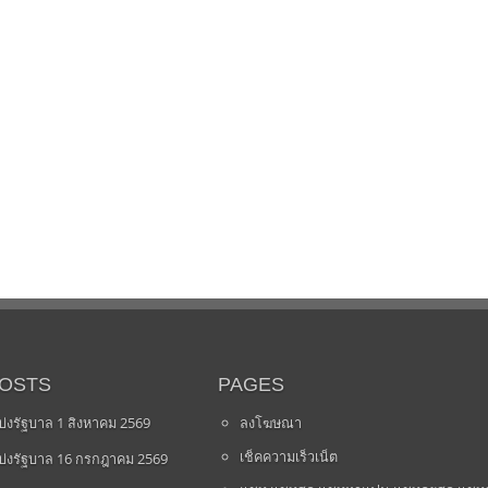
POSTS
PAGES
่งรัฐบาล 1 สิงหาคม 2569
ลงโฆษณา
เช็คความเร็วเน็ต
่งรัฐบาล 16 กรกฎาคม 2569