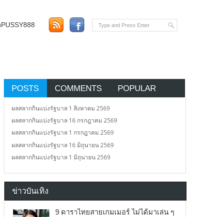
อตPUSSY888
POSTS
COMMENTS
POPULAR
ผลสลากกินแบ่งรัฐบาล 1 สิงหาคม 2569
ผลสลากกินแบ่งรัฐบาล 16 กรกฎาคม 2569
ผลสลากกินแบ่งรัฐบาล 1 กรกฎาคม 2569
ผลสลากกินแบ่งรัฐบาล 16 มิถุนายน 2569
ผลสลากกินแบ่งรัฐบาล 1 มิถุนายน 2569
ข่าวบันเทิง
9 ดาราไทยสายเกมเมอร์ ไม่ได้มาเล่น ๆ