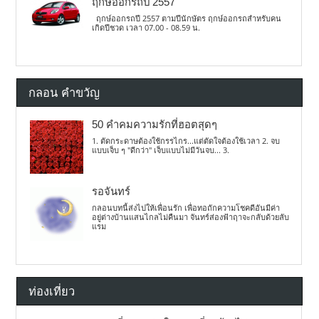
ฤกษ์ออกรถปี 2557
ฤกษ์ออกรถปี 2557 ตามปีนักษัตร ฤกษ์ออกรถสำหรับคน
เกิดปีชวด เวลา 07.00 - 08.59 น.
กลอน คำขวัญ
50 คำคมความรักที่ฮอตสุดๆ
1. ตัดกระดาษต้องใช้กรรไกร...แต่ตัดใจต้องใช้เวลา 2. จบ
แบบเจ็บ ๆ "ดีกว่า" เจ็บแบบไม่มีวันจบ... 3.
รอจันทร์
กลอนบทนี้ส่งไปให้เพื่อนรัก เพื่อทอถักความโชคดีอันมีค่า
อยู่ต่างบ้านแสนไกลไม่คืนมา จันทร์ส่องฟ้าฤาจะกลับด้วยลับ
แรม
ท่องเที่ยว