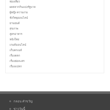
ท่องเที่ยว
ผลสลากกินแบ่งรัฐบาล
ผู้หญิง ความงาม
ฟังวิทยุออนไลน์
ยานยนต์
สุขภาพ
สูตรอาหาร
หนังใหม่
เกมส์ออนไลน์
เก็บตกเมล์
เรื่องตลก
เรื่องย่อละคร
เรื่องแปลก
กลอน คำขวัญ
ข่าววันนี้