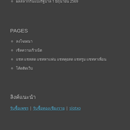
ผลสลากกินแบ่งรัฐบาล 1 มิถุนายน 2569
PAGES
ลงโฆษณา
เช็คความเร็วเน็ต
แชท แชทสด แชทหาแฟน แชทคุยสด แชทรูม แชทหาเพื่อน
โค้ดติดเว็บ
ลิงค์แนะนำ
รับซื้อเพชร
|
รับซื้อทองเชียงราย
|
slotxo