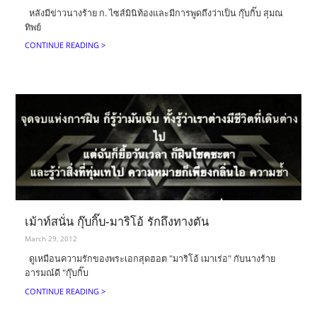
หลังมีข่าวนางร้าย ก. ไซส์มินิท้องและมีการพูดถึงว่าเป็น กุ๊บกิ๊บ สุมณ
ทิพย์
CONTINUE READING >
เม้าท์สนั่น กุ๊บกิ๊บ-มาริโอ้ รักถึงทางตัน
March 29, 2012
ดูเหมือนความรักของพระเอกสุดฮอต "มาริโอ้ เมาเร่อ" กับนางร้าย
อารมณ์ดี "กุ๊บกิ๊บ
CONTINUE READING >