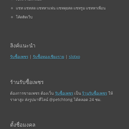
แชท แชทสด แชทหาแฟน แชทคุยสด แชทรูม แชทหาเพื่อน
โค้ดติดเว็บ
ลิงค์แนะนำ
รับซื้อเพชร
|
รับซื้อทองเชียงราย
|
slotxo
ร้านรับซื้อเพชร
ต้องการขายเพชร ต้องเว็บ
รับซื้อเพชร
เป็น
ร้านรับซื้อเพชร
ให้
ราคาสูง ส่งรูปมาที่ไลน์ @petchtong ได้ตลอด 24 ชม.
ตั้งชื่อมงคล