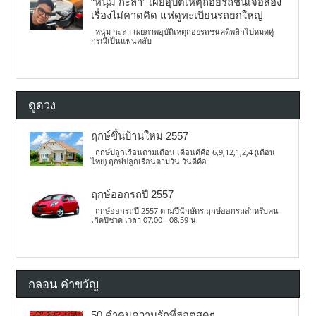
“หนุ่ม กะลา” เผยอุบัติเหตุถอยรถชนเจอสอง
เรื่องไม่คาดคิด แห่ดูทะเบียนรถยกใหญ่
หนุ่ม กะลา เผยภาพอุบัติเหตุถอยรถชนคดีพลิกไปหมดคู่
กรณีเป็นแฟนคลับ
ดูดวง
ฤกษ์ขึ้นบ้านใหม่ 2557
ฤกษ์ปลูกเรือนตามเดือน เดือนดีคือ 6,9,12,1,2,4 (เดือน
ไทย) ฤกษ์ปลูกเรือนตามวัน วันดีคือ
ฤกษ์ออกรถปี 2557
ฤกษ์ออกรถปี 2557 ตามปีนักษัตร ฤกษ์ออกรถสำหรับคน
เกิดปีชวด เวลา 07.00 - 08.59 น.
กลอน คำขวัญ
50 คำคมความรักที่ฮอตสุดๆ