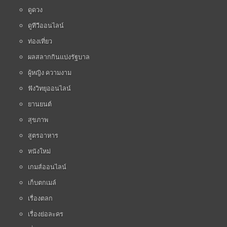
ดูดวง
ดูทีวีออนไลน์
ท่องเที่ยว
ผลสลากกินแบ่งรัฐบาล
ผู้หญิง ความงาม
ฟังวิทยุออนไลน์
ยานยนต์
สุขภาพ
สูตรอาหาร
หนังใหม่
เกมส์ออนไลน์
เก็บตกเมล์
เรื่องตลก
เรื่องย่อละคร