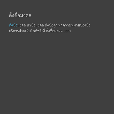
ตั้งชื่อมงคล
ตั้งชื่อ
มงคล หาชื่อมงคล ตั้งชื่อลูก หาความหมายของชื่อ
บริการผ่านเว็บไซต์ฟรี ที่ ตั้งชื่อมงคล.com