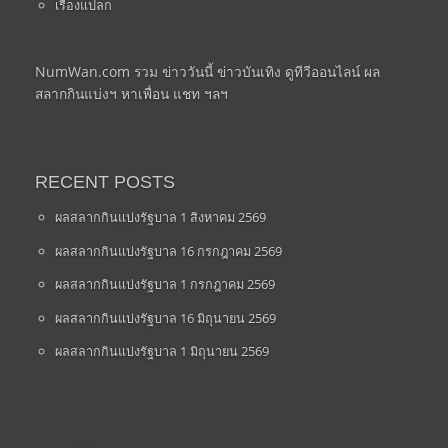
เรื่องแปลก
NumWan.com รวม ข่าววันนี้ ข่าวบันเทิง ดูทีวีออนไลน์ ผล
สลากกินแบ่งฯ หาเพื่อน แชท ฯลฯ
RECENT POSTS
ผลสลากกินแบ่งรัฐบาล 1 สิงหาคม 2569
ผลสลากกินแบ่งรัฐบาล 16 กรกฎาคม 2569
ผลสลากกินแบ่งรัฐบาล 1 กรกฎาคม 2569
ผลสลากกินแบ่งรัฐบาล 16 มิถุนายน 2569
ผลสลากกินแบ่งรัฐบาล 1 มิถุนายน 2569