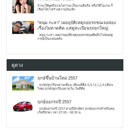
ถ้าจะให้พูดถึงเกมไม่ว่าจะเป็นเกมมือถือ หรือวิดีโอเกม ก็
เรียกได้ว่าสร้างความบันเทิง
“หนุ่ม กะลา” เผยอุบัติเหตุถอยรถชนเจอสอง
เรื่องไม่คาดคิด แห่ดูทะเบียนรถยกใหญ่
หนุ่ม กะลา เผยภาพอุบัติเหตุถอยรถชนคดีพลิกไปหมดคู่
กรณีเป็นแฟนคลับ
ดูดวง
ฤกษ์ขึ้นบ้านใหม่ 2557
ฤกษ์ปลูกเรือนตามเดือน เดือนดีคือ 6,9,12,1,2,4 (เดือน
ไทย) ฤกษ์ปลูกเรือนตามวัน วันดีคือ
ฤกษ์ออกรถปี 2557
ฤกษ์ออกรถปี 2557 ตามปีนักษัตร ฤกษ์ออกรถสำหรับคน
เกิดปีชวด เวลา 07.00 - 08.59 น.