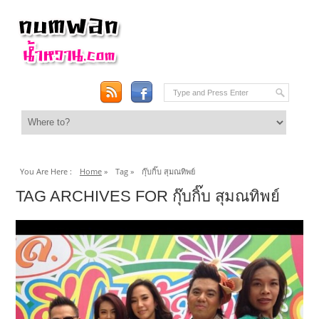
You Are Here :
Home
»
Tag »
กุ๊บกิ๊บ สุมณทิพย์
TAG ARCHIVES FOR กุ๊บกิ๊บ สุมณทิพย์