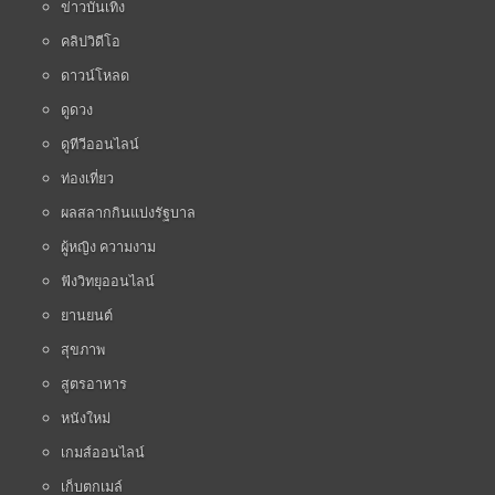
ข่าวบันเทิง
คลิปวิดีโอ
ดาวน์โหลด
ดูดวง
ดูทีวีออนไลน์
ท่องเที่ยว
ผลสลากกินแบ่งรัฐบาล
ผู้หญิง ความงาม
ฟังวิทยุออนไลน์
ยานยนต์
สุขภาพ
สูตรอาหาร
หนังใหม่
เกมส์ออนไลน์
เก็บตกเมล์