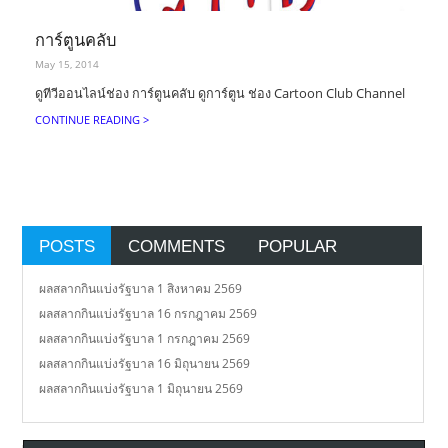
การ์ตูนคลับ
May 15, 2014
ดูทีวีออนไลน์ช่อง การ์ตูนคลับ ดูการ์ตูน ช่อง Cartoon Club Channel
CONTINUE READING >
POSTS
COMMENTS
POPULAR
ผลสลากกินแบ่งรัฐบาล 1 สิงหาคม 2569
ผลสลากกินแบ่งรัฐบาล 16 กรกฎาคม 2569
ผลสลากกินแบ่งรัฐบาล 1 กรกฎาคม 2569
ผลสลากกินแบ่งรัฐบาล 16 มิถุนายน 2569
ผลสลากกินแบ่งรัฐบาล 1 มิถุนายน 2569