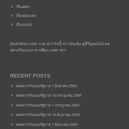
เรื่องตลก
เรื่องย่อละคร
เรื่องแปลก
NumWan.com รวม ข่าววันนี้ ข่าวบันเทิง ดูทีวีออนไลน์ ผล
สลากกินแบ่งฯ หาเพื่อน แชท ฯลฯ
RECENT POSTS
ผลสลากกินแบ่งรัฐบาล 1 สิงหาคม 2569
ผลสลากกินแบ่งรัฐบาล 16 กรกฎาคม 2569
ผลสลากกินแบ่งรัฐบาล 1 กรกฎาคม 2569
ผลสลากกินแบ่งรัฐบาล 16 มิถุนายน 2569
ผลสลากกินแบ่งรัฐบาล 1 มิถุนายน 2569