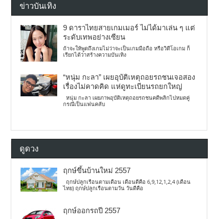
ข่าวบันเทิง
9 ดาราไทยสายเกมเมอร์ ไม่ได้มาเล่น ๆ แต่
ระดับเทพอย่างเซียน
ถ้าจะให้พูดถึงเกมไม่ว่าจะเป็นเกมมือถือ หรือวิดีโอเกม ก็
เรียกได้ว่าสร้างความบันเทิง
“หนุ่ม กะลา” เผยอุบัติเหตุถอยรถชนเจอสอง
เรื่องไม่คาดคิด แห่ดูทะเบียนรถยกใหญ่
หนุ่ม กะลา เผยภาพอุบัติเหตุถอยรถชนคดีพลิกไปหมดคู่
กรณีเป็นแฟนคลับ
ดูดวง
ฤกษ์ขึ้นบ้านใหม่ 2557
ฤกษ์ปลูกเรือนตามเดือน เดือนดีคือ 6,9,12,1,2,4 (เดือน
ไทย) ฤกษ์ปลูกเรือนตามวัน วันดีคือ
ฤกษ์ออกรถปี 2557