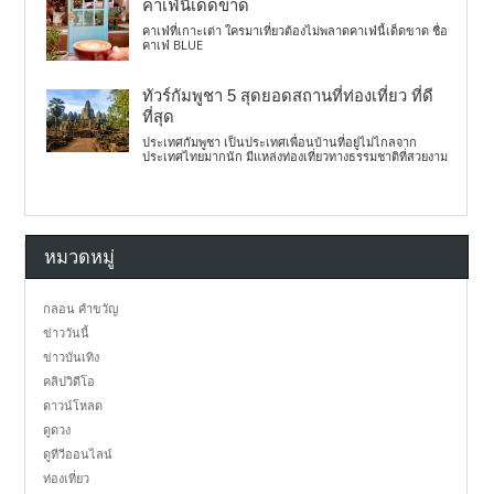
คาเฟ่นี้เด็ดขาด
คาเฟ่ที่เกาะเต่า ใครมาเที่ยวต้องไม่พลาดคาเฟ่นี้เด็ดขาด ชื่อ
คาเฟ่ BLUE
ทัวร์กัมพูชา 5 สุดยอดสถานที่ท่องเที่ยว ที่ดี
ที่สุด
ประเทศกัมพูชา เป็นประเทศเพื่อนบ้านที่อยู่ไม่ไกลจาก
ประเทศไทยมากนัก มีแหล่งท่องเที่ยวทางธรรมชาติที่สวยงาม
หมวดหมู่
กลอน คำขวัญ
ข่าววันนี้
ข่าวบันเทิง
คลิปวิดีโอ
ดาวน์โหลด
ดูดวง
ดูทีวีออนไลน์
ท่องเที่ยว