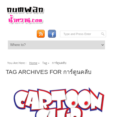
You Are Here :
Home
»
Tag »
การ์ตูนคลับ
TAG ARCHIVES FOR การ์ตูนคลับ