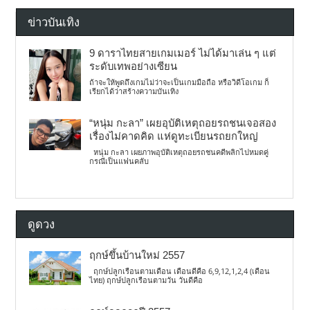
ข่าวบันเทิง
9 ดาราไทยสายเกมเมอร์ ไม่ได้มาเล่น ๆ แต่
ระดับเทพอย่างเซียน
ถ้าจะให้พูดถึงเกมไม่ว่าจะเป็นเกมมือถือ หรือวิดีโอเกม ก็
เรียกได้ว่าสร้างความบันเทิง
“หนุ่ม กะลา” เผยอุบัติเหตุถอยรถชนเจอสอง
เรื่องไม่คาดคิด แห่ดูทะเบียนรถยกใหญ่
หนุ่ม กะลา เผยภาพอุบัติเหตุถอยรถชนคดีพลิกไปหมดคู่
กรณีเป็นแฟนคลับ
ดูดวง
ฤกษ์ขึ้นบ้านใหม่ 2557
ฤกษ์ปลูกเรือนตามเดือน เดือนดีคือ 6,9,12,1,2,4 (เดือน
ไทย) ฤกษ์ปลูกเรือนตามวัน วันดีคือ