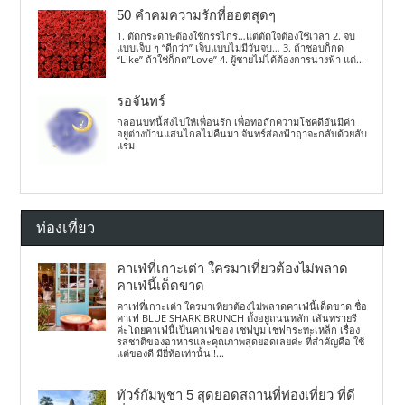
50 คำคมความรักที่ฮอตสุดๆ
1. ตัดกระดาษต้องใช้กรรไกร…แต่ตัดใจต้องใช้เวลา 2. จบ
แบบเจ็บ ๆ “ดีกว่า” เจ็บแบบไม่มีวันจบ… 3. ถ้าชอบก็กด
“Like” ถ้าใช่ก็กด”Love” 4. ผู้ชายไม่ได้ต้องการนางฟ้า แต่...
รอจันทร์
กลอนบทนี้ส่งไปให้เพื่อนรัก เพื่อทอถักความโชคดีอันมีค่า
อยู่ต่างบ้านแสนไกลไม่คืนมา จันทร์ส่องฟ้าฤาจะกลับด้วยลับ
แรม
ท่องเที่ยว
คาเฟ่ที่เกาะเต่า ใครมาเที่ยวต้องไม่พลาด
คาเฟ่นี้เด็ดขาด
คาเฟ่ที่เกาะเต่า ใครมาเที่ยวต้องไม่พลาดคาเฟ่นี้เด็ดขาด ชื่อ
คาเฟ่ BLUE SHARK BRUNCH ตั้งอยู่ถนนหลัก เส้นทรายรี
ค่ะโดยคาเฟ่นี้เป็นคาเฟ่ของ เชฟบูม เชฟกระทะเหล็ก เรื่อง
รสชาติของอาหารและคุณภาพสุดยอดเลยค่ะ ที่สำคัญคือ ใช้
แต่ของดี มียี่ห้อเท่านั้น!!...
ทัวร์กัมพูชา 5 สุดยอดสถานที่ท่องเที่ยว ที่ดี