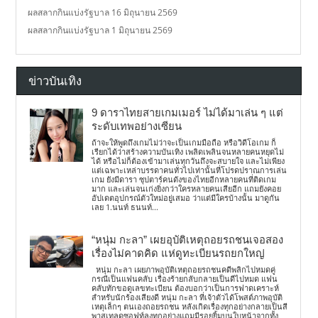
ผลสลากกินแบ่งรัฐบาล 16 มิถุนายน 2569
ผลสลากกินแบ่งรัฐบาล 1 มิถุนายน 2569
ข่าวบันเทิง
9 ดาราไทยสายเกมเมอร์ ไม่ได้มาเล่น ๆ แต่
ระดับเทพอย่างเซียน
ถ้าจะให้พูดถึงเกมไม่ว่าจะเป็นเกมมือถือ หรือวิดีโอเกม ก็
เรียกได้ว่าสร้างความบันเทิง เพลิดเพลินจนหลายคนหยุดไม่
ได้ หรือไม่ก็ต้องเข้ามาเล่นทุกวันถึงจะสบายใจ และไม่เพียง
แต่เฉพาะเหล่าบรรดาคนทั่วไปเท่านั้นที่โปรดปราณการเล่น
เกม ยังมีดารา ซุปตาร์คนดังของไทยอีกหลายคนที่ติดเกม
มาก และเล่นจนเก่งยิ่งกว่าใครหลายคนเสียอีก แถมยังคอย
อัปเดตอุปกรณ์ตัวใหม่อยู่เสมอ ว่าแต่มีใครบ้างนั้น มาดูกัน
เลย 1.นนท์ ธนนท์...
“หนุ่ม กะลา” เผยอุบัติเหตุถอยรถชนเจอสอง
เรื่องไม่คาดคิด แห่ดูทะเบียนรถยกใหญ่
หนุ่ม กะลา เผยภาพอุบัติเหตุถอยรถชนคดีพลิกไปหมดคู่
กรณีเป็นแฟนคลับ เรื่องร้ายกลับกลายเป็นดีไปหมด แฟน
คลับทักขอดูเลขทะเบียน ต้องบอกว่าเป็นการฟาดเคราะห์
สำหรับนักร้องเสียงดี หนุ่ม กะลา ที่เจ้าตัวได้โพสต์ภาพอุบัติ
เหตุเล็กๆ ตนเองถอยรถชน หลังเกิดเรื่องทุกอย่างกลายเป็นสี
พาสเทลดูซอฟท์ลงทุกอย่างแถมมีรอยยิ้มบนใบหน้าจากทั้ง