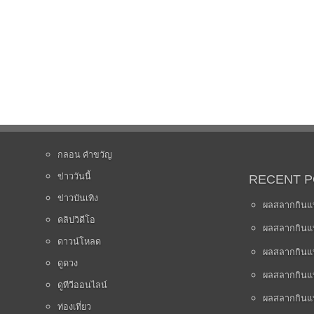
กลอน คำขวัญ
ข่าววันนี้
RECENT 
ข่าวบันเทิง
ผลสลากกินแบ
คลิปวิดีโอ
ผลสลากกินแบ
ดาวน์โหลด
ผลสลากกินแบ
ดูดวง
ผลสลากกินแบ
ดูทีวีออนไลน์
ผลสลากกินแบ
ท่องเที่ยว