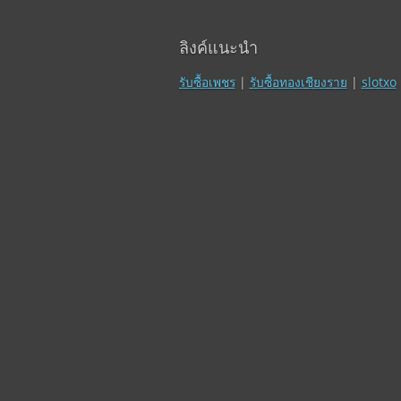
ลิงค์แนะนำ
รับซื้อเพชร
|
รับซื้อทองเชียงราย
|
slotxo