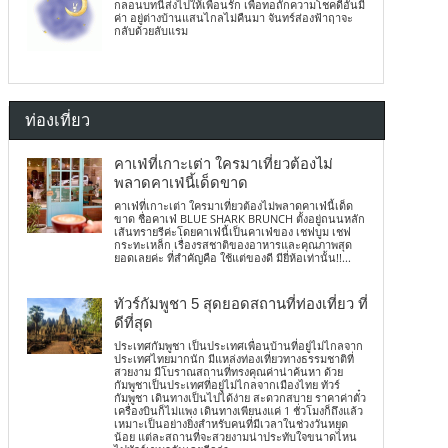
กลอนบทนี้ส่งไปให้เพื่อนรัก เพื่อทอถักความโชคดีอันมี
ค่า อยู่ต่างบ้านแสนไกลไม่คืนมา จันทร์ส่องฟ้าฤาจะ
กลับด้วยลับแรม
ท่องเที่ยว
คาเฟ่ที่เกาะเต่า ใครมาเที่ยวต้องไม่
พลาดคาเฟ่นี้เด็ดขาด
คาเฟ่ที่เกาะเต่า ใครมาเที่ยวต้องไม่พลาดคาเฟ่นี้เด็ด
ขาด ชื่อคาเฟ่ BLUE SHARK BRUNCH ตั้งอยู่ถนนหลัก
เส้นทรายรีค่ะโดยคาเฟ่นี้เป็นคาเฟ่ของ เชฟบูม เชฟ
กระทะเหล็ก เรื่องรสชาติของอาหารและคุณภาพสุด
ยอดเลยค่ะ ที่สำคัญคือ ใช้แต่ของดี มียี่ห้อเท่านั้น!!...
ทัวร์กัมพูชา 5 สุดยอดสถานที่ท่องเที่ยว ที่
ดีที่สุด
ประเทศกัมพูชา เป็นประเทศเพื่อนบ้านที่อยู่ไม่ไกลจาก
ประเทศไทยมากนัก มีแหล่งท่องเที่ยวทางธรรมชาติที่
สวยงาม มีโบราณสถานที่ทรงคุณค่าน่าค้นหา ด้วย
กัมพูชาเป็นประเทศที่อยู่ไม่ไกลจากเมืองไทย ทัวร์
กัมพูชา เดินทางเป็นไปได้ง่าย สะดวกสบาย ราคาค่าตั๋ว
เครื่องบินก็ไม่แพง เดินทางเพียนงแค่ 1 ชั่วโมงก็ถึงแล้ว
เหมาะเป็นอย่างยิ่งสำหรับคนที่มีเวลาในช่วงวันหยุด
น้อย แต่ละสถานที่จะสวยงามน่าประทับใจขนาดไหน