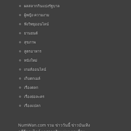
ผลสลากกินแบ่งรัฐบาล
ผู้หญิง ความงาม
ฟังวิทยุออนไลน์
ยานยนต์
สุขภาพ
สูตรอาหาร
หนังใหม่
เกมส์ออนไลน์
เก็บตกเมล์
เรื่องตลก
เรื่องย่อละคร
เรื่องแปลก
NumWan.com รวม ข่าววันนี้ ข่าวบันเทิง