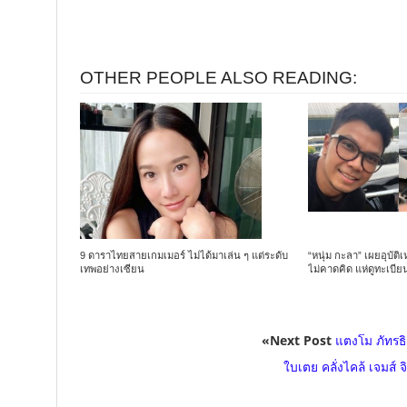
OTHER PEOPLE ALSO READING:
9 ดาราไทยสายเกมเมอร์ ไม่ได้มาเล่น ๆ แต่ระดับ
“หนุ่ม กะลา” เผยอุบัต
เทพอย่างเซียน
ไม่คาดคิด แห่ดูทะเบี
«Next Post
แตงโม ภัทรธิด
ใบเตย คลั่งไคล้ เจมส์ จ