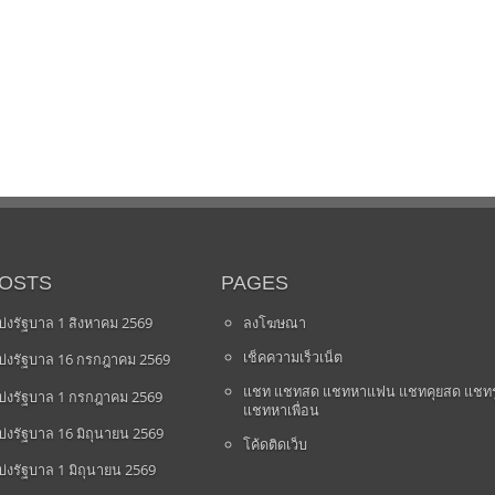
POSTS
PAGES
่งรัฐบาล 1 สิงหาคม 2569
ลงโฆษณา
เช็คความเร็วเน็ต
่งรัฐบาล 16 กรกฎาคม 2569
แชท แชทสด แชทหาแฟน แชทคุยสด แชทร
่งรัฐบาล 1 กรกฎาคม 2569
แชทหาเพื่อน
่งรัฐบาล 16 มิถุนายน 2569
โค้ดติดเว็บ
่งรัฐบาล 1 มิถุนายน 2569