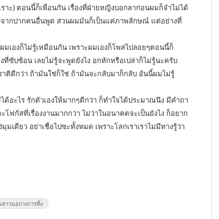
วเราะ) ตอนนี้ก็เพื่อนกัน เรื่องที่ฝ่ายหญิงบอกลาก่อนผมก็จำไม่ได้
ใช่ฟังจากปากคนอื่นพูด ส่วนผมมันก็เป็นแค่ภาพลักษณ์ แต่อย่างที่
นี้ผมเองก็ไม่รู้เหมือนกัน เพราะผมเองก็โพสไปลอยๆตอนนี้ก็
งที่ซับซ้อน เลยไม่รู้จะพูดยังไง อกหักหรือเปล่าก็ไม่รู้นะครับ
ติดีกว่า ถ้ามันใช่ก็ใช่ ถ้ามันจะกลับมาก็กลับ อันนี้ผมไม่รู้
ม่ได้อะไร รักตัวเองให้มากๆดีกว่า ก็ทำใจได้ประมาณนึง มีคำถา
ากจะโฟกัสที่เรื่องงานมากกว่า ไม่ว่าในอนาคตจะเป็นยังไง ก็อยาก
มุมเดียว อย่าเชื่อไปซะทั้งหมด เพราะโลกเราเราไม่มีทางรู้ว่า
ดนสาวนอกวงการทิ้ง