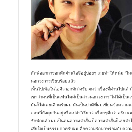
ตัดพ้ออาการอกหักผ่านไอจีอยู่บ่อยๆ เลยทำให้หนุ่ม “ไมค
นอกวงการเรียบร้อยแล้ว
เห็นไปเพ้อในไอจีว่าอกหัก”ครับ ผมว่าเรื่องที่ผ่านไปแล้
เขาว่าคนที่เป็นแฟนไมค์เป็นสาวนอกวงการ”ไม่ได้เป็นแฟน 
มันก็ไม่เคยเลิกครับผม มันเป็นปกติที่ผมเขียนข้อความ
ตอนนี้ยังคุยกันอยู่หรือเปล่า”เรียกว่าเรื่อยๆดีกว่าครั
ซักพักแล้ว ผมเป็นคนความจำสั้น ก็ความจำสั้นก็เลยจำไม่
เสียใจเป็นธรรมดาครับผม คือความรักมาพร้อมกับความทุก