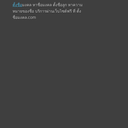
ตั้งชื่อ
มงคล หาชื่อมงคล ตั้งชื่อลูก หาความ
หมายของชื่อ บริการผ่านเว็บไซต์ฟรี ที่ ตั้ง
ชื่อมงคล.com