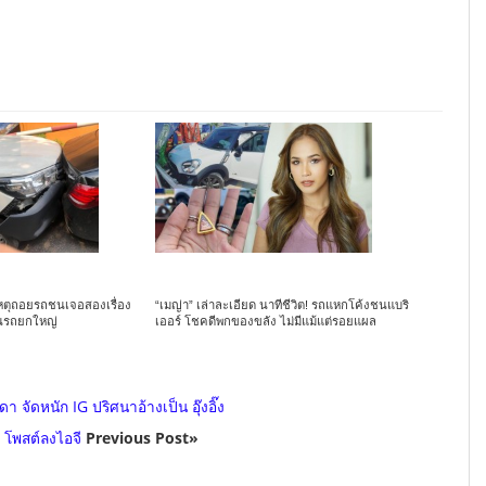
ิเหตุถอยรถชนเจอสองเรื่อง
“เมญ่า” เล่าละเอียด นาทีชีวิต! รถแหกโค้งชนแบริ
ยนรถยกใหญ่
เออร์ โชคดีพกของขลัง ไม่มีแม้แต่รอยแผล
า จัดหนัก IG ปริศนาอ้างเป็น อุ๊งอิ๊ง
ิ โพสต์ลงไอจี
Previous Post»