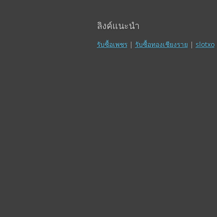
ลิงค์แนะนำ
รับซื้อเพชร
|
รับซื้อทองเชียงราย
|
slotxo