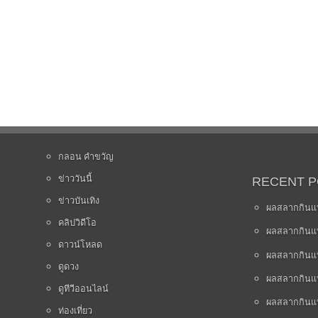
กลอน คำขวัญ
ข่าววันนี้
RECENT 
ข่าวบันเทิง
ผลสลากกินแบ
คลิปวิดีโอ
ผลสลากกินแบ
ดาวน์โหลด
ผลสลากกินแบ
ดูดวง
ผลสลากกินแบ
ดูทีวีออนไลน์
ผลสลากกินแบ
ท่องเที่ยว