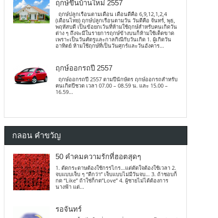
ฤกษ์ขึ้นบ้านใหม่ 2557
ฤกษ์ปลูกเรือนตามเดือน เดือนดีคือ 6,9,12,1,2,4
(เดือนไทย) ฤกษ์ปลูกเรือนตามวัน วันดีคือ จันทร์, พุธ,
พฤหัสบดี เป็นข้อยกเว้นที่ห้ามใช้ฤกษ์สำหรับคนเกิดวัน
ต่าง ๆ ถึงจะมีในรายการฤกษ์ข้างบนก็ห้ามใช้เด็ดขาด
เพราะเป็นวันศัตรูและกาลกิณีกับวันเกิด 1. ผู้เกิดวัน
อาทิตย์ ห้ามใช้ฤกษ์ที่เป็นวันศุกร์และวันอังคาร...
ฤกษ์ออกรถปี 2557
ฤกษ์ออกรถปี 2557 ตามปีนักษัตร ฤกษ์ออกรถสำหรับ
คนเกิดปีชวด เวลา 07.00 – 08.59 น. และ 15.00 –
16.59...
กลอน คำขวัญ
50 คำคมความรักที่ฮอตสุดๆ
1. ตัดกระดาษต้องใช้กรรไกร…แต่ตัดใจต้องใช้เวลา 2.
จบแบบเจ็บ ๆ “ดีกว่า” เจ็บแบบไม่มีวันจบ… 3. ถ้าชอบก็
กด “Like” ถ้าใช่ก็กด”Love” 4. ผู้ชายไม่ได้ต้องการ
นางฟ้า แต่...
รอจันทร์