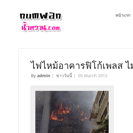
หน้าแรก
ไฟไหม้อาคารฟิโก้เพลส ไม่
By
admin
|
ข่าววันนี้
|
05 March 2012