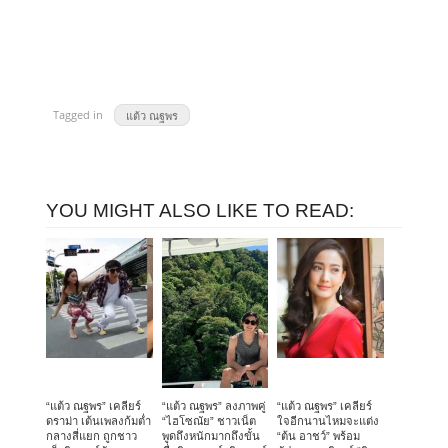
Tagged in
แต้ว ณฐพร
YOU MIGHT ALSO LIKE TO READ:
“แต้ว ณฐพร” เคลียร์
“แต้ว ณฐพร” ลงภาพคู่
“แต้ว ณฐพร” เคลียร์
ดราม่า เต้นเพลงก้มต่ำ
“ไฮโซณัย” ชาวเน็ต
ใจอีกนานไหมจะแต่ง
กลางสี่แยก ถูกชาว
พูดถึงหนักมากถึงขั้น
“ต้น อาชว์” พร้อม