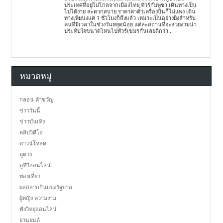
ประเทศที่อยู่ไม่ไกลจากเมืองไทย ทัวร์กัมพูชา เดินทางเป็น
ไปได้ง่าย สะดวกสบาย ราคาค่าตั๋วเครื่องบินก็ไม่แพง เดิน
ทางเพียนงแค่ 1 ชั่วโมงก็ถึงแล้ว เหมาะเป็นอย่างยิ่งสำหรับ
คนที่มีเวลาในช่วงวันหยุดน้อย แต่ละสถานที่จะสวยงามน่า
ประทับใจขนาดไหนไปทัวร์เขมรกันเลยดีกว่า...
หมวดหมู่
กลอน คำขวัญ
ข่าววันนี้
ข่าวบันเทิง
คลิปวิดีโอ
ดาวน์โหลด
ดูดวง
ดูทีวีออนไลน์
ท่องเที่ยว
ผลสลากกินแบ่งรัฐบาล
ผู้หญิง ความงาม
ฟังวิทยุออนไลน์
ยานยนต์