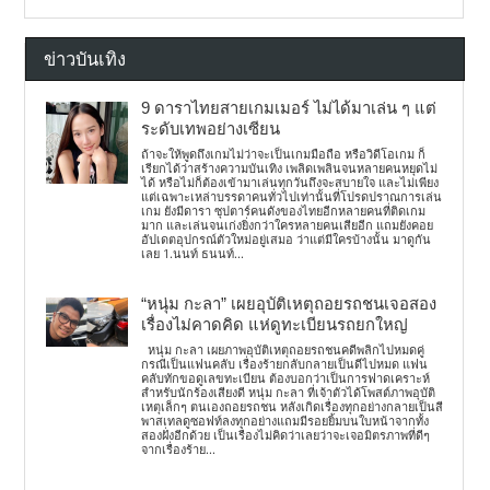
ข่าวบันเทิง
9 ดาราไทยสายเกมเมอร์ ไม่ได้มาเล่น ๆ แต่
ระดับเทพอย่างเซียน
ถ้าจะให้พูดถึงเกมไม่ว่าจะเป็นเกมมือถือ หรือวิดีโอเกม ก็
เรียกได้ว่าสร้างความบันเทิง เพลิดเพลินจนหลายคนหยุดไม่
ได้ หรือไม่ก็ต้องเข้ามาเล่นทุกวันถึงจะสบายใจ และไม่เพียง
แต่เฉพาะเหล่าบรรดาคนทั่วไปเท่านั้นที่โปรดปราณการเล่น
เกม ยังมีดารา ซุปตาร์คนดังของไทยอีกหลายคนที่ติดเกม
มาก และเล่นจนเก่งยิ่งกว่าใครหลายคนเสียอีก แถมยังคอย
อัปเดตอุปกรณ์ตัวใหม่อยู่เสมอ ว่าแต่มีใครบ้างนั้น มาดูกัน
เลย 1.นนท์ ธนนท์...
“หนุ่ม กะลา” เผยอุบัติเหตุถอยรถชนเจอสอง
เรื่องไม่คาดคิด แห่ดูทะเบียนรถยกใหญ่
หนุ่ม กะลา เผยภาพอุบัติเหตุถอยรถชนคดีพลิกไปหมดคู่
กรณีเป็นแฟนคลับ เรื่องร้ายกลับกลายเป็นดีไปหมด แฟน
คลับทักขอดูเลขทะเบียน ต้องบอกว่าเป็นการฟาดเคราะห์
สำหรับนักร้องเสียงดี หนุ่ม กะลา ที่เจ้าตัวได้โพสต์ภาพอุบัติ
เหตุเล็กๆ ตนเองถอยรถชน หลังเกิดเรื่องทุกอย่างกลายเป็นสี
พาสเทลดูซอฟท์ลงทุกอย่างแถมมีรอยยิ้มบนใบหน้าจากทั้ง
สองฝั่งอีกด้วย เป็นเรื่องไม่คิดว่าเลยว่าจะเจอมิตรภาพที่ดีๆ
จากเรื่องร้าย...