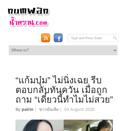
“แก้มบุ๋ม” ไม่นิ่งเฉย รีบ
ตอบกลับทันควัน เมื่อถูก
ถาม “เดี๋ยวนี้ทำไมไม่สวย”
By
pairin
|
ข่าวบันเทิง
|
03 August 2020