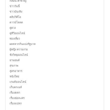
กลอน คำขวัญ
ข่าววันนี้
ข่าวบันเทิง
คลิปวิดีโอ
ดาวน์โหลด
ดูดวง
ดูทีวีออนไลน์
ท่องเที่ยว
ผลสลากกินแบ่งรัฐบาล
ผู้หญิง ความงาม
ฟังวิทยุออนไลน์
ยานยนต์
สุขภาพ
สูตรอาหาร
หนังใหม่
เกมส์ออนไลน์
เก็บตกเมล์
เรื่องตลก
เรื่องย่อละคร
เรื่องแปลก