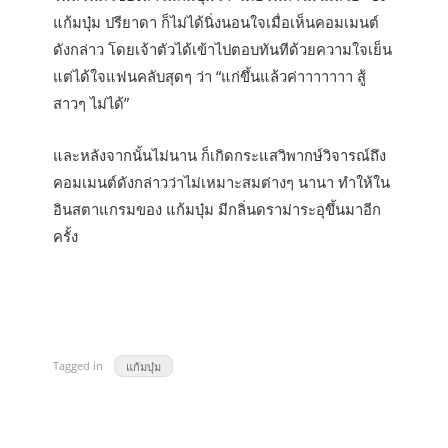
แก้มบุ๋ม ปรียาดา ก็ไม่ได้นิ่งนอนใจเมื่อเห็นคอมเมนต์
ดังกล่าว โดยเจ้าตัวได้เข้าไปตอบทันทีด้วยความใจเย็น
แต่ได้ใจแฟนคลับสุดๆ ว่า “แก่ขึ้นแล้วค่าาาาาาา สู้
สาวๆ ไม่ได้”
และหลังจากนั้นไม่นาน ก็เกิดกระแสวิพากษ์วิจารณ์ถึง
คอมเมนต์ดังกล่าวว่าไม่เหมาะสมต่างๆ นานา ทำให้ใน
อินสตาแกรมของ แก้มบุ๋ม มีกลิ่นดราม่าระอุขึ้นมาอีก
ครั้ง
Tagged in
แก้มบุ๋ม