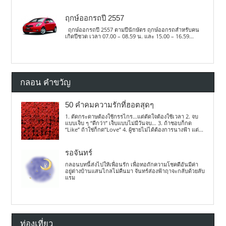
ฤกษ์ออกรถปี 2557
ฤกษ์ออกรถปี 2557 ตามปีนักษัตร ฤกษ์ออกรถสำหรับคน
เกิดปีชวด เวลา 07.00 – 08.59 น. และ 15.00 – 16.59...
กลอน คำขวัญ
50 คำคมความรักที่ฮอตสุดๆ
1. ตัดกระดาษต้องใช้กรรไกร…แต่ตัดใจต้องใช้เวลา 2. จบ
แบบเจ็บ ๆ “ดีกว่า” เจ็บแบบไม่มีวันจบ… 3. ถ้าชอบก็กด
“Like” ถ้าใช่ก็กด”Love” 4. ผู้ชายไม่ได้ต้องการนางฟ้า แต่...
รอจันทร์
กลอนบทนี้ส่งไปให้เพื่อนรัก เพื่อทอถักความโชคดีอันมีค่า
อยู่ต่างบ้านแสนไกลไม่คืนมา จันทร์ส่องฟ้าฤาจะกลับด้วยลับ
แรม
ท่องเที่ยว