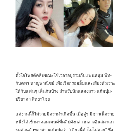
ตั้งใจโพสต์คลิปขณะใช้เวลาอยู่ร่วมกับแฟนหนุ่ม พีท-
กันตพร หาญพาณิชย์ เพื่อเรียกรอยยิ้มและเสียงหัวเราะ
ให้กับแฟนๆ เห็นกันบ้าง สำหรับนักแสดงสาว แก้มบุ๋ม-
ปรียาดา สิทธาไชย
แต่งานนี้ก็ไม่วายมีดราม่าเกิดขึ้น เมื่อจู่ๆ มีชาวเน็ตราย
หนึ่งได้เข้ามาคอมเมนต์ที่คลิปดังกล่าวกลางอินสตาแก
รมส่วนตัวของสาวแก้มบุ๋มว่า “เดี๋ยวนี้ทำไมไม่สวย” ซึ่ง